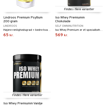
Findes i flere varianter
Lindroos Premium Psyllium
Iso Whey Premiumm
200 gram
Chokolade
LINDROOS
SELF OMNINUTRITION
Højere renlighedsgrad = bedre kvalitet = bedre glutenfri bagning!
Iso Whey Premium er et specialbehandlet høj kvalitets valleisolat med specifikke proteinfraktioner forstærket med glutamin peptider.
65
569
kr.
kr.
Findes i flere varianter
Iso Whey Premiumm Vanilje