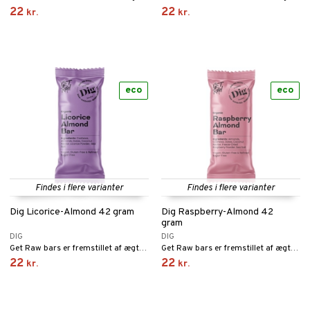
22
22
kr.
kr.
taminer
eco
eco
Findes i flere varianter
Findes i flere varianter
Dig Licorice-Almond 42 gram
Dig Raspberry-Almond 42
gram
DIG
DIG
Get Raw bars er fremstillet af ægte frugt og nødder.
Get Raw bars er fremstillet af ægte frugt og nødder.
22
22
kr.
kr.