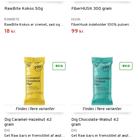
cialprodukter
RawBite Kokos 50g
FiberHUSK 300 gram
behør
hampo
fedt
tik
pi
er
RAWBITE
HUSK
cialprodukter
d
er
ring
e
je
RawBite Kokos er cremet, sød og ufatteligt god. Fremstillet af 100% naturlige, økologiske og rå ingredienser og desuden helt glutenfri og uden tilsat sukker.
FiberHusk indeholder 100% pulveriseret psylliumfrøskal.
18
99
ber
riske olier
d
od
 tænder
 & mineral
tet & amning
kr.
kr.
e
, brusebad & sæbe
g & afgiftning
indring
terium & PMS
stilskud
ylotion
dler
e
stilskud
o
r
kyttelse
ta
dereddike
eco
eco
pspeeling
ersun
produkter
yst
yst
 & K
t
e
n uden sol
danter
mål & svar
cialprodukter
ber
e
rbrænding
iner
rodukt
creme
erstatning
Findes i flere varianter
Findes i flere varianter
elingen
iner
Dig Caramel-Hazelnut 42
Dig Chocolate-Walnut 42
gram
gram
DIG
DIG
Get Raw bars er fremstillet af ægte frugt og nødder.
Get Raw bars er fremstillet af ægte frugt og nødder.