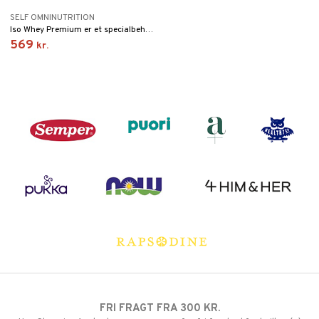
SELF OMNINUTRITION
Iso Whey Premium er et specialbehandlet høj kvalitets valleisolat med specifikke proteinfraktioner forstærket med glutamin peptider.
569
kr.
FRI FRAGT FRA 300 KR.