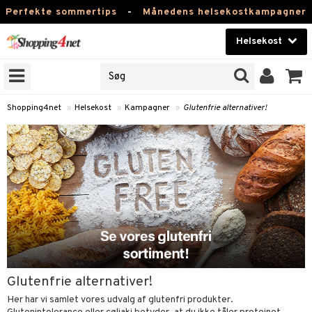
Perfekte sommertips
-
Månedens helsekostkampagner
Helsekost
RKER
Skønhed
NER
ODUKTER
Kontaktlinser
Shopping4net
»
Helsekost
»
Kampagner
»
Glutenfrie alternativer!
Helsekost
Apotek
Fitness
Hjem & Indretning
r
ntolerant
Legetøj, Barn & Baby
se
fedtsyrer
Varemærker
Glutenfrie alternativer!
 & negle
ood
tsyrer
in
Kampagner
Her har vi samlet vores udvalg af glutenfri produkter.
 øjne
ggende & lindrende