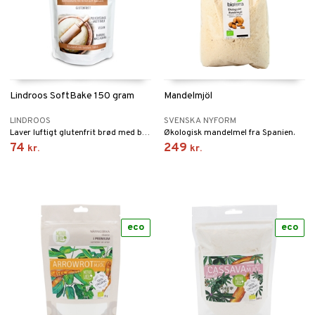
Lindroos SoftBake 150 gram
Mandelmjöl
LINDROOS
SVENSKA NYFORM
Laver luftigt glutenfrit brød med blød konsistens.
Økologisk mandelmel fra Spanien.
74
249
kr.
kr.
eco
eco