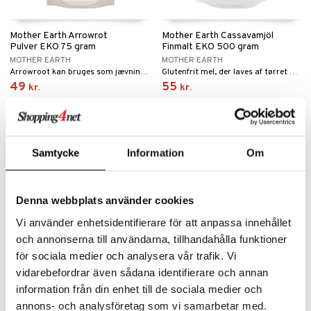
Mother Earth Arrowrot
Mother Earth Cassavamjöl
Pulver EKO 75 gram
Finmalt EKO 500 gram
MOTHER EARTH
MOTHER EARTH
Arrowroot kan bruges som jævning i saucer, bagning og andre retter. Den kan også bruges til panering og fritering.
Glutenfrit mel, der laves af tørret og malet kassavarod. Bruges i madlavning og bagning til jævning, pandekager og som et alternativ til hvedemel.
49
55
kr.
kr.
Samtycke
Information
Om
eco
Denna webbplats använder cookies
Vi använder enhetsidentifierare för att anpassa innehållet
och annonserna till användarna, tillhandahålla funktioner
för sociala medier och analysera vår trafik. Vi
vidarebefordrar även sådana identifierare och annan
RawBite Kakao Protein 45
Xantan gummi 100 gram
information från din enhet till de sociala medier och
gram
annons- och analysföretag som vi samarbetar med.