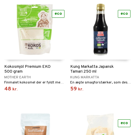
eco
eco
Kokosmjöl Premium EKO
Kung Markatta Japansk
500 gram
Tamari 250 ml
MOTHER EARTH
KUNG MARKATTA
Finmalet kokosmel der er fyldt med proteiner og fibre.
En ægte smagforstærker, som desuden er glutenfri.
48
59
kr.
kr.
eco