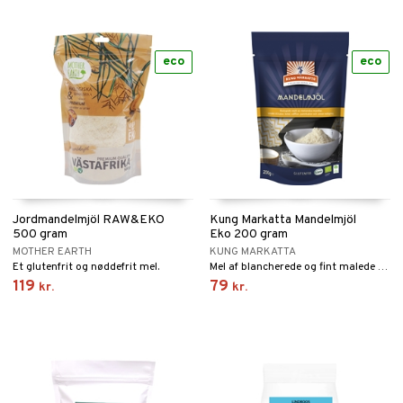
eco
eco
Jordmandelmjöl RAW&EKO
Kung Markatta Mandelmjöl
500 gram
Eko 200 gram
MOTHER EARTH
KUNG MARKATTA
Et glutenfrit og nøddefrit mel.
Mel af blancherede og fint malede økologiske mandler. Det giver melet en neutral smag som passer til forskellige typer af bagning eller til f.eks. at gøre smoothien mere fyldig.
119
79
kr.
kr.