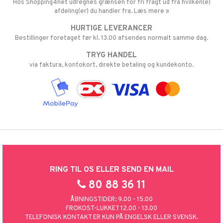
Hos Shopping4net udregnes grænsen for fri fragt ud fra hvilken(e)
afdeling(er) du handler fra. Læs mere »
HURTIGE LEVERANCER
Bestillinger foretaget før kl. 13.00 afsendes normalt samme dag.
TRYG HANDEL
via faktura, kontokort, direkte betaling og kundekonto.
RING TIL OS ELLER SEND EN MAIL
80 88 36 11
ÅBNINGSTIDER: 9.00 - 15.00
FROKOST-LUKKET 12.00 - 13.00
TELEFONISK KONTAKT ER KUN PÅ ENGELSK ELLER SVENSK.