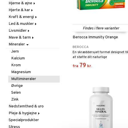
Hjerne & øjne
Forebyggende &
Hår
lindrende
Hjerte & kar
Kosttilskud
Fedtsyrer
Hostdæmpende
Kraft & energi
Sol & pigment
Hukommelse
Årestyrkende
Hvidløg
Led & muskler
Øjne
Ginkgo biloba
Ginseng
Findes i flere varianter
Øre, næse & hals
Livsmidler
Kolesterolsænkende
Øvrige
Kosttillskott
Øvrige
Berocca Immunity Orange
Mave & tarm
Marina fedtsyrer
Prestation
Udvortes
Bars
Virushæmmende
Mineraler
Veg fedtsyrer
Q-10
Chokolade
Drikke
BEROCCA
Rosenrod
Diverse
Fibrer
Jern
En skræddersyet formel designet ti
at støtte dit naturlige
Schizandra
Drikkevarer
Madfordøjelse
Kalcium
immunforsvar - alt i én tablet!
79
Frugt, frø & nødder
Syreregulerende
Krom
fra
kr.
Kokos
Tarm
Magnesium
Krydderier & bouillon
Udrensning
Multimineraler
Mel & bagning
Øvrige
Nødde- & frøpastaer
Selen
Olie & fedt
Zink
Opbevaring
Nedstemthed & uro
Rawfood
Pleje & hygiejne
Snacks
Specialprodukter
Ansigtspleje
Sødemidler
Stress
Gavesæt
Barberingsprodukter