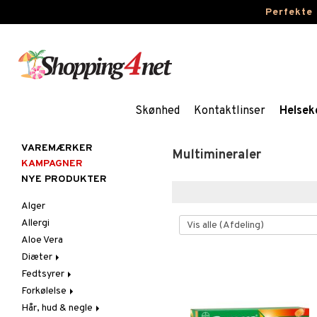
Perfekte
Skønhed
Kontaktlinser
Helsek
VAREMÆRKER
Multimineraler
KAMPAGNER
NYE PRODUKTER
Alger
Allergi
Aloe Vera
Diæter
Fedtsyrer
Glutenintolerant
Forkølelse
LCHF
Marina fedtsyrer
Hår, hud & negle
Raw Food
Veg fedtsyrer
C-vitamin