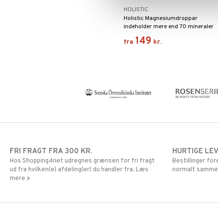
HOLISTIC
Holistic Magnesiumdroppar
indeholder mere end 70 mineraler
og sporstoffer i ionform.
149
fra
kr.
FRI FRAGT FRA 300 KR.
HURTIGE LE
Hos Shopping4net udregnes grænsen for fri fragt
Bestillinger fo
ud fra hvilken(e) afdeling(er) du handler fra. Læs
normalt samme
mere »