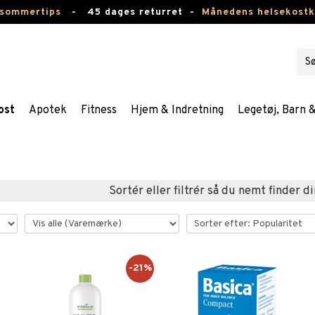
 sommertips
-
45 dages returret -
Månedens helsekost
ost
Apotek
Fitness
Hjem & Indretning
Legetøj, Barn 
Sortér eller filtrér så du nemt finder di
-21%