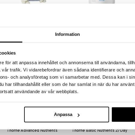
Scanalka
Holistic BenStark
SVENSKA BIOTEKET
HOLISTIC
Scanalka er et sammensat mineral-
K2 og D3 samt mineralerne bor,
Information
og spormineralpræparat, som
magnesium, zink og mangan, som
indeholder mineraler i letoptagelig
alle bidrager til at opretholde en
179
195
kr.
kr.
form.
normal knoglestruktur.
cookies
e för att anpassa innehållet och annonserna till användarna, tillh
vår trafik. Vi vidarebefordrar även sådana identifierare och anna
nyhed
nyhed
nnons- och analysföretag som vi samarbetar med. Dessa kan i sin
har tillhandahållit eller som de har samlat in när du har använt
ortsatt användande av vår webbplats.
Anpassa
Thorne Advanced Nutrients
Thorne Basic Nutrients 2/Day