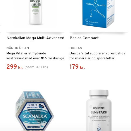
Närokällan Mega Multi Advanced
Basica Compact
NÄROKÄLLAN
BIOSAN
l
Mega Vital er et flydende
Basica Vital supplerer vores behov
kosttilskud med over 186 forskellige
for mineraler og sporstoffer.
stoffer.
Indholdet i tabletterne er det
299
179
(
norm.
379
kr.
)
kr.
kr.
samme som i pulveret Basica Vital,
bortset fra at Compact også er
laktose-, sukker- og glutenfrie! De
er små og lette at sluge.