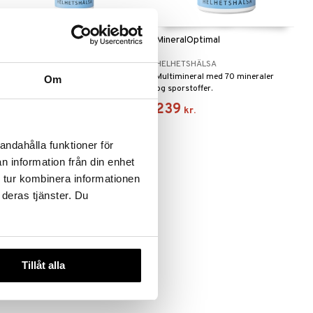
Magnesium CMD
MineralOptimal
HELHETSHÄLSA
HELHETSHÄLSA
CMD er rig på magnesium og har et
Multimineral med 70 mineraler
Om
naturligt indhold af sporstoffer og
og sporstoffer.
mineraler fra Utah Great Salt Lake.
109
239
kr.
kr.
andahålla funktioner för
n information från din enhet
 tur kombinera informationen
 deras tjänster. Du
Tillåt alla