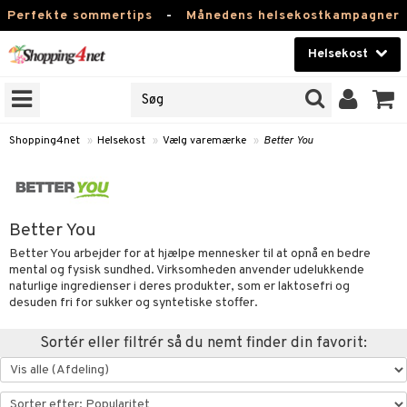
Perfekte sommertips
-
Månedens helsekostkampagner
Helsekost
RKER
Skønhed
NER
ODUKTER
Kontaktlinser
Shopping4net
»
Helsekost
»
Vælg varemærke
»
Better You
Helsekost
Apotek
Better You
Fitness
Better You arbejder for at hjælpe mennesker til at opnå en bedre
mental og fysisk sundhed. Virksomheden anvender udelukkende
Hjem & Indretning
naturlige ingredienser i deres produkter, som er laktosefri og
r
ntolerant
desuden fri for sukker og syntetiske stoffer.
Legetøj, Barn & Baby
se
fedtsyrer
Sortér eller filtrér så du nemt finder din favorit:
Varemærker
 & negle
ood
tsyrer
in
Kampagner
 øjne
ggende & lindrende