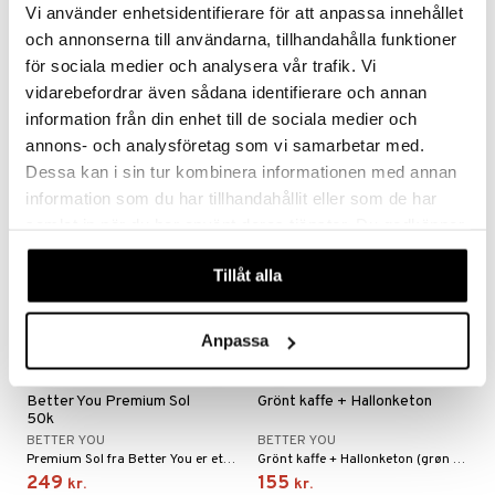
Better You Ärt- och
Better You Ärt- och
Vi använder enhetsidentifierare för att anpassa innehållet
havreprotein Choklad 1 kg
havreprotein Choklad 1 kg
och annonserna till användarna, tillhandahålla funktioner
1000 gram
1000 gram
BETTER YOU
BETTER YOU
för sociala medier och analysera vår trafik. Vi
Et helt naturligt og proteinrigt proteinpulver lavet af ærter og havre. Perfekt som mellemmåltid, i din morgenmadssmoothie eller som en god restitutionsdrik efter fysisk aktivitet.
Et helt naturligt og proteinrigt proteinpulver lavet af ærter og havre. Perfekt som mellemmåltid, i din morgenmadssmoothie eller som en god restitutionsdrik efter fysisk aktivitet.
289
289
vidarebefordrar även sådana identifierare och annan
kr.
kr.
information från din enhet till de sociala medier och
annons- och analysföretag som vi samarbetar med.
Dessa kan i sin tur kombinera informationen med annan
information som du har tillhandahållit eller som de har
samlat in när du har använt deras tjänster. Du godkänner
våra cookies vid fortsatt användande av vår webbplats.
Tillåt alla
Anpassa
Better You Premium Sol
Grönt kaffe + Hallonketon
50k
BETTER YOU
BETTER YOU
Premium Sol fra Better You er et nøje sammensat produkt, der giver huden støtte og en naturlig gyldenbrun farve.
Grönt kaffe + Hallonketon (grøn kaffe + hindbærketon) indeholder klorogensyre fra uristede kaffebønner.
249
155
kr.
kr.