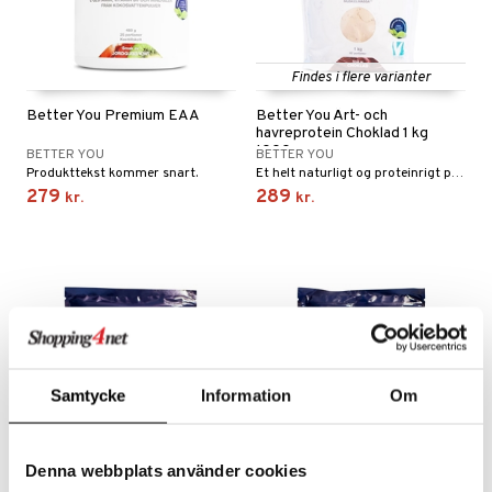
taminer
Findes i flere varianter
Better You Premium EAA
Better You Ärt- och
havreprotein Choklad 1 kg
1000 gram
BETTER YOU
BETTER YOU
Produkttekst kommer snart.
Et helt naturligt og proteinrigt proteinpulver lavet af ærter og havre. Perfekt som mellemmåltid, i din morgenmadssmoothie eller som en god restitutionsdrik efter fysisk aktivitet.
279
289
kr.
kr.
Samtycke
Information
Om
Findes i flere varianter
Findes i flere varianter
Denna webbplats använder cookies