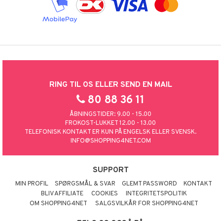
RING TIL OS ELLER SEND EN MAIL
80 88 36 11
ÅBNINGSTIDER: 9.00 - 15.00
FROKOST-LUKKET 12.00 - 13.00
TELEFONISK KONTAKT ER KUN PÅ ENGELSK ELLER SVENSK.
INFO@SHOPPING4NET.COM
SUPPORT
MIN PROFIL
SPØRGSMÅL & SVAR
GLEMT PASSWORD
KONTAKT
BLIV AFFILIATE
COOKIES
INTEGRITETSPOLITIK
OM SHOPPING4NET
SALGSVILKÅR FOR SHOPPING4NET