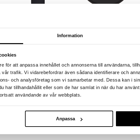
Refreshing Toner
Shaving Soap
SWEDEN ECO
SWEDEN ECO
.
Økologisk ansigts- og barbervand
Sweden Eco Shaving Soap er en
Information
som virker beroligende og
mild og fugtighedsgivende
fugtighedsgivende.
barbersæbe.
149
249
kr.
kr.
cookies
e för att anpassa innehållet och annonserna till användarna, tillh
vår trafik. Vi vidarebefordrar även sådana identifierare och anna
nnons- och analysföretag som vi samarbetar med. Dessa kan i sin
har tillhandahållit eller som de har samlat in när du har använt
ortsatt användande av vår webbplats.
Anpassa