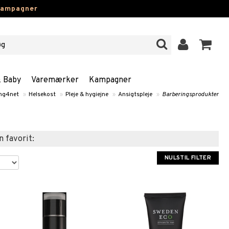
kampagner
& Baby
Varemærker
Kampagner
ng4net
»
Helsekost
»
Pleje & hygiejne
»
Ansigtspleje
»
Barberingsprodukter
n favorit:
NULSTIL FILTER