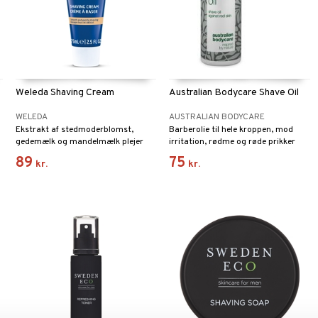
Weleda Shaving Cream
Australian Bodycare Shave Oil
WELEDA
AUSTRALIAN BODYCARE
Ekstrakt af stedmoderblomst,
Barberolie til hele kroppen, mod
gedemælk og mandelmælk plejer
irritation, rødme og røde prikker
huden under den stressende
efter barbering
89
75
kr.
kr.
barbering.