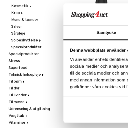
Spiring
Kosmetik
Tilbehør
Schampo
Te
Krop
Specialprodukter
Hud
Rakborste
Mund & tænder
Læber
Æteriske olier
SWEDEN ECO
Salver
Øjne
Bad, brusebad & sæbe
Barberbørste af genbrugsmateriale
Samtycke
Sårpleje
Bodylotion
Solbeskyttelse
Deo
139
kr.
Specialprodukter
Kropspeeling
Aftersun
Denna webbplats använder 
Specialprodukter
Olie
Brun uden sol
Vi använder enhetsidentifierar
Stress
Specialprodukter
Læber
sociala medier och analysera 
Superfood
Solcreme
till de sociala medier och a
Teknisk helsepleje
med annan information som du 
Til børn
Luftfugtere
godkänner våra cookies vid f
Til dyr
Lysterapi
Fedtsyrer
Til kvinder
Massage
Hudpleje
Til mænd
Øvrigt
Vitamin & mineral
Graviditet & amning
Udrensning & afgiftning
Smertelindring
Klimakterium & PMS
Næringstilskud
Vægttab
Næringstilskud
Øvrige
Vitaminer
Øvrige
Prostata
Æblecidereddike