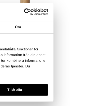
Iris Hantverk Barberbørste
Silver Tip
IRIS HANTVERK
Kvalitetsbarberbørste fra Iris
Om
Hantverk af bøgetræ og
førsteklasses syntetfibre.
239
kr.
andahålla funktioner för
n information från din enhet
 tur kombinera informationen
 deras tjänster. Du
Tillåt alla