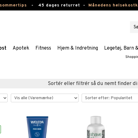
 sommertips
-
45 dages returret -
Månedens helsekost
ost
Apotek
Fitness
Hjem & Indretning
Legetøj, Barn 
Shoppi
Sortér eller filtrér så du nemt finder di