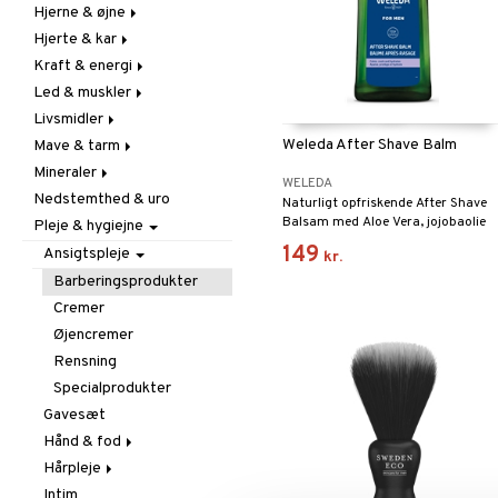
Hjerne & øjne
Forebyggende &
Hår
lindrende
Hjerte & kar
Kosttilskud
Fedtsyrer
Hostdæmpende
Kraft & energi
Sol & pigment
Hukommelse
Årestyrkende
Hvidløg
Led & muskler
Øjne
Ginkgo biloba
Ginseng
Øre, næse & hals
Livsmidler
Kolesterolsænkende
Øvrige
Kosttillskott
Øvrige
Weleda After Shave Balm
Mave & tarm
Marina fedtsyrer
Prestation
Udvortes
Bars
Virushæmmende
Mineraler
Veg fedtsyrer
Q-10
Chokolade
Drikke
WELEDA
Nedstemthed & uro
Rosenrod
Diverse
Fibrer
Jern
Naturligt opfriskende After Shave
Balsam med Aloe Vera, jojobaolie
Pleje & hygiejne
Schizandra
Drikkevarer
Madfordøjelse
Kalcium
og ekstrakt af kamille og myrra der
149
Frugt, frø & nødder
Syreregulerende
Krom
Ansigtspleje
kr.
blødgør og beroliger huden.
Kokos
Tarm
Magnesium
Barberingsprodukter
Krydderier & bouillon
Udrensning
Multimineraler
Cremer
Mel & bagning
Øvrige
Øjencremer
Nødde- & frøpastaer
Selen
Rensning
Olie & fedt
Zink
Specialprodukter
Opbevaring
Gavesæt
Rawfood
Hånd & fod
Snacks
Hårpleje
Fodpleje
Sødemidler
Intim
Håndpleje
Balsam