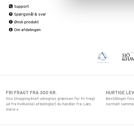
Sex & lyst
Sex & lyst
Bars
A, D, E & K
Support
Skelet
Faste
Antioxidanter
Spørgsmål & svar
Urinveje
Fedtforbrænding
B vitaminer
Ønsk produkt
Måltidserstatning
Børn
Om afdelingen
Øvrige
C vitaminer
Kvinde
Mand
Multivitaminer
FRI FRAGT FRA 300 KR.
HURTIGE LE
Hos Shopping4net udregnes grænsen for fri fragt
Bestillinger fo
ud fra hvilken(e) afdeling(er) du handler fra. Læs
normalt samme
mere »