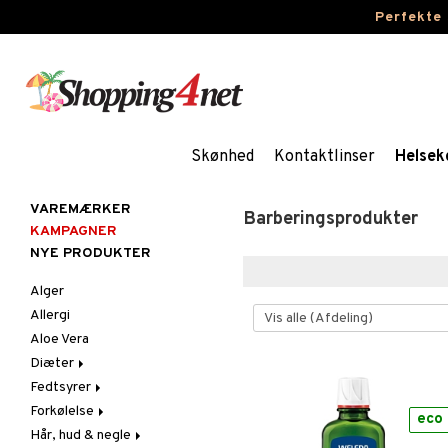
Perfekte
Skønhed
Kontaktlinser
Helsek
VAREMÆRKER
Barberingsprodukter
KAMPAGNER
NYE PRODUKTER
Alger
Allergi
Aloe Vera
Diæter
Fedtsyrer
Glutenintolerant
Forkølelse
LCHF
Marina fedtsyrer
eco
Hår, hud & negle
Raw Food
Veg fedtsyrer
C-vitamin