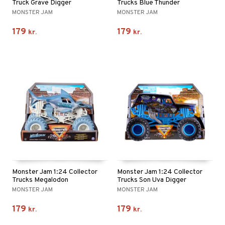
Truck Grave Digger
Trucks Blue Thunder
gtoys
MONSTER JAM
MONSTER JAM
ler
iti
tnite
etøj
ens Barn
179
179
s
erbaner
kr.
kr.
GO Bluey
o
rsleg
ållan
ney
g
O City
badabado
andleg
ffi Love
neys Prinsesser
O Classic
ki
ndørsleg
l
O Creator
ndørsspil
zen
GO Disney
li Gris
O Disney Princess
ry Potter
GO DUPLO
lo Kitty
O Friends
.L.
O Minecraft
Monster Jam 1:24 Collector
Monster Jam 1:24 Collector
Trucks Megalodon
Trucks Son Uva Digger
r Muh
GO Ninjago
MONSTER JAM
MONSTER JAM
itroldene
GO Speed Champions
179
179
kr.
kr.
 Patrol
GO Spidey