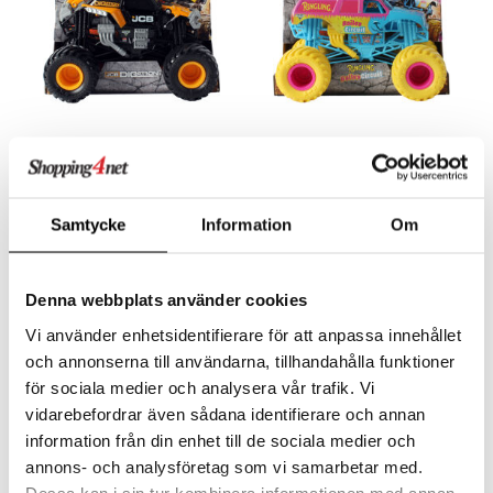
Monster Jam 1:24
Monster Jam 1:24
Samlerlastbil JCB Digatron
Samlerlastbil Ringling
MONSTER JAM
MONSTER JAM
Samtycke
Information
Om
En cool monster jam med store hjul.
En cool bil i herlige farver!
179
179
kr.
kr.
Denna webbplats använder cookies
Vi använder enhetsidentifierare för att anpassa innehållet
och annonserna till användarna, tillhandahålla funktioner
för sociala medier och analysera vår trafik. Vi
vidarebefordrar även sådana identifierare och annan
information från din enhet till de sociala medier och
annons- och analysföretag som vi samarbetar med.
Dessa kan i sin tur kombinera informationen med annan