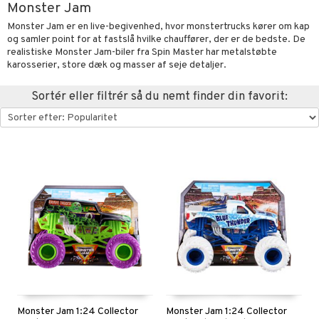
Monster Jam
oration
vogne
eværelset
atshirts
sker
gisk legetøj
øjdyr
ikker
il
Monster Jam er en live-begivenhed, hvor monstertrucks kører om kap
t
og samler point for at fastslå hvilke chauffører, der er de bedste. De
mper
etøjer
ndklæder
hirts
ele
teriale
i & Klodser
0 brikker
il
realistiske Monster Jam-biler fra Spin Master har metalstøbte
mål & svar
evaring
kkelegetøj
karosserier, store dæk og masser af seje detaljer.
pleje
ilen
gings
O Builder
hed
øj & strømper
 Mal
huse
espil
pil
rodukt
getøj
ter & Tilbehør
aply
omag
ndby
slespil
Sortér eller filtrér så du nemt finder din favorit:
elingen
pper
ker
dser
dby Stockholm
ne madservice
ionfigurer
ør
ilstilbehør
gformers
itroldene
gesmækker
y Born
te & Huer
ndegård
yret
ktøj
pi Hoppetossa
kasser & Madopbevaring
bie
igt
urer
este & Gyngedyr
i Villa Villekulla
teflasker & Tilbehør
comelon
nge
 Real
lendere
dflasker & Tilbehør
ney Prinsesser
ykker
tlest Pet Shop
figurer
ketilbehør
briller
leich - Fortidsdyr
blarna
jer
by's Dollhouse
 håret
leich - Heste
mse
ejdskøretøjer
usholdning"
py Friends
leich - Wild Life
tman
er
ken & Køkkenredskaber
.L.
Monster Jam 1:24 Collector
Monster Jam 1:24 Collector
libompa
ndbiler
gøring
anicals
bil