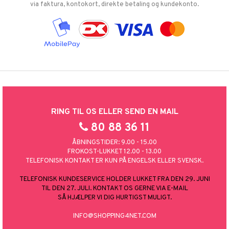
via faktura, kontokort, direkte betaling og kundekonto.
RING TIL OS ELLER SEND EN MAIL
80 88 36 11
ÅBNINGSTIDER: 9.00 - 15.00
FROKOST-LUKKET 12.00 - 13.00
TELEFONISK KONTAKT ER KUN PÅ ENGELSK ELLER SVENSK.
TELEFONISK KUNDESERVICE HOLDER LUKKET FRA DEN 29. JUNI
TIL DEN 27. JULI. KONTAKT OS GERNE VIA E-MAIL
SÅ HJÆLPER VI DIG HURTIGST MULIGT.
INFO@SHOPPING4NET.COM