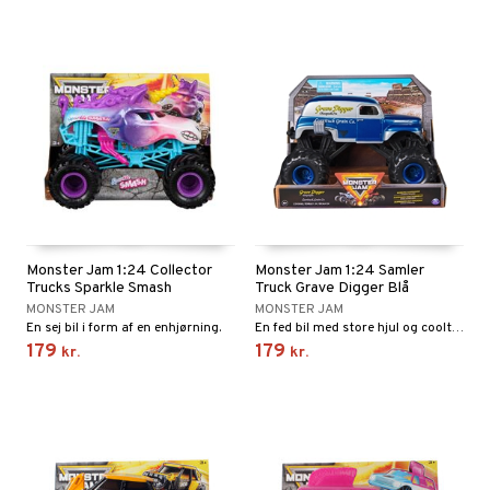
ersen & Findus
O Super Heroes
pi Langstrømpe
ic
 MASKS
kemon
ållan
derman
er Mario
Monster Jam 1:24 Collector
Monster Jam 1:24 Samler
Trucks Sparkle Smash
Truck Grave Digger Blå
MONSTER JAM
MONSTER JAM
En sej bil i form af en enhjørning.
En fed bil med store hjul og coolt design.
179
179
kr.
kr.