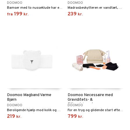
DOOMOO
DOOMOO
Bamser med to nusseklude har en multifunktionel og smart funktion.
Madrasbeskytteren er vandtæt, vatteret og materialet er desuden åndbart.
199
239
fra
kr.
kr.
Doomoo Magband Varme
Doomoo Necessaire med
Bjørn
Graviditets- &
Efterplejesæt
DOOMOO
DOOMOO
Beroligende hjælp mod kolik og mavepine hos spædbørn.
For en tryg og glidende start efter fødslen!
219
799
kr.
kr.