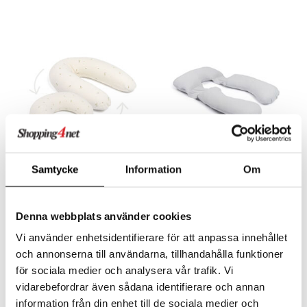
Findes i flere varianter
Samtycke
Information
Om
Doomoo Gravid- og Amme
Doomoo Gravidpude Maxi
pude 2-i-1 Quilt Creme
Blomst
DOOMOO
DOOMOO
En multifunktionel pude, der nemt tilpasses efter dine behov!
En kropspude med ekstra af det hele!
Denna webbplats använder cookies
799
Overvåg
kr.
Vi använder enhetsidentifierare för att anpassa innehållet
och annonserna till användarna, tillhandahålla funktioner
för sociala medier och analysera vår trafik. Vi
vidarebefordrar även sådana identifierare och annan
information från din enhet till de sociala medier och