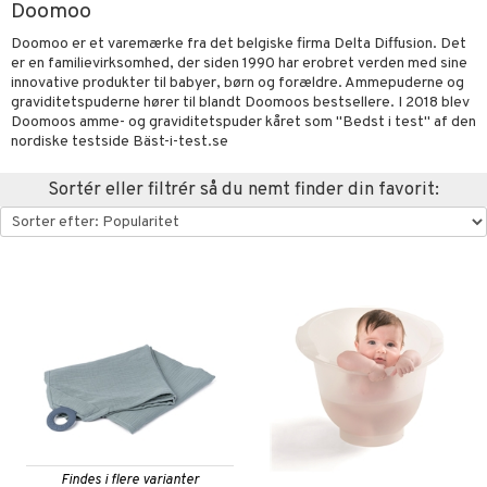
Doomoo
oration
vogne
eværelset
atshirts
sker
gisk legetøj
øjdyr
ikker
il
t
Doomoo er et varemærke fra det belgiske firma Delta Diffusion. Det
mper
etøjer
ndklæder
hirts
er en familievirksomhed, der siden 1990 har erobret verden med sine
ele
teriale
i & Klodser
0 brikker
il
mål & svar
innovative produkter til babyer, børn og forældre. Ammepuderne og
evaring
kkelegetøj
pleje
ilen
gings
O Builder
hed
øj & strømper
 Mal
huse
espil
pil
graviditetspuderne hører til blandt Doomoos bestsellere. I 2018 blev
rodukt
Doomoos amme- og graviditetspuder kåret som "Bedst i test" af den
getøj
ter & Tilbehør
aply
omag
ndby
slespil
nordiske testside Bäst-i-test.se
elingen
pper
ker
dser
dby Stockholm
ne madservice
ionfigurer
ør
ilstilbehør
Sortér eller filtrér så du nemt finder din favorit:
gformers
itroldene
gesmækker
y Born
te & Huer
ndegård
yret
ktøj
pi Hoppetossa
kasser & Madopbevaring
bie
igt
urer
este & Gyngedyr
i Villa Villekulla
teflasker & Tilbehør
comelon
nge
 Real
lendere
dflasker & Tilbehør
ney Prinsesser
ykker
tlest Pet Shop
figurer
ketilbehør
briller
leich - Fortidsdyr
blarna
jer
by's Dollhouse
 håret
leich - Heste
mse
ejdskøretøjer
usholdning"
py Friends
leich - Wild Life
tman
er
ken & Køkkenredskaber
.L.
libompa
Findes i flere varianter
ndbiler
gøring
anicals
bil