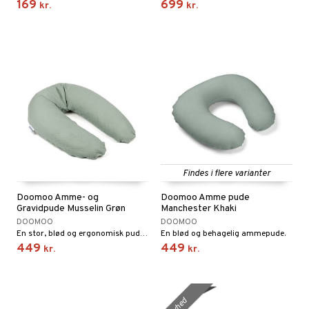
169
699
kr.
kr.
ersen & Findus
O Super Heroes
pi Langstrømpe
ic
 MASKS
kemon
ållan
derman
er Mario
Findes i flere varianter
Doomoo Amme- og
Doomoo Amme pude
Gravidpude Musselin Grøn
Manchester Khaki
DOOMOO
DOOMOO
En stor, blød og ergonomisk pude med flere anvendelsesområder.
En blød og behagelig ammepude.
449
449
kr.
kr.
nyhed