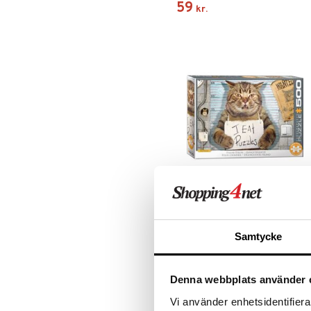
59
kr.
Puslespil 500 Brikker Felony
Cat
EUROGRAPHICS
Samtycke
For alle der kan lide større
puslespilsbrikker.
99
kr.
Denna webbplats använder 
Vi använder enhetsidentifierar