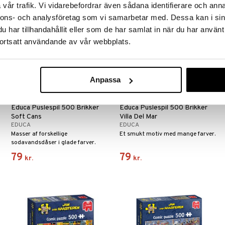
vår trafik. Vi vidarebefordrar även sådana identifierare och anna
nyhed
nyhed
nnons- och analysföretag som vi samarbetar med. Dessa kan i sin
har tillhandahållit eller som de har samlat in när du har använt
ortsatt användande av vår webbplats.
Anpassa
Educa Puslespil 500 Brikker
Educa Puslespil 500 Brikker
Soft Cans
Villa Del Mar
EDUCA
EDUCA
Masser af forskellige
Et smukt motiv med mange farver.
sodavandsdåser i glade farver.
79
79
kr.
kr.