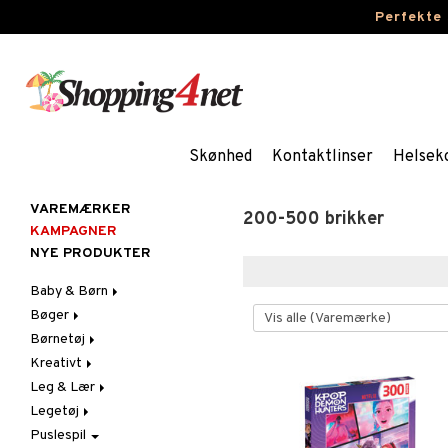
Perfekte
Skønhed
Kontaktlinser
Helsek
VAREMÆRKER
200-500 brikker
KAMPAGNER
NYE PRODUKTER
Baby & Børn
Bøger
Aktivitet
Børnetøj
Badekåber & Håndklæder
Dagbøger
Babygym
Kreativt
Barnevogn-tilbehør
Kreative bøger
Accessories
Bid & Rangler
Leg & Lær
Fest
Malebøger
Badetøj & UV-tøj
Klistermærker
Skråstole
Kasketter & Solhatte
Legetøj
Gravid/Mor
Kjoler
Kreativt materiale
Eksperimenter
Sutteklude
Tilbehør
Puslespil
Indretning
Nattøj
Kreativt Sæt
Indlæringsspil
Babyleg
Uroer
Udklædning
Graviditet & amning