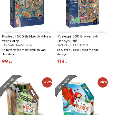
Puslespil 500 Brikker JvH New
Puslespil 500 Brikker JvH
Year Party
Happy 90th!
JAN VAN HAASTEREN
JAN VAN HAASTEREN
En nytårsfest med familien van
Et sjovt puslespil med mange
Haasteren.
detaljer.
99
119
kr.
kr.
kampagne
kampagne
-20%
-20%