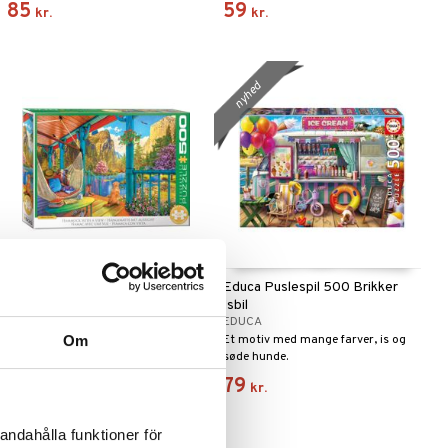
85
59
kr.
kr.
nyhed
Puslespil 500 Brikker Hammock
Educa Puslespil 500 Brikker
with a View
Isbil
EUROGRAPHICS
EDUCA
Om
Et smukt, farverigt puslespil med
Et motiv med mange farver, is og
store brikker.
søde hunde.
129
79
kr.
kr.
andahålla funktioner för