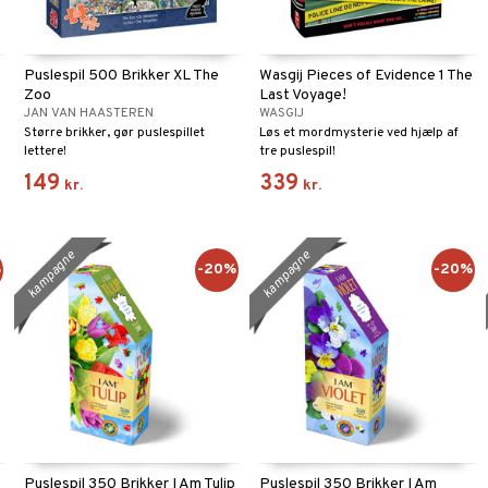
Puslespil 500 Brikker XL The
Wasgij Pieces of Evidence 1 The
Zoo
Last Voyage!
JAN VAN HAASTEREN
WASGIJ
Større brikker, gør puslespillet
Løs et mordmysterie ved hjælp af
lettere!
tre puslespil!
149
339
kr.
kr.
kampagne
kampagne
%
-20%
-20%
Puslespil 350 Brikker I Am Tulip
Puslespil 350 Brikker I Am