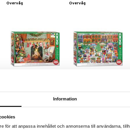
Overvåg
Overvåg
Puslespil 500 Brikker Christmas
Puslespil 500 Brikker
by the Fireplace
Downtown Holiday Festival
EUROGRAPHICS
EUROGRAPHICS
Information
I ventetiden til jul, puslespil med
Et julepuslespil med store brikker.
store brikker.
129
129
kr.
kr.
cookies
e för att anpassa innehållet och annonserna till användarna, tillh