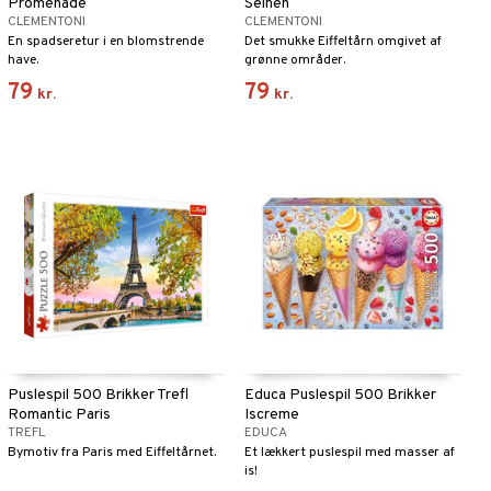
Promenade
Seinen
CLEMENTONI
CLEMENTONI
En spadseretur i en blomstrende
Det smukke Eiffeltårn omgivet af
have.
grønne områder.
79
79
kr.
kr.
Puslespil 500 Brikker Trefl
Educa Puslespil 500 Brikker
Romantic Paris
Iscreme
TREFL
EDUCA
Bymotiv fra Paris med Eiffeltårnet.
Et lækkert puslespil med masser af
is!