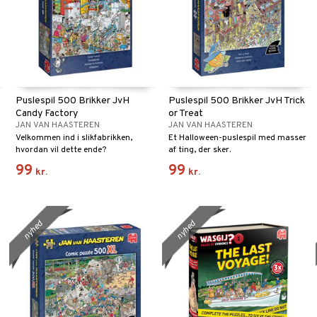
Puslespil 500 Brikker JvH
Puslespil 500 Brikker JvH Trick
Candy Factory
or Treat
JAN VAN HAASTEREN
JAN VAN HAASTEREN
Velkommen ind i slikfabrikken,
Et Halloween-puslespil med masser
hvordan vil dette ende?
af ting, der sker.
99
99
kr.
kr.
nyhed
nyhed