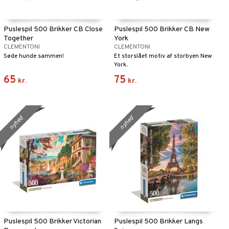
Puslespil 500 Brikker CB Close
Puslespil 500 Brikker CB New
Together
York
CLEMENTONI
CLEMENTONI
Søde hunde sammen!
Et storslået motiv af storbyen New
York.
65
75
kr.
kr.
nyhed
nyhed
Puslespil 500 Brikker Victorian
Puslespil 500 Brikker Langs