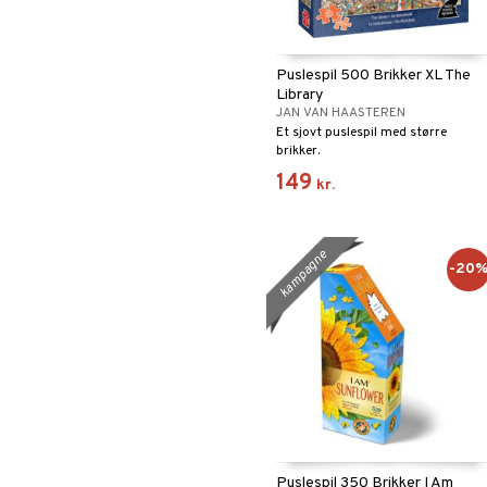
Puslespil 500 Brikker XL The
Library
JAN VAN HAASTEREN
Et sjovt puslespil med større
brikker.
149
kr.
kampagne
-20
Puslespil 350 Brikker I Am