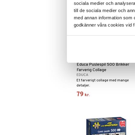
sociala medier och analysera 
nyhed
till de sociala medier och a
med annan information som du 
godkänner våra cookies vid f
Educa Puslespil 500 Brikker
Farverig Collage
EDUCA
Et farverigt collage med mange
detaljer.
79
kr.