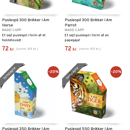
Puslespil 300 Brikker I Am
Puslespil 300 Brikker I Am
Horse
Parrot
MADD CAPP
MADD CAPP
Et sejt puslespil i form af et
Et sejt puslespil i form af en
hestehoved!
papegøje!
72
72
(
norm.
89
kr.
)
(
norm.
89
kr.
)
kr.
kr.
kampagne
kampagne
-20%
-20%
Puslespil 350 Brikker I Am
Puslespil 550 Brikker I Am