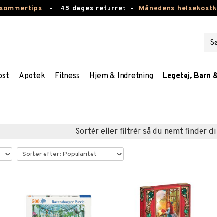
 sommertips
-
45 dages returret -
Månedens helsekost
ost
Apotek
Fitness
Hjem & Indretning
Legetøj, Barn 
Sortér eller filtrér så du nemt finder di