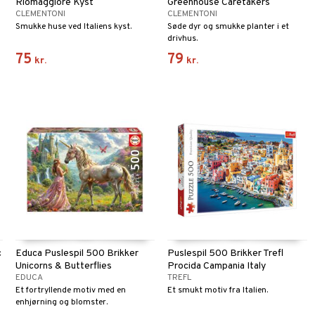
Riomaggiore Kyst
Greenhouse Caretakers
CLEMENTONI
CLEMENTONI
Smukke huse ved Italiens kyst.
Søde dyr og smukke planter i et
drivhus.
75
79
kr.
kr.
c
Educa Puslespil 500 Brikker
Puslespil 500 Brikker Trefl
Unicorns & Butterflies
Procida Campania Italy
EDUCA
TREFL
Et fortryllende motiv med en
Et smukt motiv fra Italien.
enhjørning og blomster.