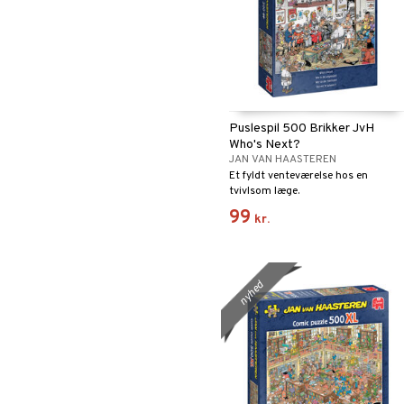
Puslespil 500 Brikker JvH
Who's Next?
JAN VAN HAASTEREN
Et fyldt venteværelse hos en
tvivlsom læge.
99
kr.
nyhed