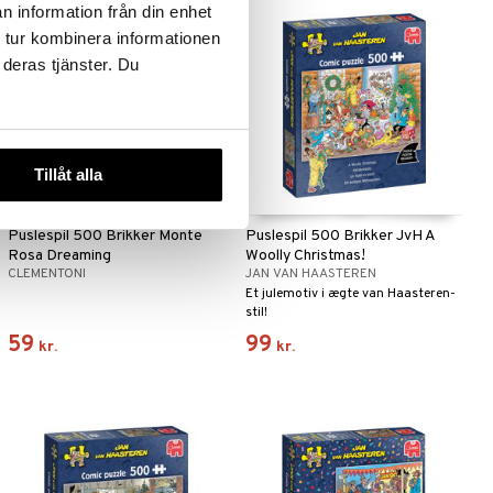
n information från din enhet
 tur kombinera informationen
 deras tjänster. Du
Tillåt alla
Puslespil 500 Brikker Monte
Puslespil 500 Brikker JvH A
Rosa Dreaming
Woolly Christmas!
CLEMENTONI
JAN VAN HAASTEREN
Et julemotiv i ægte van Haasteren-
stil!
59
99
kr.
kr.