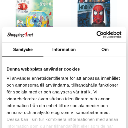
Samtycke
Information
Om
3D-puslespil Disney Stitch
Hylkies 3D-puslespil Marvel
72 brikker
Spiderman 54 stk.
RAVENSBURGER
RAVENSBURGER
Et 3D-puslespil med Stitch-motiv.
Byg din egen samlerfigur!
Denna webbplats använder cookies
99
69
kr.
kr.
Vi använder enhetsidentifierare för att anpassa innehållet
och annonserna till användarna, tillhandahålla funktioner
för sociala medier och analysera vår trafik. Vi
vidarebefordrar även sådana identifierare och annan
information från din enhet till de sociala medier och
annons- och analysföretag som vi samarbetar med.
Dessa kan i sin tur kombinera informationen med annan
information som du har tillhandahållit eller som de har