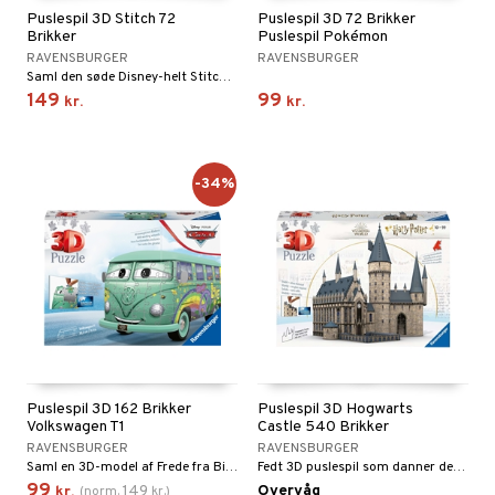
Puslespil 3D Stitch 72
Puslespil 3D 72 Brikker
gtoys
ler
iti
tnite
etøj
Brikker
Puslespil Pokémon
RAVENSBURGER
RAVENSBURGER
ens Barn
s
erbaner
GO Bluey
o
rsleg
Saml den søde Disney-helt Stitch i et 3D-puslespil med ører!
149
99
ållan
kr.
kr.
ney
g
O City
badabado
andleg
ffi Love
neys Prinsesser
O Classic
ki
ndørsleg
l
-34%
O Creator
ndørsspil
zen
GO Disney
li Gris
O Disney Princess
ry Potter
GO DUPLO
lo Kitty
O Friends
.L.
O Minecraft
r Muh
Puslespil 3D 162 Brikker
Puslespil 3D Hogwarts
GO Ninjago
Volkswagen T1
Castle 540 Brikker
itroldene
RAVENSBURGER
RAVENSBURGER
GO Speed Champions
Saml en 3D-model af Frede fra Biler-filmene.
Fedt 3D puslespil som danner det magiske slot.
 Patrol
GO Spidey
99
149
Overvåg
kr.
(
norm.
kr.
)