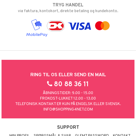
TRYG HANDEL
via faktura, kontokort, direkte betaling og kundekonto.
RING TIL OS ELLER SEND EN MAIL
80 88 36 11
ÅBNINGSTIDER: 9.00 - 15.00
FROKOST-LUKKET 12.00 - 13.00
TELEFONISK KONTAKT ER KUN PÅ ENGELSK ELLER SVENSK.
INFO@SHOPPING4NET.COM
SUPPORT
MIN PROFIL
SPØRGSMÅL & SVAR
GLEMT PASSWORD
KONTAKT