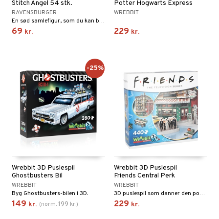
Stitch Angel 54 stk.
Potter Hogwarts Express
RAVENSBURGER
WREBBIT
En sød samlefigur, som du kan bygge selv!
69
229
kr.
kr.
-25%
Wrebbit 3D Puslespil
Wrebbit 3D Puslespil
Ghostbusters Bil
Friends Central Perk
WREBBIT
WREBBIT
Byg Ghostbusters-bilen i 3D.
3D puslespil som danner den populære Central Perk café fra Friends.
149
229
199
kr.
(
norm.
kr.
)
kr.