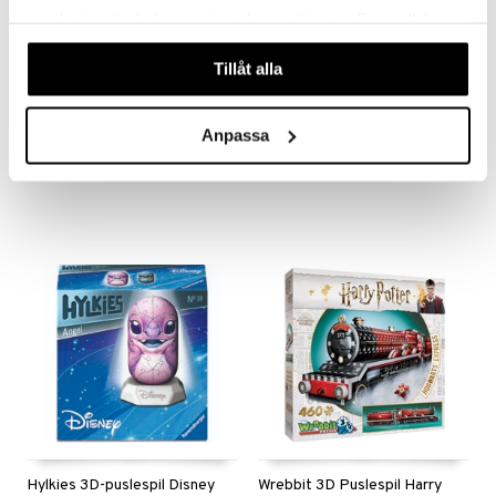
samlat in när du har använt deras tjänster. Du godkänner
våra cookies vid fortsatt användande av vår webbplats.
Tillåt alla
Hylkies 3D-puslespil
Hylkies 3D-puslespil Disney
Batman 54 stk.
Stitch 54 stk.
RAVENSBURGER
Anpassa
RAVENSBURGER
Hurtig og nem at montere.
En ikonisk kapselform, som du selv kan samle!
69
69
kr.
kr.
Hylkies 3D-puslespil Disney
Wrebbit 3D Puslespil Harry