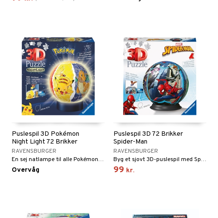
ersen & Findus
O Super Heroes
pi Langstrømpe
ic
 MASKS
kemon
ållan
derman
er Mario
Puslespil 3D Pokémon
Puslespil 3D 72 Brikker
Night Light 72 Brikker
Spider-Man
RAVENSBURGER
RAVENSBURGER
En sej natlampe til alle Pokémon-fans!
Byg et sjovt 3D-puslespil med Spiderman.
99
Overvåg
kr.