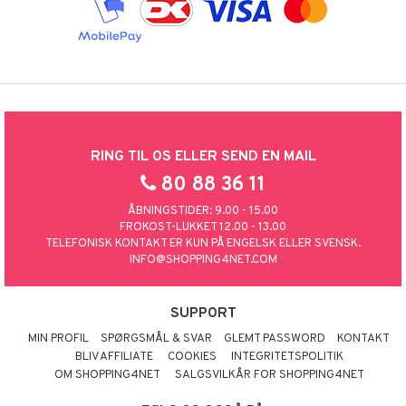
RING TIL OS ELLER SEND EN MAIL
80 88 36 11
ÅBNINGSTIDER: 9.00 - 15.00
FROKOST-LUKKET 12.00 - 13.00
TELEFONISK KONTAKT ER KUN PÅ ENGELSK ELLER SVENSK.
INFO@SHOPPING4NET.COM
SUPPORT
MIN PROFIL
SPØRGSMÅL & SVAR
GLEMT PASSWORD
KONTAKT
BLIV AFFILIATE
COOKIES
INTEGRITETSPOLITIK
OM SHOPPING4NET
SALGSVILKÅR FOR SHOPPING4NET