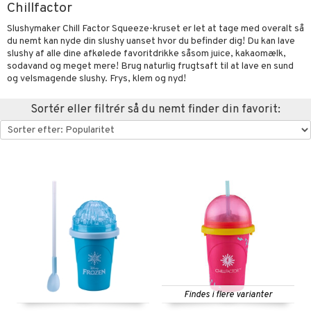
Chillfactor
oration
vogne
eværelset
atshirts
sker
gisk legetøj
øjdyr
ikker
il
t
Slushymaker Chill Factor Squeeze-kruset er let at tage med overalt så
mper
etøjer
ndklæder
hirts
ele
teriale
i & Klodser
0 brikker
il
du nemt kan nyde din slushy uanset hvor du befinder dig! Du kan lave
mål & svar
slushy af alle dine afkølede favoritdrikke såsom juice, kakaomælk,
evaring
kkelegetøj
pleje
ilen
gings
O Builder
hed
øj & strømper
 Mal
huse
espil
pil
sodavand og meget mere! Brug naturlig frugtsaft til at lave en sund
rodukt
og velsmagende slushy. Frys, klem og nyd!
getøj
ter & Tilbehør
aply
omag
ndby
slespil
elingen
Sortér eller filtrér så du nemt finder din favorit:
pper
ker
dser
dby Stockholm
ne madservice
ionfigurer
ør
ilstilbehør
gformers
itroldene
gesmækker
y Born
te & Huer
ndegård
yret
ktøj
pi Hoppetossa
kasser & Madopbevaring
bie
igt
urer
este & Gyngedyr
i Villa Villekulla
teflasker & Tilbehør
comelon
nge
 Real
lendere
dflasker & Tilbehør
ney Prinsesser
ykker
tlest Pet Shop
figurer
ketilbehør
briller
leich - Fortidsdyr
blarna
jer
by's Dollhouse
 håret
leich - Heste
mse
ejdskøretøjer
usholdning"
py Friends
leich - Wild Life
tman
er
ken & Køkkenredskaber
Findes i flere varianter
.L.
libompa
ndbiler
gøring
anicals
bil