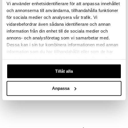
Vi använder enhetsidentifierare för att anpassa innehållet
ersen & Findus
O Super Heroes
och annonserna till användarna, tillhandahålla funktioner
pi Langstrømpe
för sociala medier och analysera vår trafik. Vi
ic
vidarebefordrar även sådana identifierare och annan
 MASKS
information från din enhet till de sociala medier och
kemon
annons- och analysföretag som vi samarbetar med.
Dessa kan i sin tur kombinera informationen med annan
ållan
information som du har tillhandahållit eller som de har
derman
samlat in när du har använt deras tjänster. Du godkänner
våra cookies vid fortsatt användande av vår webbplats.
er Mario
Tillåt alla
Chillfactor Sting
CHILLFACTOR
Anpassa
Bare frys, klem og nyd!
95
kr.