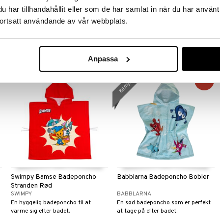
har tillhandahållit eller som de har samlat in när du har använt
MUMIN
PIPPI LÅNGSTRUMP
.
En hyggelig badekåbe med lynlås og
En herlig badeponcho med hætte
ortsatt användande av vår webbplats.
hætte.
som varmer efter badet.
349
119
kr.
kr.
Anpassa
kampagne
-20%
Swimpy Bamse Badeponcho
Babblarna Badeponcho Bobler
Stranden Rød
SWIMPY
BABBLARNA
En hyggelig badeponcho til at
En sød badeponcho som er perfekt
varme sig efter badet.
at tage på efter badet.