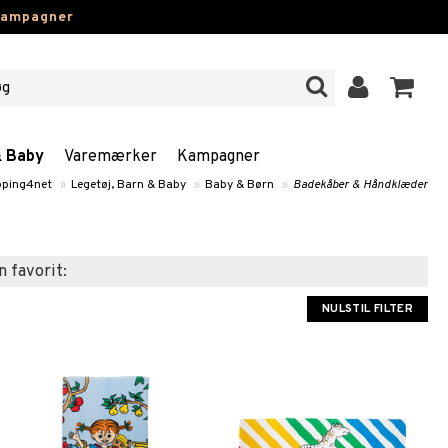
kampagner
& Baby
Varemærker
Kampagner
ping4net
»
Legetøj, Barn & Baby
»
Baby & Børn
»
Badekåber & Håndklæder
n favorit:
NULSTIL FILTER