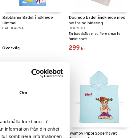
Babblarna Badehåndklæde
Doomoo badehåndklæde med
Himmel
hætte og bidering
BABBLARNA
DOOMOO
En badekåbe med flere smarte
funktioner!
299
Overvåg
kr.
Om
andahålla funktioner för
n information från din enhet
Swimpy Bamse Badeponcho Val
Swimpy Pippi Söderhavet
 tur kombinera informationen