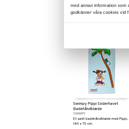
Mumitroldene
LEGO Speed Champions
med annan information som du 
MUMIN
Paw Patrol
LEGO Spidey
En dejlig, blød badekåbe med hætte
godkänner våra cookies vid f
Pedersen & Findus
LEGO Super Heroes
Pippi Langstrømpe
Sonic
329
fra
kr.
PJ MASKS
Pokemon
Skrållan
Spiderman
Super Mario
Swimpy Pippi Söderhavet
Badehåndklæde
SWIMPY
Et sødt badehåndklæde med Pippi,
140 x 70 cm.