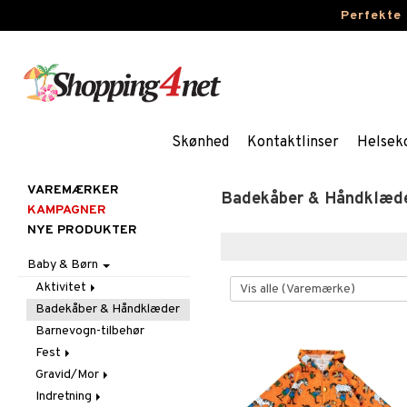
Perfekte
Skønhed
Kontaktlinser
Helsek
VAREMÆRKER
Badekåber & Håndklæd
KAMPAGNER
NYE PRODUKTER
Baby & Børn
Aktivitet
Badekåber & Håndklæder
Babygym
Barnevogn-tilbehør
Bid & Rangler
Fest
Skråstole
Gravid/Mor
Sutteklude
Tilbehør
Indretning
Uroer
Udklædning
Graviditet & amning