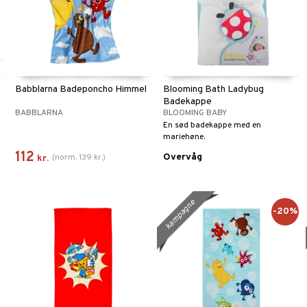
Babblarna Badeponcho Himmel
Blooming Bath Ladybug
Badekappe
BABBLARNA
BLOOMING BABY
En sød badekappe med en
mariehøne.
112
Overvåg
(
norm.
139
kr.
)
kr.
kampagne
-20%