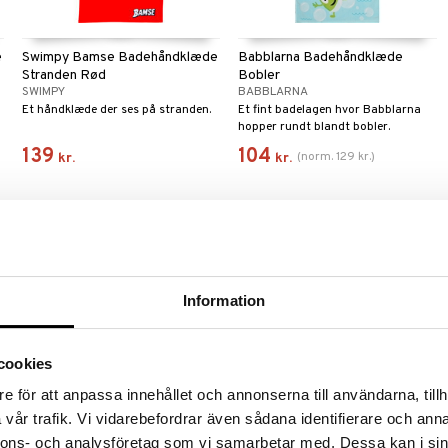
e
Swimpy Bamse Badehåndklæde
Babblarna Badehåndklæde
Stranden Rød
Bobler
SWIMPY
BABBLARNA
Et håndklæde der ses på stranden.
Et fint badelagen hvor Babblarna
hopper rundt blandt bobler.
139
104
(
norm.
129
kr.
)
kr.
kr.
Information
cookies
e för att anpassa innehållet och annonserna till användarna, tillh
Findes i flere varianter
vår trafik. Vi vidarebefordrar även sådana identifierare och anna
Gård Badekåbe Blå
Villekulla Badeponcho
nnons- och analysföretag som vi samarbetar med. Dessa kan i sin