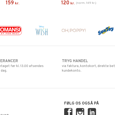
159
120
(
norm.
149
kr.
)
kr.
kr.
VERANCER
TRYG HANDEL
retaget før kl. 13.00 afsendes
via faktura, kontokort, direkte bet
 dag.
kundekonto.
FØLG OS OGSÅ PÅ