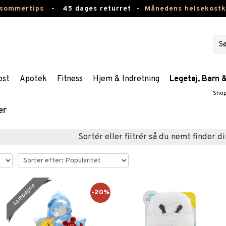
 sommertips
-
45 dages returret -
Månedens helsekost
ost
Apotek
Fitness
Hjem & Indretning
Legetøj, Barn 
Shop
er
Sortér eller filtrér så du nemt finder di
kampagne
-20%