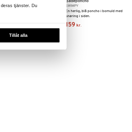
Badeponcho
 deras tjänster. Du
SWIMPY
SWIMPY
Badeponcho fra Swimpy med
En herlig, blå poncho i bomuld med
Bamse-motiv.
snøring i siden.
159
159
kr.
kr.
Tillåt alla