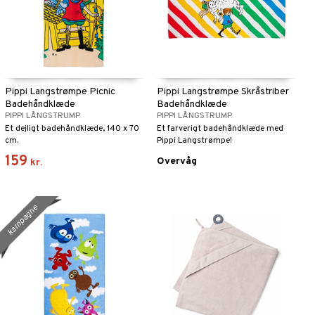
Pippi Langstrømpe Picnic
Pippi Langstrømpe Skråstriber
Badehåndklæde
Badehåndklæde
PIPPI LÅNGSTRUMP
PIPPI LÅNGSTRUMP
Et dejligt badehåndklæde, 140 x 70
Et farverigt badehåndklæde med
cm.
Pippi Langstrømpe!
159
Overvåg
kr.
kampagne