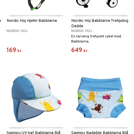
a
Nordic Hoj Hjelm Babblarna
Nordic Hoj Babblarna Trehjuling
Dadda
NORDIC HOJ
NORDIC HOJ
En farverig trehjulet cykel med
Babblarna.
169
649
kr.
kr.
Swimpy UV-hat Babblarna Blå
Swimpy Badeble Babblarna Blå