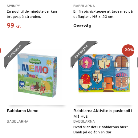
SWIMPY
BABBLARNA
En pool til de mindste der kan
En fin picnic-tæppe at tage med på
bruges på stranden.
udflugten, 145 x 120 cm.
99
Overvåg
kr.
kampagne
kampagne
%
-20%
Babblarna Memo
Babblarna Aktivitets puslespil i
Mit Hus
BABBLARNA
BABBLARNA
Hvad sker der i Babblarnas hus?
Bank på og åbn en dør.