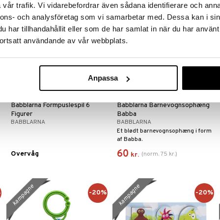
kampagne
kampagne
vår trafik. Vi vidarebefordrar även sådana identifierare och anna
-20%
nnons- och analysföretag som vi samarbetar med. Dessa kan i sin
har tillhandahållit eller som de har samlat in när du har använt
ortsatt användande av vår webbplats.
Anpassa
Babblarna Formpuslespil 6
Babblarna Barnevognsophæng
Figurer
Babba
BABBLARNA
BABBLARNA
Et blødt barnevognsophæng i form
af Babba.
60
Overvåg
(
norm.
75
kr.
)
kr.
kampagne
kampagne
%
-20%
-20%