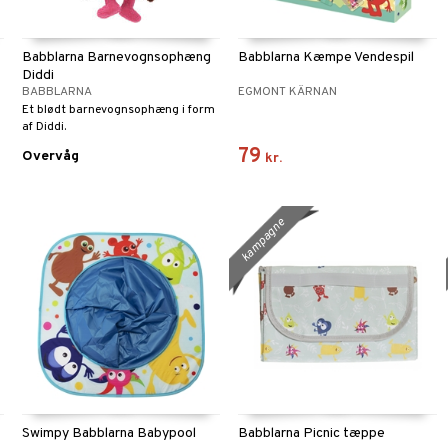
Babblarna Barnevognsophæng
Babblarna Kæmpe Vendespil
Diddi
BABBLARNA
EGMONT KÄRNAN
Et blødt barnevognsophæng i form
af Diddi.
79
Overvåg
kr.
kampagne
Swimpy Babblarna Babypool
Babblarna Picnic tæppe