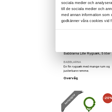
kampagne
sociala medier och analysera 
till de sociala medier och a
med annan information som du 
godkänner våra cookies vid f
Babblarna Lille Rygsæk, 5 liter
BABBLARNA
En fin rygsæk med mange rum og
justerbare remme.
Overvåg
kampagne
-20