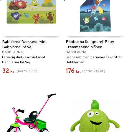
Babblarna Dækkeserviet
Babblarna Sengesæt Baby
Babblarna På Vej
Tremmeseng Månen
BABBLARNA
BABBLARNA
Farverig dækkeserviet med
Sengesæt med børnenes favoritter
Babblarna På Vej.
Babblarna!
32
176
(
norm.
39
kr.
)
(
norm.
219
kr.
)
kr.
kr.