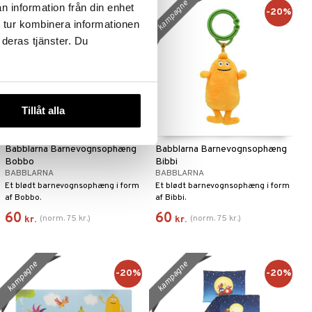
kampagne
kampagne
n information från din enhet
-20%
-20%
 tur kombinera informationen
 deras tjänster. Du
Tillåt alla
Babblarna Barnevognsophæng
Babblarna Barnevognsophæng
Bobbo
Bibbi
BABBLARNA
BABBLARNA
Et blødt barnevognsophæng i form
Et blødt barnevognsophæng i form
af Bobbo.
af Bibbi.
60
60
(
norm.
75
kr.
)
(
norm.
75
kr.
)
kr.
kr.
kampagne
kampagne
-20%
-20%