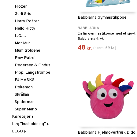
Frozen
Gurli Gris
Babblarna Gymnastikpose
Harry Potter
BABBLARNA
Hello Kitty
En fin gymnastikpose med et sjovt
L.O.L.
Babblarna-tryk.
Mor Muh
48
(
norm.
59
kr.
)
kr.
Mumitroldene
Paw Patrol
Pedersen & Findus
Pippi Langstrømpe
PJ MASKS
Pokemon
Skrållan
Spiderman
Super Mario
Køretøjer
Leg "husholdning"
Arbejdskøretøjer
LEGO
Biler
Køkken &
Babblarna Hjelmovertræk Diddi
Køkkenredskaber