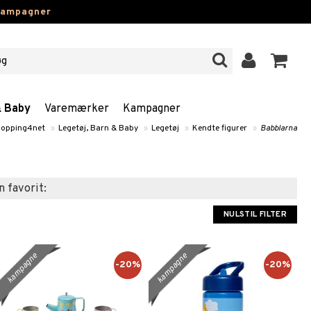
kampagner
& Baby
Varemærker
Kampagner
opping4net
»
Legetøj, Barn & Baby
»
Legetøj
»
Kendte figurer
»
Babblarna
n favorit:
NULSTIL FILTER
kampagne
kampagne
-20%
-20%