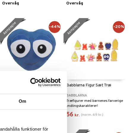
Overvåg
Overvåg
kampagne
kampagne
-44%
-20%
Babblarna Krammepude Doddo
Babblarna Figur Sæt Træ
BABBLARNA
BABBLARNA
Om
En vidunderligt krammevenlig
Træfigurer med børnenes farverige
Doddo.
yndlingskarakterer!
56
56
(
norm.
69
kr.
)
(
norm.
69
kr.
)
kr.
kr.
andahålla funktioner för