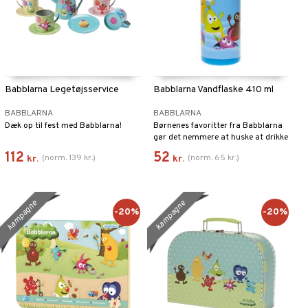
Babblarna Legetøjsservice
Babblarna Vandflaske 410 ml
BABBLARNA
BABBLARNA
Dæk op til fest med Babblarna!
Børnenes favoritter fra Babblarna
gør det nemmere at huske at drikke
vand.
112
52
(
norm.
139
kr.
)
(
norm.
65
kr.
)
kr.
kr.
kampagne
kampagne
-20%
-20%