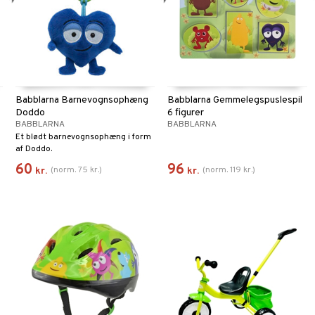
Babblarna Barnevognsophæng
Babblarna Gemmelegspuslespil
Doddo
6 figurer
BABBLARNA
BABBLARNA
Et blødt barnevognsophæng i form
af Doddo.
60
96
(
norm.
75
kr.
)
(
norm.
119
kr.
)
kr.
kr.