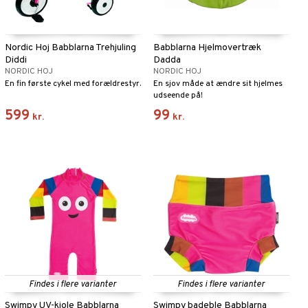
Nordic Hoj Babblarna Trehjuling
Babblarna Hjelmovertræk
Diddi
Dadda
NORDIC HOJ
NORDIC HOJ
En fin første cykel med forældrestyr.
En sjov måde at ændre sit hjelmes
udseende på!
599
99
kr.
kr.
Findes i flere varianter
Findes i flere varianter
Swimpy UV-kjole Babblarna
Swimpy badeble Babblarna