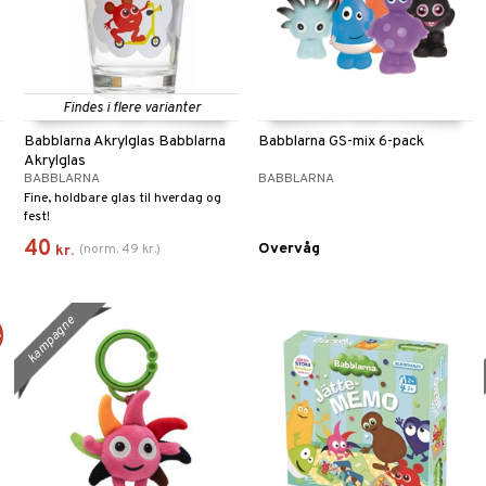
Findes i flere varianter
Babblarna Akrylglas Babblarna
Babblarna GS-mix 6-pack
Akrylglas
BABBLARNA
BABBLARNA
Fine, holdbare glas til hverdag og
fest!
40
Overvåg
(
norm.
49
kr.
)
kr.
kampagne
%