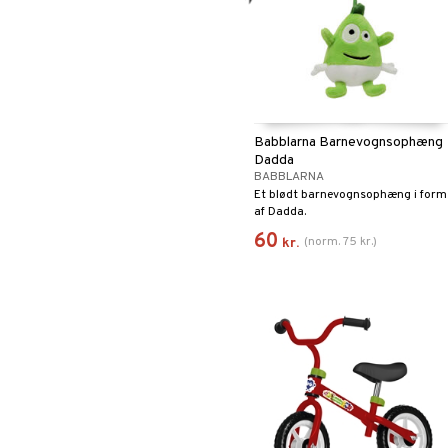
Babblarna Barnevognsophæng
Dadda
BABBLARNA
Et blødt barnevognsophæng i form
af Dadda.
60
(
norm.
75
kr.
)
kr.