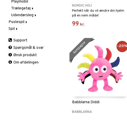
Playmobil
Brandbiler
Botanicals
NORDIC HOJ
Rengøring
Trælegetøj
Politi
Fortnite
Perfekt når du vil ændre din hjelm
Udendørsleg
Racerbaner
LEGO Bluey
Brio
på en nem måde!
Puslespil
Tog
LEGO City
Jabadabado
Strandleg
99
kr.
Spil
1000 brikker
LEGO Classic
Micki
Udendørsleg
1500 brikker
Børnespil
LEGO Creator
Udendørsspil
Support
200-500 brikker
Brætspil
LEGO Disney
kampagne
-20
Spørgsmål & svar
3D-Puslespil
Lommespil
LEGO Disney Princess
Ønsk produkt
Børnepuslespil
LEGO DUPLO
Om afdelingen
Puslespilstilbehør
LEGO Friends
LEGO Minecraft
LEGO Ninjago
LEGO Speed Champions
LEGO Spidey
LEGO Super Heroes
Babblarna Diddi
Sonic
BABBLARNA