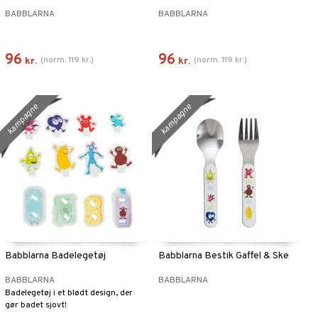
BABBLARNA
BABBLARNA
96
96
(
norm.
119
kr.
)
(
norm.
119
kr.
)
kr.
kr.
kampagne
kampagne
Babblarna Badelegetøj
Babblarna Bestik Gaffel & Ske
BABBLARNA
BABBLARNA
Badelegetøj i et blødt design, der
gør badet sjovt!