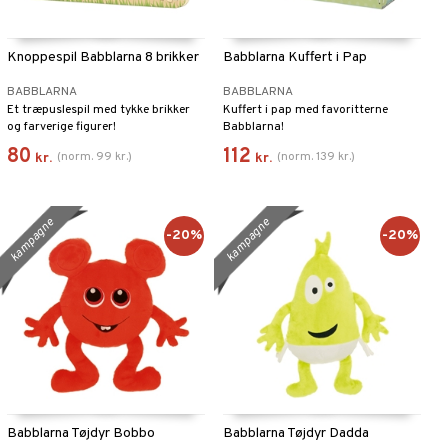
Knoppespil Babblarna 8 brikker
Babblarna Kuffert i Pap
BABBLARNA
BABBLARNA
Et træpuslespil med tykke brikker
Kuffert i pap med favoritterne
og farverige figurer!
Babblarna!
80
112
(
norm.
99
kr.
)
(
norm.
139
kr.
)
kr.
kr.
kampagne
kampagne
-20%
-20%
Babblarna Tøjdyr Bobbo
Babblarna Tøjdyr Dadda