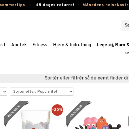
 sommertips
-
45 dages returret -
Månedens helsekost
ost
Apotek
Fitness
Hjem & Indretning
Legetøj, Barn 
Sh
Sortér eller filtrér så du nemt finder di
kampagne
kampagne
-20%