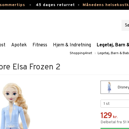
 sommertips
-
45 dages returret -
Månedens helsekost
ost
Apotek
Fitness
Hjem & Indretning
Legetøj, Barn 
Shopping4net
»
Legetøj, Barn & Ba
ore Elsa Frozen 2
Disney
129
kr.
Delbetal fra 51