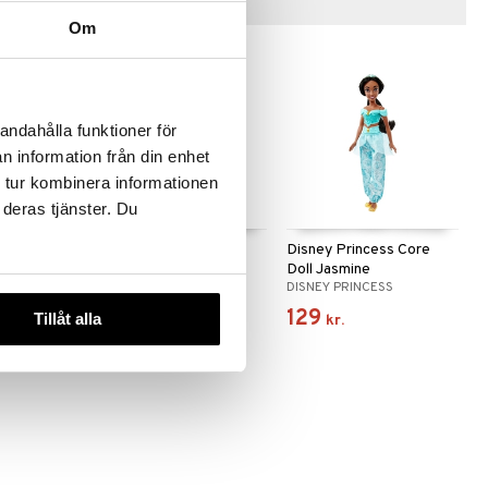
Tips til dig
Om
andahålla funktioner för
n information från din enhet
 tur kombinera informationen
 deras tjänster. Du
ss Core
Disney Princess Core
Disney Princess Core
Doll Belle
Doll Jasmine
SS
DISNEY PRINCESS
DISNEY PRINCESS
119
129
Tillåt alla
kr.
kr.