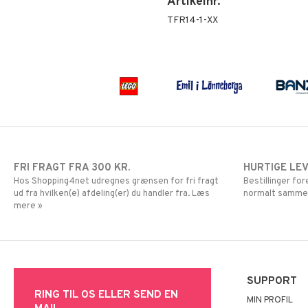
Artikelnr.
Mor Muh
LEGO Ninjago
Mumitroldene
LEGO Speed Champions
TFR14-1-XX
Paw Patrol
LEGO Spidey
Pedersen & Findus
LEGO Super Heroes
Pippi Langstrømpe
Sonic
PJ MASKS
Pokemon
Skrållan
Spiderman
Super Mario
FRI FRAGT FRA 300 KR.
HURTIGE LE
Hos Shopping4net udregnes grænsen for fri fragt
Bestillinger fo
ud fra hvilken(e) afdeling(er) du handler fra. Læs
normalt samme
mere »
SUPPORT
RING TIL OS ELLER SEND EN
MIN PROFIL