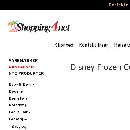
Perfekte
Skønhed
Kontaktlinser
Helsek
VAREMÆRKER
Disney Frozen C
KAMPAGNER
NYE PRODUKTER
Baby & Børn
Bøger
Aktivitet
Børnetøj
Badekåber & Håndklæder
Dagbøger
Babygym
Kreativt
Barnevogn-tilbehør
Kreative bøger
Accessories
Bid & Rangler
Leg & Lær
Fest
Malebøger
Badetøj & UV-tøj
Klistermærker
Skråstole
Kasketter & Solhatte
Legetøj
Gravid/Mor
Kjoler
Kreativt materiale
Eksperimenter
Sutteklude
Tilbehør
Indretning
Nattøj
Kreativt Sæt
Indlæringsspil
Uroer
Udklædning
Graviditet & amning
Babyleg