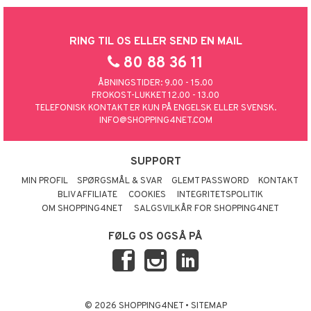
RING TIL OS ELLER SEND EN MAIL
80 88 36 11
ÅBNINGSTIDER: 9.00 - 15.00
FROKOST-LUKKET 12.00 - 13.00
TELEFONISK KONTAKT ER KUN PÅ ENGELSK ELLER SVENSK.
INFO@SHOPPING4NET.COM
SUPPORT
MIN PROFIL
SPØRGSMÅL & SVAR
GLEMT PASSWORD
KONTAKT
BLIV AFFILIATE
COOKIES
INTEGRITETSPOLITIK
OM SHOPPING4NET
SALGSVILKÅR FOR SHOPPING4NET
FØLG OS OGSÅ PÅ
© 2026 SHOPPING4NET
•
SITEMAP