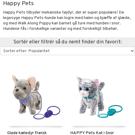
Happy Pets
oration
vogne
eværelset
atshirts
sker
gisk legetøj
øjdyr
ikker
il
t
Happy Pets tilbyder mekaniske tøjdyr, der er super populære! De
mper
etøjer
ndklæder
hirts
ele
teriale
i & Klodser
0 brikker
il
legesyge Happy Pets-hunde kan logre med halen og bjæffe af glæde,
mål & svar
og med Walk Along Puppy kan barnet gå ture med hunden i snor.
evaring
kkelegetøj
pleje
ilen
gings
O Builder
hed
øj & strømper
 Mal
huse
espil
pil
Hundene fås i forskellige varianter og med forskelligt tilbehør.
rodukt
getøj
ter & Tilbehør
aply
omag
ndby
slespil
Sortér eller filtrér så du nemt finder din favorit:
elingen
pper
ker
dser
dby Stockholm
ne madservice
ionfigurer
ør
ilstilbehør
gformers
itroldene
gesmækker
y Born
te & Huer
ndegård
yret
ktøj
pi Hoppetossa
kasser & Madopbevaring
bie
igt
urer
este & Gyngedyr
i Villa Villekulla
teflasker & Tilbehør
comelon
nge
 Real
lendere
dflasker & Tilbehør
ney Prinsesser
ykker
tlest Pet Shop
figurer
ketilbehør
briller
leich - Fortidsdyr
blarna
jer
by's Dollhouse
 håret
leich - Heste
mse
ejdskøretøjer
usholdning"
py Friends
leich - Wild Life
tman
er
ken & Køkkenredskaber
.L.
Glade kæledyr Fransk
HAPPY Pets Kat i Snor
libompa
ndbiler
gøring
anicals
bil