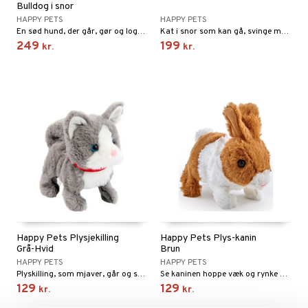
Bulldog i snor
gtoys
ler
iti
HAPPY PETS
HAPPY PETS
tnite
etøj
En sød hund, der går, gør og logrer med halen.
Kat i snor som kan gå, svinge med halen og miave.
ens Barn
s
erbaner
GO Bluey
249
199
o
rsleg
kr.
kr.
ållan
ney
g
O City
badabado
andleg
ffi Love
neys Prinsesser
O Classic
ki
ndørsleg
l
O Creator
ndørsspil
zen
GO Disney
li Gris
O Disney Princess
ry Potter
GO DUPLO
lo Kitty
O Friends
.L.
O Minecraft
Happy Pets Plysjekilling
Happy Pets Plys-kanin
Grå-Hvid
Brun
r Muh
GO Ninjago
HAPPY PETS
HAPPY PETS
Plyskilling, som mjaver, går og svinger med halen.
Se kaninen hoppe væk og rynke på næsen.
itroldene
GO Speed Champions
129
129
kr.
kr.
 Patrol
GO Spidey