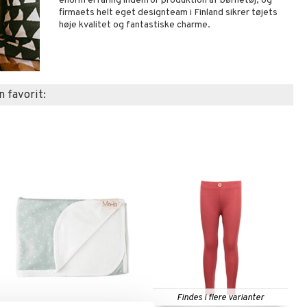
enorm erfaring indenfor produktion af børnetøj, og
firmaets helt eget designteam i Finland sikrer tøjets
høje kvalitet og fantastiske charme.
n favorit:
Findes i flere varianter