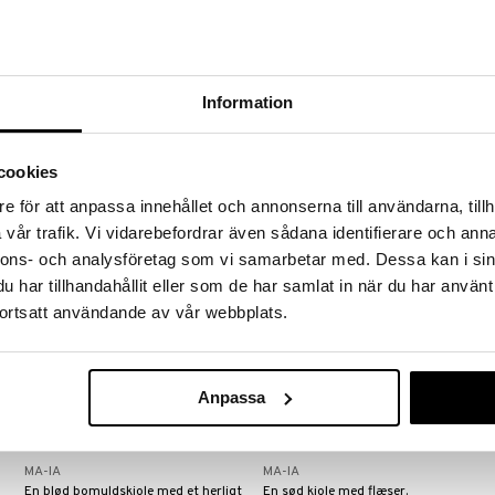
Kide Collegebluse Naturhvid
Ma-ia Tæppe Orvokki Lyserød
MA-IA
MA-IA
En smuk, blød bluse med en
Et superblødt tæppe med et herligt
broderet løve.
lyserødt mønster der måler 75 x
Information
100 cm.
99
199
(
norm.
149
kr.
)
kr.
kr.
cookies
e för att anpassa innehållet och annonserna till användarna, tillh
vår trafik. Vi vidarebefordrar även sådana identifierare och anna
nnons- och analysföretag som vi samarbetar med. Dessa kan i sin
har tillhandahållit eller som de har samlat in när du har använt
ortsatt användande av vår webbplats.
Anpassa
Findes i flere varianter
Findes i flere varianter
Pupu Kjole m. Lommer Pæon
Sabina Kjole Pæon
MA-IA
MA-IA
En blød bomuldskjole med et herligt
En sød kjole med flæser.