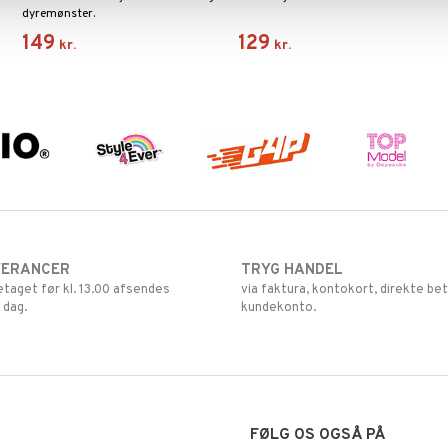
dyremønster.
149
129
kr.
kr.
VERANCER
TRYG HANDEL
retaget før kl. 13.00 afsendes
via faktura, kontokort, direkte bet
 dag.
kundekonto.
FØLG OS OGSÅ PÅ