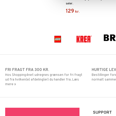
seler.
129
kr.
FRI FRAGT FRA 300 KR.
HURTIGE LE
Hos Shopping4net udregnes grænsen for fri fragt
Bestillinger fo
ud fra hvilken(e) afdeling(er) du handler fra. Læs
normalt samme
mere »
SUPPORT