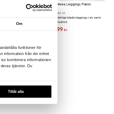
Ma-ia Tæppe Pilkku Grøn
Meea Leggings Pæon
MA-IA
MA-IA
Blødt tæppe med en herligt
Herlige bløde leggings i en varm
mønster der måler 75 x 100 cm.
nuance.
Om
199
99
kr.
kr.
andahålla funktioner för
n information från din enhet
 tur kombinera informationen
 deras tjänster. Du
Tillåt alla