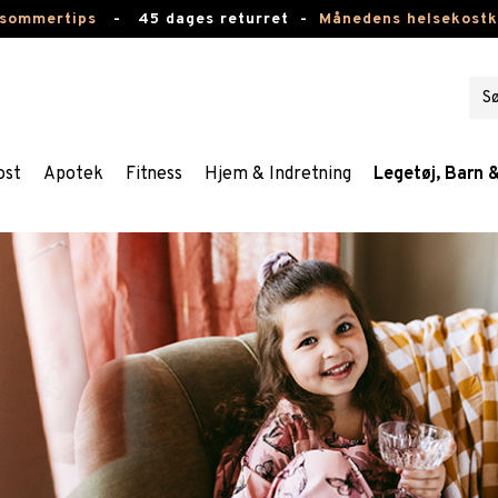
 sommertips
-
45 dages returret -
Månedens helsekost
ost
Apotek
Fitness
Hjem & Indretning
Legetøj, Barn 