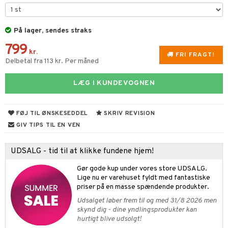
gtoys
ens Barn
På lager, sendes straks
799
ållan
kr.
FRI FRAGT!
Delbetal fra 113 kr. Per måned
ffi Love
LÆG I KUNDEVOGNEN
ndegård
yret
FØJ TIL ØNSKESEDDEL
SKRIV REVISION
urer
este & Gyngedyr
GIV TIPS TIL EN VEN
 Real
lendere
UDSALG - tid til at klikke fundene hjem!
tlest Pet Shop
figurer
Gør gode kup under vores store UDSALG.
leich - Fortidsdyr
blarna
jer
Lige nu er varehuset fyldt med fantastiske
priser på en masse spændende produkter.
leich - Heste
mse
ejdskøretøjer
usholdning"
Udsalget løber frem til og med 31/8 2026 men
leich - Wild Life
tman
er
ken & Køkkenredskaber
skynd dig - dine yndlingsprodukter kan
hurtigt blive udsolgt!
libompa
ndbiler
gøring
anicals
bil