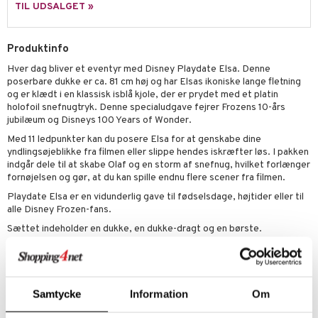
TIL UDSALGET »
ler
iti
tnite
etøj
s
erbaner
GO Bluey
o
rsleg
Produktinfo
ney
g
O City
Hver dag bliver et eventyr med Disney Playdate Elsa. Denne
badabado
andleg
poserbare dukke er ca. 81 cm høj og har Elsas ikoniske lange fletning
neys Prinsesser
O Classic
ki
og er klædt i en klassisk isblå kjole, der er prydet med et platin
ndørsleg
ikker
holofoil snefnugtryk. Denne specialudgave fejrer Frozens 10-års
l
O Creator
ndørsspil
jubilæum og Disneys 100 Years of Wonder.
ikker
il
t
Med 11 ledpunkter kan du posere Elsa for at genskabe dine
zen
GO Disney
0 brikker
il
yndlingsøjeblikke fra filmen eller slippe hendes iskræfter løs. I pakken
mål & svar
li Gris
indgår dele til at skabe Olaf og en storm af snefnug, hvilket forlænger
O Disney Princess
espil
pil
fornøjelsen og gør, at du kan spille endnu flere scener fra filmen.
rodukt
ry Potter
GO DUPLO
slespil
Playdate Elsa er en vidunderlig gave til fødselsdage, højtider eller til
elingen
alle Disney Frozen-fans.
lo Kitty
O Friends
ilstilbehør
Sættet indeholder en dukke, en dukke-dragt og en børste.
.L.
O Minecraft
Øvrigt
r Muh
GO Ninjago
3 år+
itroldene
GO Speed Champions
Samtycke
Information
Om
 Patrol
GO Spidey