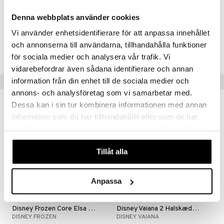
ersen & Findus
O Super Heroes
Denna webbplats använder cookies
pi Langstrømpe
ic
Vi använder enhetsidentifierare för att anpassa innehållet
Artikelnr.
och annonserna till användarna, tillhandahålla funktioner
 MASKS
TDP34-1-XX
för sociala medier och analysera vår trafik. Vi
kemon
vidarebefordrar även sådana identifierare och annan
ållan
information från din enhet till de sociala medier och
Populære produkter
annons- och analysföretag som vi samarbetar med.
derman
Dessa kan i sin tur kombinera informationen med annan
er Mario
information som du har tillhandahållit eller som de har
samlat in när du har använt deras tjänster. Du godkänner
våra cookies vid fortsatt användande av vår webbplats.
Tillåt alla
Anpassa
Disney Frozen Core Elsa Frozen 2
Disney Vaiana 2 Halskæde Vaianas Søstjerne
DISNEY FROZEN
DISNEY VAIANA