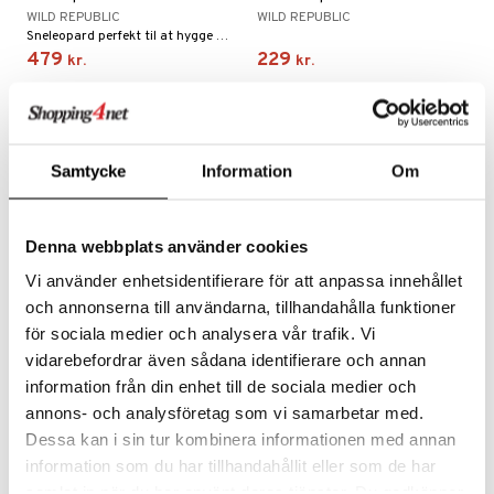
WILD REPUBLIC
WILD REPUBLIC
Sneleopard perfekt til at hygge med!
479
229
kr.
kr.
Samtycke
Information
Om
Denna webbplats använder cookies
Vi använder enhetsidentifierare för att anpassa innehållet
och annonserna till användarna, tillhandahålla funktioner
för sociala medier och analysera vår trafik. Vi
vidarebefordrar även sådana identifierare och annan
Wild Republic Ecokins
Wild Republic Foil
Kapivar 30 cm
Rattlesnake 137 cm
information från din enhet till de sociala medier och
WILD REPUBLIC
WILD REPUBLIC
annons- och analysföretag som vi samarbetar med.
En realistisk kapybara at hygge med!
En glitrende fantasislange du kan lege med og kramme på!
Dessa kan i sin tur kombinera informationen med annan
149
119
kr.
kr.
information som du har tillhandahållit eller som de har
samlat in när du har använt deras tjänster. Du godkänner