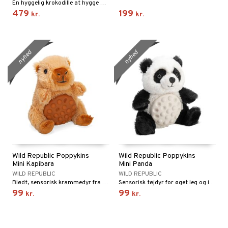
En hyggelig krokodille at hygge med!
479
199
kr.
kr.
nyhed
nyhed
Wild Republic Poppykins
Wild Republic Poppykins
Mini Kapibara
Mini Panda
WILD REPUBLIC
WILD REPUBLIC
Blødt, sensorisk krammedyr fra Wild Republic.
Sensorisk tøjdyr for øget leg og interaktion!
99
99
kr.
kr.