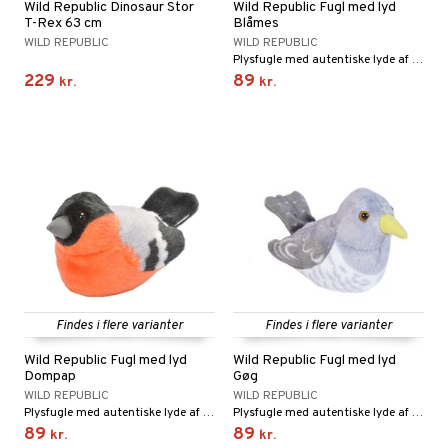
Wild Republic Dinosaur Stor
Wild Republic Fugl med lyd
gtoys
T-Rex 63 cm
Blåmes
ler
iti
tnite
etøj
WILD REPUBLIC
WILD REPUBLIC
ens Barn
Plysfugle med autentiske lyde af arten!
s
erbaner
GO Bluey
o
rsleg
229
89
kr.
kr.
ållan
ney
g
O City
badabado
andleg
ffi Love
neys Prinsesser
O Classic
ki
ndørsleg
l
O Creator
ndørsspil
zen
GO Disney
li Gris
O Disney Princess
ry Potter
GO DUPLO
lo Kitty
O Friends
Findes i flere varianter
Findes i flere varianter
.L.
O Minecraft
Wild Republic Fugl med lyd
Wild Republic Fugl med lyd
r Muh
GO Ninjago
Dompap
Gøg
WILD REPUBLIC
WILD REPUBLIC
itroldene
GO Speed Champions
Plysfugle med autentiske lyde af arten!
Plysfugle med autentiske lyde af arten!
89
89
kr.
kr.
 Patrol
GO Spidey