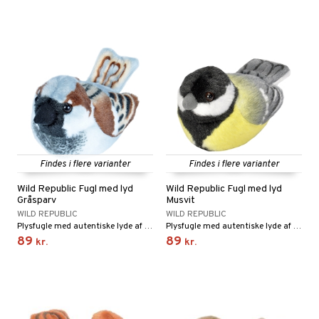
ersen & Findus
O Super Heroes
pi Langstrømpe
ic
 MASKS
kemon
ållan
derman
er Mario
Findes i flere varianter
Findes i flere varianter
Wild Republic Fugl med lyd
Wild Republic Fugl med lyd
Gråsparv
Musvit
WILD REPUBLIC
WILD REPUBLIC
Plysfugle med autentiske lyde af arten!
Plysfugle med autentiske lyde af arten!
89
89
kr.
kr.