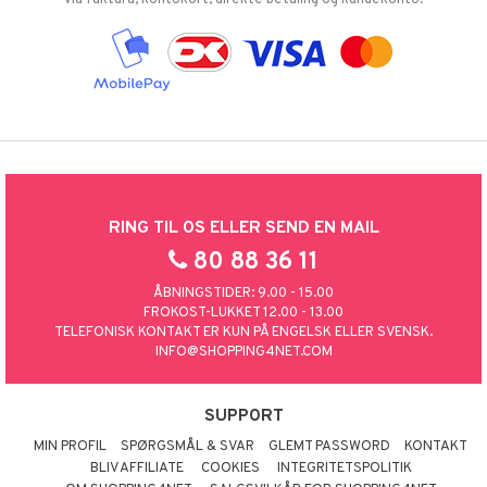
via faktura, kontokort, direkte betaling og kundekonto.
RING TIL OS ELLER SEND EN MAIL
80 88 36 11
ÅBNINGSTIDER: 9.00 - 15.00
FROKOST-LUKKET 12.00 - 13.00
TELEFONISK KONTAKT ER KUN PÅ ENGELSK ELLER SVENSK.
INFO@SHOPPING4NET.COM
SUPPORT
MIN PROFIL
SPØRGSMÅL & SVAR
GLEMT PASSWORD
KONTAKT
BLIV AFFILIATE
COOKIES
INTEGRITETSPOLITIK