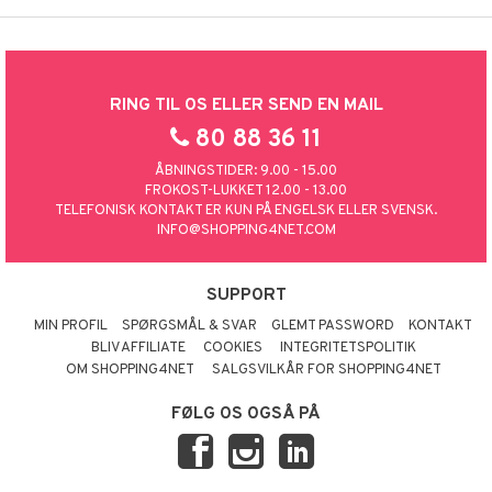
RING TIL OS ELLER SEND EN MAIL
80 88 36 11
ÅBNINGSTIDER: 9.00 - 15.00
FROKOST-LUKKET 12.00 - 13.00
TELEFONISK KONTAKT ER KUN PÅ ENGELSK ELLER SVENSK.
INFO@SHOPPING4NET.COM
SUPPORT
MIN PROFIL
SPØRGSMÅL & SVAR
GLEMT PASSWORD
KONTAKT
BLIV AFFILIATE
COOKIES
INTEGRITETSPOLITIK
OM SHOPPING4NET
SALGSVILKÅR FOR SHOPPING4NET
FØLG OS OGSÅ PÅ