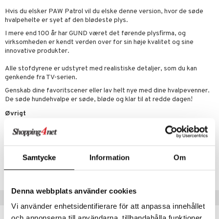
Hvis du elsker PAW Patrol vil du elske denne version, hvor de søde
gtoys
ler
iti
tnite
etøj
hvalpehelte er syet af den blødeste plys.
ens Barn
s
erbaner
GO Bluey
o
rsleg
I mere end 100 år har GUND været det førende plysfirma, og
virksomheden er kendt verden over for sin høje kvalitet og sine
ållan
ney
g
O City
badabado
andleg
innovative produkter.
ffi Love
neys Prinsesser
O Classic
ki
ndørsleg
ikker
Alle stofdyrene er udstyret med realistiske detaljer, som du kan
genkende fra TV-serien.
l
O Creator
ndørsspil
ikker
il
Genskab dine favoritscener eller lav helt nye med dine hvalpevenner.
t
zen
GO Disney
De søde hundehvalpe er søde, bløde og klar til at redde dagen!
0 brikker
il
mål & svar
Øvrigt
li Gris
O Disney Princess
espil
pil
rodukt
+3 år
ry Potter
GO DUPLO
slespil
elingen
lo Kitty
O Friends
Artikelnr.
ilstilbehør
Samtycke
Information
Om
.L.
O Minecraft
TPW17-1-XX
r Muh
GO Ninjago
Denna webbplats använder cookies
Tips til dig
itroldene
GO Speed Champions
Vi använder enhetsidentifierare för att anpassa innehållet
 Patrol
GO Spidey
och annonserna till användarna, tillhandahålla funktioner