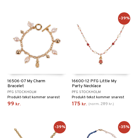
-39%
16506-07 My Charm
16600-12 PFG Little My
Bracelet
Party Necklace
PFG STOCKHOLM
PFG STOCKHOLM
Produkt-tekst kommer snarest
Produkt-tekst kommer snarest
99
175
289
kr.
kr.
(
norm.
kr.
)
-39%
-35%