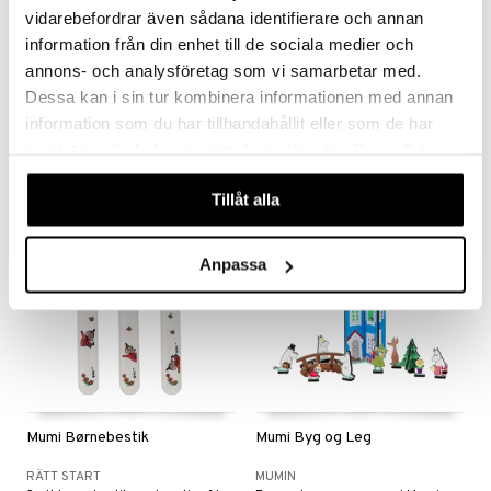
vidarebefordrar även sådana identifierare och annan
information från din enhet till de sociala medier och
Mumi Blød Bold 11 cm
Mumi Bogstavsleg
annons- och analysföretag som vi samarbetar med.
MUMIN
MUMIN
Dessa kan i sin tur kombinera informationen med annan
Sjov leg som opmuntrer til indlæring om bogstaver og alfabetet.
information som du har tillhandahållit eller som de har
59
119
159
kr.
kr.
(
norm.
kr.
)
samlat in när du har använt deras tjänster. Du godkänner
våra cookies vid fortsatt användande av vår webbplats.
Tillåt alla
-23%
Anpassa
Mumi Børnebestik
Mumi Byg og Leg
RÄTT START
MUMIN