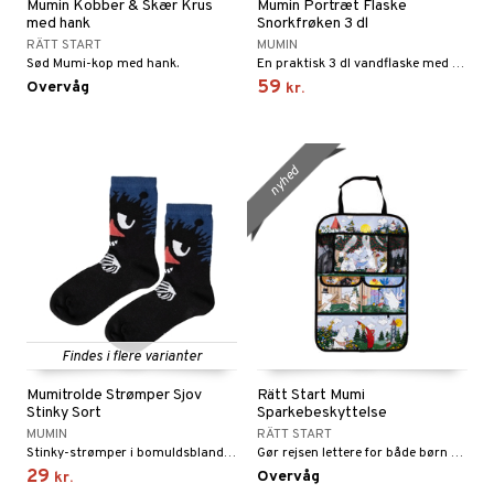
Mumin Kobber & Skær Krus
Mumin Portræt Flaske
med hank
Snorkfrøken 3 dl
RÄTT START
MUMIN
Sød Mumi-kop med hank.
En praktisk 3 dl vandflaske med fint Snorkfrøken-tryk.
59
Overvåg
kr.
nyhed
Findes i flere varianter
Mumitrolde Strømper Sjov
Rätt Start Mumi
Stinky Sort
Sparkebeskyttelse
MUMIN
RÄTT START
Stinky-strømper i bomuldsblanding.
Gør rejsen lettere for både børn og forældre.
29
Overvåg
kr.