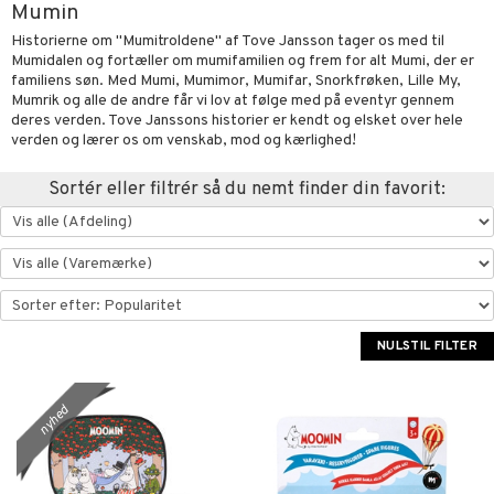
Mumin
oration
vogne
eværelset
atshirts
sker
gisk legetøj
øjdyr
ikker
il
Historierne om "Mumitroldene" af Tove Jansson tager os med til
t
Mumidalen og fortæller om mumifamilien og frem for alt Mumi, der er
mper
etøjer
ndklæder
hirts
ele
teriale
i & Klodser
0 brikker
il
familiens søn. Med Mumi, Mumimor, Mumifar, Snorkfrøken, Lille My,
mål & svar
evaring
kkelegetøj
Mumrik og alle de andre får vi lov at følge med på eventyr gennem
pleje
ilen
gings
O Builder
hed
øj & strømper
 Mal
huse
espil
pil
deres verden. Tove Janssons historier er kendt og elsket over hele
rodukt
getøj
ter & Tilbehør
verden og lærer os om venskab, mod og kærlighed!
aply
omag
ndby
slespil
elingen
pper
ker
dser
dby Stockholm
ne madservice
ionfigurer
ør
ilstilbehør
Sortér eller filtrér så du nemt finder din favorit:
gformers
itroldene
gesmækker
y Born
te & Huer
ndegård
yret
ktøj
pi Hoppetossa
kasser & Madopbevaring
bie
igt
urer
este & Gyngedyr
i Villa Villekulla
teflasker & Tilbehør
comelon
nge
 Real
lendere
dflasker & Tilbehør
ney Prinsesser
ykker
tlest Pet Shop
figurer
NULSTIL FILTER
ketilbehør
briller
leich - Fortidsdyr
blarna
jer
by's Dollhouse
 håret
leich - Heste
nyhed
mse
ejdskøretøjer
usholdning"
py Friends
leich - Wild Life
tman
er
ken & Køkkenredskaber
.L.
libompa
ndbiler
gøring
anicals
bil