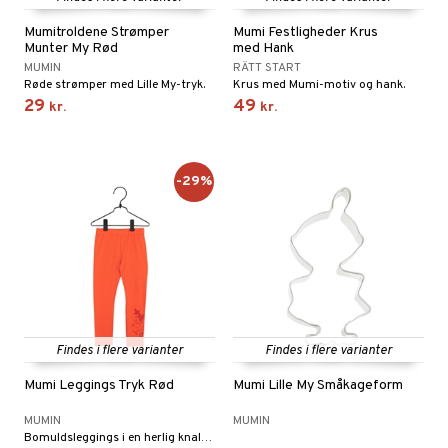
ersen & Findus
O Super Heroes
Mumitroldene Strømper
Mumi Festligheder Krus
Munter My Rød
med Hank
pi Langstrømpe
ic
MUMIN
RÄTT START
Røde strømper med Lille My-tryk.
Krus med Mumi-motiv og hank.
 MASKS
29
49
kr.
kr.
kemon
ållan
-29%
derman
er Mario
Findes i flere varianter
Findes i flere varianter
Mumi Leggings Tryk Rød
Mumi Lille My Småkageform
MUMIN
MUMIN
Bomuldsleggings i en herlig knaldrød farve!