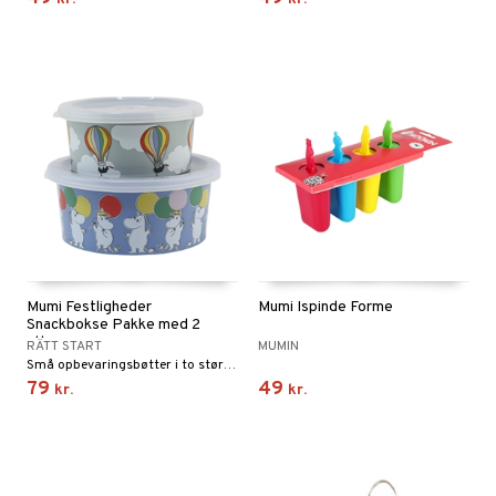
Mumi Festligheder
Mumi Ispinde Forme
Snackbokse Pakke med 2
stk.
RÄTT START
MUMIN
Små opbevaringsbøtter i to størrelser.
79
49
kr.
kr.