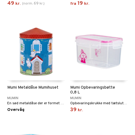
49
19
69
kr.
(
norm.
kr.
)
fra
kr.
Mumi Metaldåse Mumihuset
Mumi Opbevaringsbøtte
0,8 L
MUMIN
MUMIN
En sød metaldåse der er formet som Mumihuset.
Opbevaringskrukke med tætsluttende låg.
39
Overvåg
kr.