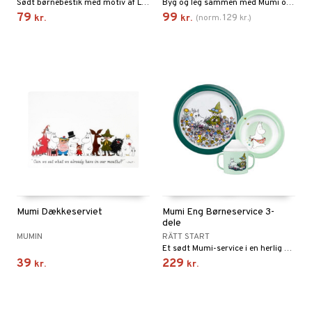
Sødt børnebestik med motiv af Lille My.
Byg og leg sammen med Mumi og hans familie!
79
99
129
kr.
kr.
(
norm.
kr.
)
Mumi Dækkeserviet
Mumi Eng Børneservice 3-
dele
MUMIN
RÄTT START
Et sødt Mumi-service i en herlig grøn nuance.
39
229
kr.
kr.