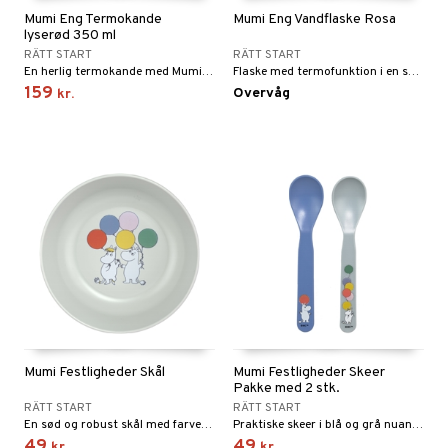
Mumi Eng Termokande
Mumi Eng Vandflaske Rosa
lyserød 350 ml
RÄTT START
RÄTT START
En herlig termokande med Mumitroldene.
Flaske med termofunktion i en skøn lyserød farve.
159
Overvåg
kr.
Mumi Festligheder Skål
Mumi Festligheder Skeer
Pakke med 2 stk.
RÄTT START
RÄTT START
En sød og robust skål med farverige balloner.
Praktiske skeer i blå og grå nuancer med Mumi-motiv.
49
49
kr.
kr.