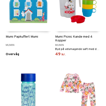
Mumi Papkuffert Mumi
Mumi Picnic Kande med 4
Kopper
MUMIN
MUMIN
Byd på velsmagende saft med den fine kande og de flotte kopper.
49
Overvåg
kr.