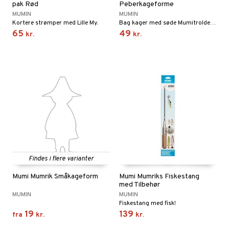
pak Rød
Peberkageforme
MUMIN
MUMIN
Kortere strømper med Lille My.
Bag kager med søde Mumitrolde-figurer!
65
49
kr.
kr.
Findes i flere varianter
Mumi Mumrik Småkageform
Mumi Mumriks Fiskestang
med Tilbehør
MUMIN
MUMIN
Fiskestang med fisk!
19
139
fra
kr.
kr.