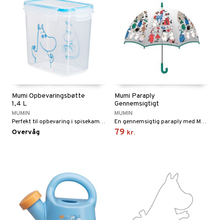
Mumi Opbevaringsbøtte
Mumi Paraply
1,4 L
Gennemsigtigt
MUMIN
MUMIN
Perfekt til opbevaring i spisekammeret eller køleskabet.
En gennemsigtig paraply med Mumi-karakterer.
79
Overvåg
kr.