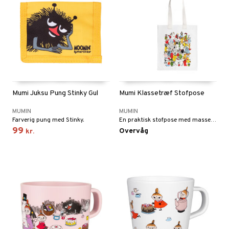
Mumi Juksu Pung Stinky Gul
Mumi Klassetræf Stofpose
MUMIN
MUMIN
Farverig pung med Stinky.
En praktisk stofpose med masser af Mumitroldene-karakterer.
99
Overvåg
kr.