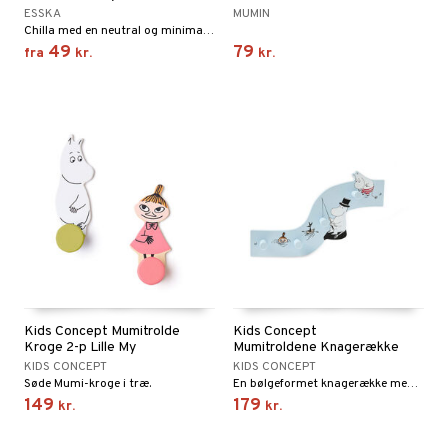
ESSKA
MUMIN
Chilla med en neutral og minimalistisk form.
49
79
fra
kr.
kr.
Kids Concept Mumitrolde
Kids Concept
Kroge 2-p Lille My
Mumitroldene Knagerække
KIDS CONCEPT
KIDS CONCEPT
Søde Mumi-kroge i træ.
En bølgeformet knagerække med Mumi!
149
179
kr.
kr.