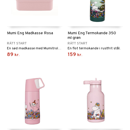
Mumi Eng Madkasse Rosa
Mumi Eng Termokande 350
ml grøn
RÄTT START
RÄTT START
En sød madkasse med Mumitroldene.
En flot termokande i rustfrit stål.
89
159
kr.
kr.