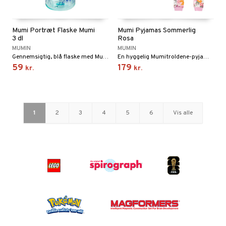
Mumi Portræt Flaske Mumi
Mumi Pyjamas Sommerlig
3 dl
Rosa
MUMIN
MUMIN
Gennemsigtig, blå flaske med Mumi.
En hyggelig Mumitroldene-pyjamas i to dele.
59
179
kr.
kr.
1
2
3
4
5
6
Vis alle