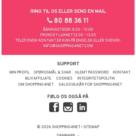
RING TIL OS ELLER SEND EN MAIL
80 88 36 11
ÅBNINGSTIDER: 9.00 - 15.00
FROKOST-LUKKET 12.00 - 13.00
TELEFONISK KONTAKT ER KUN PÅ ENGELSK ELLER SVENSK.
INFO@SHOPPING4NET.COM
SUPPORT
MIN PROFIL
SPØRGSMÅL & SVAR
GLEMT PASSWORD
KONTAKT
BLIV AFFILIATE
COOKIES
INTEGRITETSPOLITIK
OM SHOPPING4NET
SALGSVILKÅR FOR SHOPPING4NET
FØLG OS OGSÅ PÅ
© 2026 SHOPPING4NET
•
SITEMAP
DANMARK