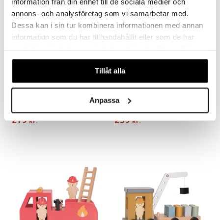
information från din enhet till de sociala medier och
annons- och analysföretag som vi samarbetar med.
Dessa kan i sin tur kombinera informationen med annan
information som du har tillhandahållit eller som de har
samlat in när du har använt deras tjänster. Du godkänner
våra cookies vid fortsatt användande av vår webbplats.
Tillåt alla
My First Lamborghini
Happy Baby Traktor + Anhænger
Anpassa
CLEMENTONI BABY
HAPPY BABY
279
259
kr.
kr.