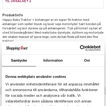
ilstilbehør
TIL UDSALGET »
.L.
O Minecraft
r Muh
GO Ninjago
Produktinfo
Happy Baby Traktor + Anhænger er en super fin traktor med
itroldene
GO Speed Champions
anhænger som spiller musik og laver seje motorlyde! Sæt bonden på
forsædet og last dyrene op på anhængeren. Tryk på hornet og kør af
 Patrol
GO Spidey
sted til bondegården! Med realistiske dyrelyde, dythorn og motorlyde
der skaber masser af sjove lege, som du kan finde på med den fine
ersen & Findus
O Super Heroes
traktor!
pi Langstrømpe
ic
Øvrigt
Traktoren spiller 6 forskellige søde melodier og leveres med løse
 MASKS
figurer som du kan lege med! Fra 12 måneder. Mål: ca. 40 x 19 x 16 cm.
Samtycke
Information
Om
kemon
Artikelnr.
ållan
TC038-1-XX
Denna webbplats använder cookies
derman
Vi använder enhetsidentifierare för att anpassa innehållet
er Mario
och annonserna till användarna, tillhandahålla funktioner
Populære produkter
för sociala medier och analysera vår trafik. Vi
vidarebefordrar även sådana identifierare och annan