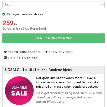
ketilbehør
leich - Fortidsdyr
blarna
jer
by's Dollhouse
leich - Heste
På lager, sendes straks
mse
ejdskøretøjer
usholdning"
259
py Friends
leich - Wild Life
tman
er
ken & Køkkenredskaber
kr.
Delbetal fra 63 kr. Per måned
.L.
libompa
ndbiler
gøring
anicals
bil
LÆG I KUNDEVOGNEN
gtoys
ler
iti
tnite
etøj
ens Barn
s
erbaner
GO Bluey
o
rsleg
FØJ TIL ØNSKESEDDEL
SKRIV REVISION
ållan
ney
g
O City
badabado
andleg
GIV TIPS TIL EN VEN
ffi Love
neys Prinsesser
O Classic
ki
ndørsleg
ikker
UDSALG - tid til at klikke fundene hjem!
l
O Creator
ndørsspil
ikker
il
t
Gør gode kup under vores store UDSALG.
zen
GO Disney
Lige nu er varehuset fyldt med fantastiske
0 brikker
il
mål & svar
priser på en masse spændende produkter.
li Gris
O Disney Princess
espil
pil
Udsalget løber frem til og med 31/8 2026 men
rodukt
ry Potter
GO DUPLO
skynd dig - dine yndlingsprodukter kan
slespil
hurtigt blive udsolgt!
elingen
lo Kitty
O Friends