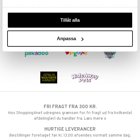
samlat in när du har använt deras tjänster. Du godkänner
ersen & Findus
O Super Heroes
våra cookies vid fortsatt användande av vår webbplats.
pi Langstrømpe
ic
Tillåt alla
 MASKS
Anpassa
kemon
ållan
derman
er Mario
FRI FRAGT FRA 300 KR.
Hos Shopping4net udregnes grænsen for fri fragt ud fra hvilken(e)
afdeling(er) du handler fra. Læs mere »
HURTIGE LEVERANCER
Bestillinger foretaget før kl. 13.00 afsendes normalt samme dag.