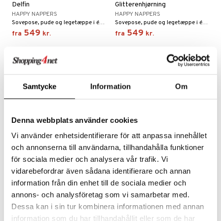
Delfin
Glitterenhjørning
gtoys
ler
iti
HAPPY NAPPERS
HAPPY NAPPERS
tnite
etøj
Sovepose, pude og legetæppe i ét med nuttede motiver!
Sovepose, pude og legetæppe i ét med nuttede motiver!
ens Barn
s
erbaner
GO Bluey
549
549
o
rsleg
fra
kr.
fra
kr.
ållan
ney
g
O City
badabado
andleg
ffi Love
neys Prinsesser
O Classic
ki
ndørsleg
l
O Creator
ndørsspil
Samtycke
Information
Om
zen
GO Disney
li Gris
O Disney Princess
Denna webbplats använder cookies
ry Potter
GO DUPLO
Vi använder enhetsidentifierare för att anpassa innehållet
och annonserna till användarna, tillhandahålla funktioner
lo Kitty
O Friends
Findes i flere varianter
för sociala medier och analysera vår trafik. Vi
.L.
O Minecraft
vidarebefordrar även sådana identifierare och annan
Happy Nappers Medium
Spækhugger
information från din enhet till de sociala medier och
r Muh
GO Ninjago
HAPPY NAPPERS
annons- och analysföretag som vi samarbetar med.
Sovepose, pude og legetæppe i ét med nuttede motiver!
itroldene
GO Speed Champions
Dessa kan i sin tur kombinera informationen med annan
499
fra
kr.
 Patrol
GO Spidey
information som du har tillhandahållit eller som de har