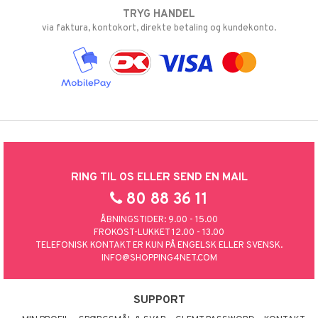
TRYG HANDEL
via faktura, kontokort, direkte betaling og kundekonto.
RING TIL OS ELLER SEND EN MAIL
80 88 36 11
ÅBNINGSTIDER: 9.00 - 15.00
FROKOST-LUKKET 12.00 - 13.00
TELEFONISK KONTAKT ER KUN PÅ ENGELSK ELLER SVENSK.
INFO@SHOPPING4NET.COM
SUPPORT