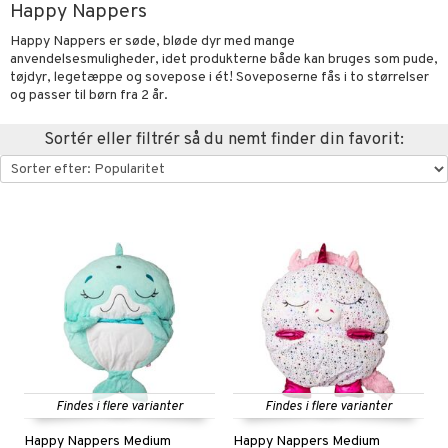
Happy Nappers
oration
vogne
eværelset
atshirts
sker
gisk legetøj
øjdyr
ikker
il
t
Happy Nappers er søde, bløde dyr med mange
mper
etøjer
ndklæder
hirts
ele
teriale
i & Klodser
0 brikker
il
anvendelsesmuligheder, idet produkterne både kan bruges som pude,
mål & svar
tøjdyr, legetæppe og sovepose i ét! Soveposerne fås i to størrelser
evaring
kkelegetøj
pleje
ilen
gings
O Builder
hed
øj & strømper
 Mal
huse
espil
pil
og passer til børn fra 2 år.
rodukt
getøj
ter & Tilbehør
aply
omag
ndby
slespil
Sortér eller filtrér så du nemt finder din favorit:
elingen
pper
ker
dser
dby Stockholm
ne madservice
ionfigurer
ør
ilstilbehør
gformers
itroldene
gesmækker
y Born
te & Huer
ndegård
yret
ktøj
pi Hoppetossa
kasser & Madopbevaring
bie
igt
urer
este & Gyngedyr
i Villa Villekulla
teflasker & Tilbehør
comelon
nge
 Real
lendere
dflasker & Tilbehør
ney Prinsesser
ykker
tlest Pet Shop
figurer
ketilbehør
briller
leich - Fortidsdyr
blarna
jer
by's Dollhouse
 håret
leich - Heste
mse
ejdskøretøjer
usholdning"
py Friends
leich - Wild Life
Findes i flere varianter
Findes i flere varianter
tman
er
ken & Køkkenredskaber
.L.
Happy Nappers Medium
Happy Nappers Medium
libompa
ndbiler
gøring
anicals
bil