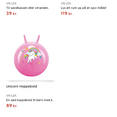
VN LEK
VN LEK
Til sandkassen eller stranden.
Lys dit rum op på en sjov måde!
39
119
kr.
kr.
Unicorn Hoppebold
VN LEK
En sød hoppebold til børn med krudt i numsen.
89
kr.