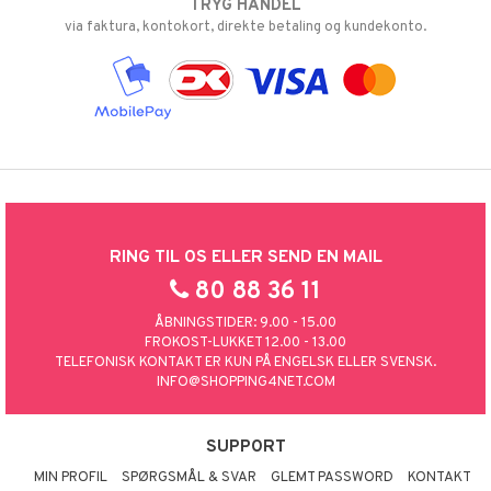
TRYG HANDEL
via faktura, kontokort, direkte betaling og kundekonto.
RING TIL OS ELLER SEND EN MAIL
80 88 36 11
ÅBNINGSTIDER: 9.00 - 15.00
FROKOST-LUKKET 12.00 - 13.00
TELEFONISK KONTAKT ER KUN PÅ ENGELSK ELLER SVENSK.
INFO@SHOPPING4NET.COM
SUPPORT
MIN PROFIL
SPØRGSMÅL & SVAR
GLEMT PASSWORD
KONTAKT