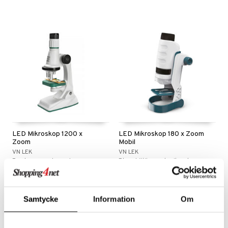
LED Mikroskop 1200 x
LED Mikroskop 180 x Zoom
Zoom
Mobil
VN LEK
VN LEK
Forstør og undersøg!
Et mobiltilpasset mikroskop.
119
Overvåg
kr.
Samtycke
Information
Om