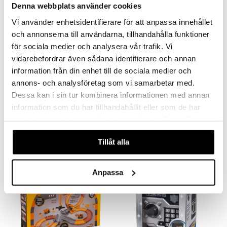
Denna webbplats använder cookies
Vi använder enhetsidentifierare för att anpassa innehållet
och annonserna till användarna, tillhandahålla funktioner
för sociala medier och analysera vår trafik. Vi
vidarebefordrar även sådana identifierare och annan
information från din enhet till de sociala medier och
annons- och analysföretag som vi samarbetar med.
LED Teleskop 30+60 x
Mo Yu 3 x 3 Terning + Mini +
Linse Mobil
Slange
Dessa kan i sin tur kombinera informationen med annan
VN LEK
VN LEK
information som du har tillhandahållit eller som de har
Et fantastisk teleskop til at udforske rummet!
Et udfordrende sæt til alle, der ikke kan sidde stille!
samlat in när du har använt deras tjänster. Du godkänner
239
45
kr.
kr.
våra cookies vid fortsatt användande av vår webbplats.
Tillåt alla
Anpassa