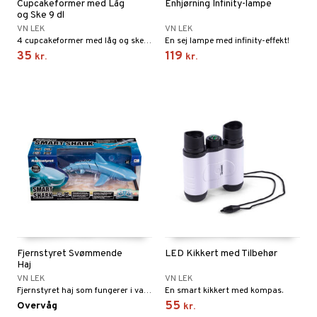
Cupcakeformer med Låg
Enhjørning Infinity-lampe
og Ske 9 dl
ersen & Findus
O Super Heroes
VN LEK
VN LEK
4 cupcakeformer med låg og ske til sandkassen.
En sej lampe med infinity-effekt!
pi Langstrømpe
ic
35
119
kr.
kr.
 MASKS
kemon
ållan
derman
er Mario
Fjernstyret Svømmende
LED Kikkert med Tilbehør
Haj
VN LEK
VN LEK
Fjernstyret haj som fungerer i vand!
En smart kikkert med kompas.
55
Overvåg
kr.