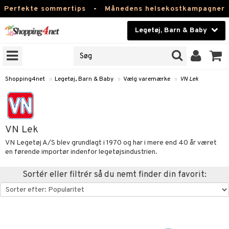
Perfekte sommertips
-
Månedens helsekostkampagner
Legetøj, Barn & Baby
RKER
Skønhed
NER
ODUKTER
Kontaktlinser
Shopping4net
»
Legetøj, Barn & Baby
»
Vælg varemærke
»
VN Lek
Helsekost
Børn
Apotek
et
VN Lek
bygym
ber & Håndklæder
er
Fitness
VN Legetøj A/S blev grundlagt i 1970 og har i mere end 40 år været
 & Rangler
ogn-tilbehør
e bøger
ories
en førende importør indenfor legetøjsindustrien.
Hjem & Indretning
åstole
ketter & Solhatte
ær
ger
j & UV-tøj
rmærker
Sortér eller filtrér så du nemt finder din favorit:
Legetøj, Barn & Baby
teklude
behør
/Mor
t materiale
imenter
Varemærker
er
klædning
viditet & amning
ing
vt Sæt
ngsspil
eg
Kampagner
nemøbler
ivitetslegetøj
ele
ervoks
enter
getøj
ikker