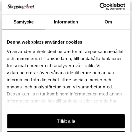
ilstilbehør
Populære produkter
.L.
O Minecraft
r Muh
GO Ninjago
Samtycke
Information
Om
itroldene
GO Speed Champions
 Patrol
GO Spidey
Denna webbplats använder cookies
ersen & Findus
O Super Heroes
Vi använder enhetsidentifierare för att anpassa innehållet
pi Langstrømpe
och annonserna till användarna, tillhandahålla funktioner
ic
för sociala medier och analysera vår trafik. Vi
 MASKS
vidarebefordrar även sådana identifierare och annan
kemon
information från din enhet till de sociala medier och
Playgro Min Første Fodbold
Toomies Pic & Pop
annons- och analysföretag som vi samarbetar med.
PLAYGRO
TOMY
ållan
Dessa kan i sin tur kombinera informationen med annan
65
259
kr.
kr.
derman
information som du har tillhandahållit eller som de har
samlat in när du har använt deras tjänster. Du godkänner
er Mario
våra cookies vid fortsatt användande av vår webbplats.
kampagne
kampagne
-20%
-20%
Tillåt alla