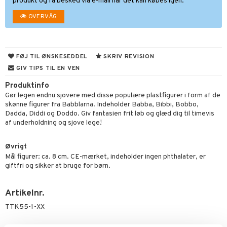
produkt og få besked via e-mail når det kan købes igen.
ketilbehør
leich - Fortidsdyr
blarna
jer
OVERVÅG
by's Dollhouse
leich - Heste
mse
ejdskøretøjer
usholdning"
py Friends
leich - Wild Life
tman
er
ken & Køkkenredskaber
FØJ TIL ØNSKESEDDEL
SKRIV REVISION
.L.
libompa
ndbiler
gøring
anicals
bil
GIV TIPS TIL EN VEN
gtoys
ler
iti
Produktinfo
tnite
etøj
Gør legen endnu sjovere med disse populære plastfigurer i form af de
ens Barn
s
erbaner
GO Bluey
o
rsleg
skønne figurer fra Babblarna. Indeholder Babba, Bibbi, Bobbo,
Dadda, Diddi og Doddo. Giv fantasien frit løb og glæd dig til timevis
ållan
ney
g
O City
badabado
andleg
af underholdning og sjove lege!
ffi Love
neys Prinsesser
O Classic
ki
ndørsleg
ikker
Øvrigt
l
O Creator
ndørsspil
Mål figurer: ca. 8 cm. CE-mærket, indeholder ingen phthalater, er
ikker
il
t
giftfri og sikker at bruge for børn.
zen
GO Disney
0 brikker
il
mål & svar
li Gris
O Disney Princess
Artikelnr.
espil
pil
rodukt
ry Potter
GO DUPLO
TTK55-1-XX
slespil
elingen
lo Kitty
O Friends