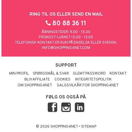
RING TIL OS ELLER SEND EN MAIL
80 88 36 11
ÅBNINGSTIDER: 9.00 - 15.00
FROKOST-LUKKET 12.00 - 13.00
TELEFONISK KONTAKT ER KUN PÅ ENGELSK ELLER SVENSK.
INFO@SHOPPING4NET.COM
SUPPORT
MIN PROFIL
SPØRGSMÅL & SVAR
GLEMT PASSWORD
KONTAKT
BLIV AFFILIATE
COOKIES
INTEGRITETSPOLITIK
OM SHOPPING4NET
SALGSVILKÅR FOR SHOPPING4NET
FØLG OS OGSÅ PÅ
© 2026 SHOPPING4NET
•
SITEMAP