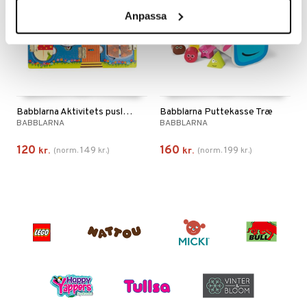
Anpassa
Babblarna Aktivitets puslespil i Mit Hus
Babblarna Puttekasse Træ
BABBLARNA
BABBLARNA
120
160
149
199
kr.
(
norm.
kr.
)
kr.
(
norm.
kr.
)