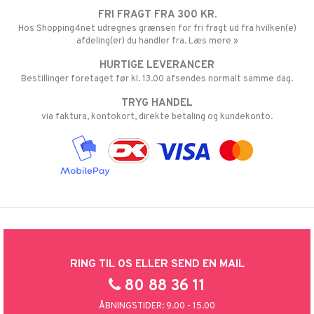
FRI FRAGT FRA 300 KR.
Hos Shopping4net udregnes grænsen for fri fragt ud fra hvilken(e)
afdeling(er) du handler fra. Læs mere »
HURTIGE LEVERANCER
Bestillinger foretaget før kl. 13.00 afsendes normalt samme dag.
TRYG HANDEL
via faktura, kontokort, direkte betaling og kundekonto.
RING TIL OS ELLER SEND EN MAIL
80 88 36 11
ÅBNINGSTIDER: 9.00 - 15.00