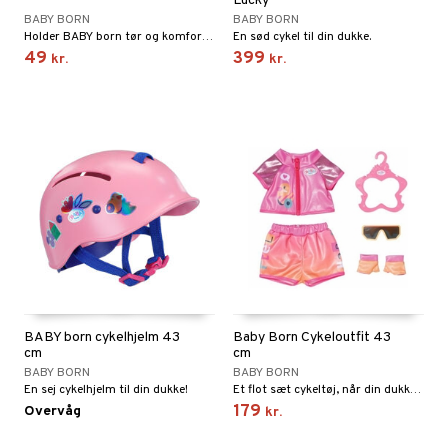
Lucky
BABY BORN
BABY BORN
ersen & Findus
O Super Heroes
Holder BABY born tør og komfortabel hele dagen.
En sød cykel til din dukke.
49
399
pi Langstrømpe
kr.
kr.
ic
 MASKS
kemon
ållan
derman
er Mario
BABY born cykelhjelm 43
Baby Born Cykeloutfit 43
cm
cm
BABY BORN
BABY BORN
En sej cykelhjelm til din dukke!
Et flot sæt cykeltøj, når din dukke skal ud på eventyr!
179
Overvåg
kr.