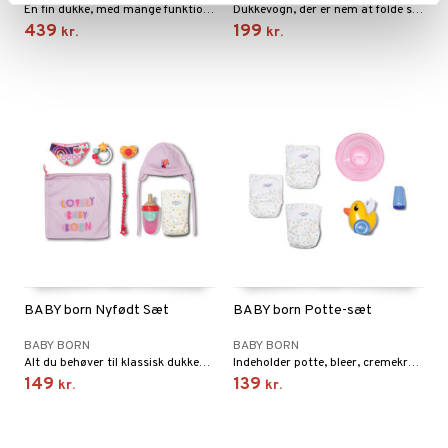
En fin dukke, med mange funktioner, at tage sig af.
Dukkevogn, der er nem at folde sammen og opbevare.
439
199
kr.
kr.
BABY born Nyfødt Sæt
BABY born Potte-sæt
BABY BORN
BABY BORN
Alt du behøver til klassisk dukkepasning.
Indeholder potte, bleer, cremekrukke og papirbeholder.
149
139
kr.
kr.