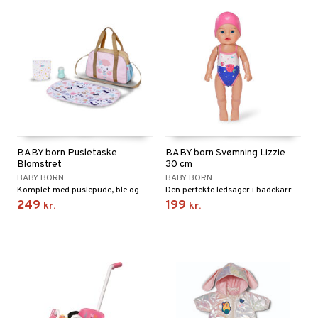
BABY born Pusletaske
BABY born Svømning Lizzie
Blomstret
30 cm
BABY BORN
BABY BORN
Komplet med puslepude, ble og pudderæske.
Den perfekte ledsager i badekarret!
249
199
kr.
kr.