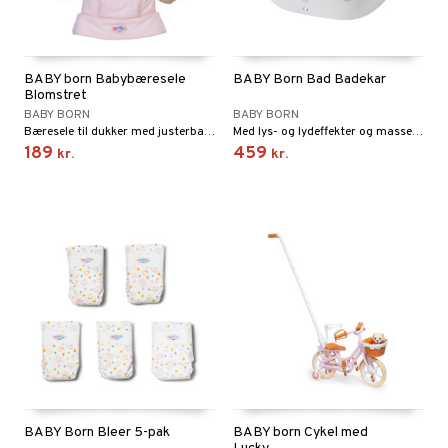
gtoys
ler
iti
tnite
etøj
ens Barn
s
erbaner
GO Bluey
o
rsleg
BABY born Babybæresele
BABY Born Bad Badekar
ållan
Blomstret
ney
g
O City
badabado
andleg
BABY BORN
BABY BORN
ffi Love
neys Prinsesser
Bæresele til dukker med justerbare seler.
Med lys- og lydeffekter og masser af muligheder for vandkamp!
O Classic
ki
ndørsleg
189
459
kr.
kr.
l
O Creator
ndørsspil
zen
GO Disney
li Gris
O Disney Princess
ry Potter
GO DUPLO
lo Kitty
O Friends
.L.
O Minecraft
r Muh
GO Ninjago
itroldene
GO Speed Champions
BABY Born Bleer 5-pak
BABY born Cykel med
 Patrol
GO Spidey