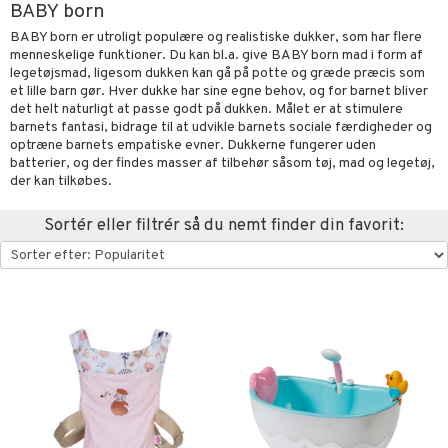
BABY born
oration
vogne
eværelset
atshirts
sker
gisk legetøj
øjdyr
ikker
il
BABY born er utroligt populære og realistiske dukker, som har flere
t
menneskelige funktioner. Du kan bl.a. give BABY born mad i form af
mper
etøjer
ndklæder
hirts
ele
teriale
i & Klodser
0 brikker
il
legetøjsmad, ligesom dukken kan gå på potte og græde præcis som
mål & svar
evaring
kkelegetøj
et lille barn gør. Hver dukke har sine egne behov, og for barnet bliver
pleje
ilen
gings
O Builder
hed
øj & strømper
 Mal
huse
espil
pil
det helt naturligt at passe godt på dukken. Målet er at stimulere
rodukt
getøj
ter & Tilbehør
barnets fantasi, bidrage til at udvikle barnets sociale færdigheder og
aply
omag
ndby
slespil
optræne barnets empatiske evner. Dukkerne fungerer uden
elingen
pper
ker
dser
dby Stockholm
batterier, og der findes masser af tilbehør såsom tøj, mad og legetøj,
ne madservice
ionfigurer
ør
ilstilbehør
der kan tilkøbes.
gformers
itroldene
gesmækker
y Born
te & Huer
ndegård
yret
Sortér eller filtrér så du nemt finder din favorit:
ktøj
pi Hoppetossa
kasser & Madopbevaring
bie
igt
urer
este & Gyngedyr
i Villa Villekulla
teflasker & Tilbehør
comelon
nge
 Real
lendere
dflasker & Tilbehør
ney Prinsesser
ykker
tlest Pet Shop
figurer
ketilbehør
briller
leich - Fortidsdyr
blarna
jer
by's Dollhouse
 håret
leich - Heste
mse
ejdskøretøjer
usholdning"
py Friends
leich - Wild Life
tman
er
ken & Køkkenredskaber
.L.
libompa
ndbiler
gøring
anicals
bil