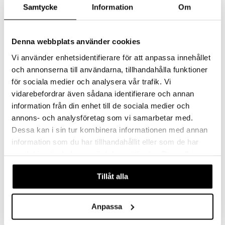
Samtycke
Information
Om
BABY born Glamour Outfit
BABY born Hættet
43 cm
Håndklæde Sæt
Denna webbplats använder cookies
BABY BORN
BABY BORN
Et fint sæt med glitrende lyserøde pailletter!
Hætten har små søde ører og et glitrende horn.
Vi använder enhetsidentifierare för att anpassa innehållet
249
99
kr.
kr.
och annonserna till användarna, tillhandahålla funktioner
för sociala medier och analysera vår trafik. Vi
vidarebefordrar även sådana identifierare och annan
information från din enhet till de sociala medier och
annons- och analysföretag som vi samarbetar med.
Dessa kan i sin tur kombinera informationen med annan
information som du har tillhandahållit eller som de har
samlat in när du har använt deras tjänster. Du godkänner
våra cookies vid fortsatt användande av vår webbplats.
Tillåt alla
BABY born Jonas 43 cm
BABY born Klapvogn
Anpassa
BABY BORN
BABY BORN