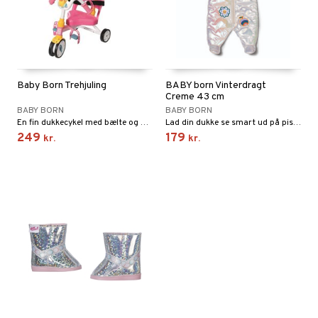
Baby Born Trehjuling
BABY born Vinterdragt
Creme 43 cm
BABY BORN
BABY BORN
En fin dukkecykel med bælte og horn.
Lad din dukke se smart ud på pisten!
249
179
kr.
kr.