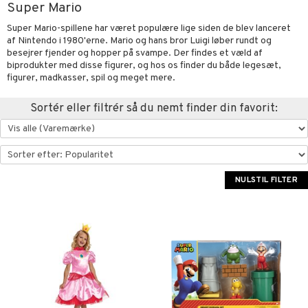
Super Mario
oration
vogne
eværelset
atshirts
sker
gisk legetøj
øjdyr
ikker
il
t
Super Mario-spillene har været populære lige siden de blev lanceret
mper
etøjer
ndklæder
hirts
ele
teriale
i & Klodser
0 brikker
il
af Nintendo i 1980'erne. Mario og hans bror Luigi løber rundt og
mål & svar
besejrer fjender og hopper på svampe. Der findes et væld af
evaring
kkelegetøj
pleje
ilen
gings
O Builder
hed
øj & strømper
 Mal
huse
espil
pil
biprodukter med disse figurer, og hos os finder du både legesæt,
rodukt
figurer, madkasser, spil og meget mere.
getøj
ter & Tilbehør
aply
omag
ndby
slespil
elingen
Sortér eller filtrér så du nemt finder din favorit:
pper
ker
dser
dby Stockholm
ne madservice
ionfigurer
ør
ilstilbehør
gformers
itroldene
gesmækker
y Born
te & Huer
ndegård
yret
ktøj
pi Hoppetossa
kasser & Madopbevaring
bie
igt
urer
este & Gyngedyr
NULSTIL FILTER
i Villa Villekulla
teflasker & Tilbehør
comelon
nge
 Real
lendere
dflasker & Tilbehør
ney Prinsesser
ykker
tlest Pet Shop
figurer
ketilbehør
briller
leich - Fortidsdyr
blarna
jer
by's Dollhouse
 håret
leich - Heste
mse
ejdskøretøjer
usholdning"
py Friends
leich - Wild Life
tman
er
ken & Køkkenredskaber
.L.
libompa
ndbiler
gøring
anicals
bil