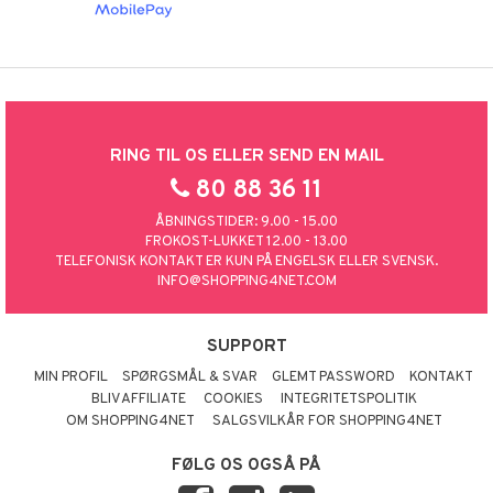
RING TIL OS ELLER SEND EN MAIL
80 88 36 11
ÅBNINGSTIDER: 9.00 - 15.00
FROKOST-LUKKET 12.00 - 13.00
TELEFONISK KONTAKT ER KUN PÅ ENGELSK ELLER SVENSK.
INFO@SHOPPING4NET.COM
SUPPORT
MIN PROFIL
SPØRGSMÅL & SVAR
GLEMT PASSWORD
KONTAKT
BLIV AFFILIATE
COOKIES
INTEGRITETSPOLITIK
OM SHOPPING4NET
SALGSVILKÅR FOR SHOPPING4NET
FØLG OS OGSÅ PÅ