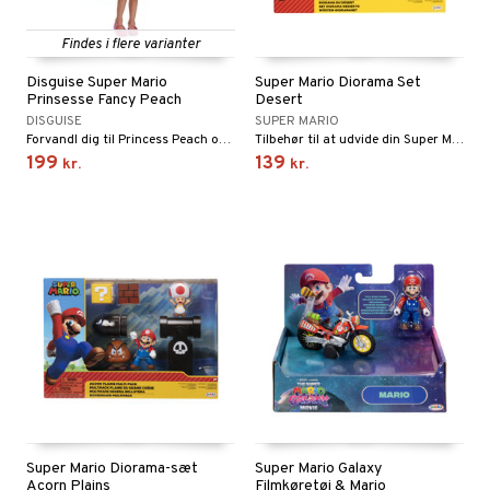
gtoys
ler
iti
tnite
etøj
Findes i flere varianter
ens Barn
s
erbaner
GO Bluey
o
rsleg
Disguise Super Mario
Super Mario Diorama Set
Prinsesse Fancy Peach
Desert
ållan
ney
g
O City
badabado
andleg
DISGUISE
SUPER MARIO
ffi Love
Forvandl dig til Princess Peach og drag ud på spændende eventyr!
Tilbehør til at udvide din Super Mario-verden!
neys Prinsesser
O Classic
ki
ndørsleg
199
139
kr.
kr.
l
O Creator
ndørsspil
zen
GO Disney
li Gris
O Disney Princess
ry Potter
GO DUPLO
lo Kitty
O Friends
.L.
O Minecraft
r Muh
GO Ninjago
itroldene
GO Speed Champions
Super Mario Diorama-sæt
Super Mario Galaxy
 Patrol
GO Spidey
Acorn Plains
Filmkøretøj & Mario