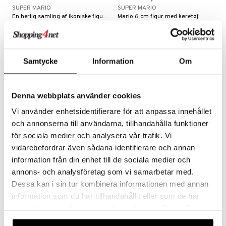
SUPER MARIO
SUPER MARIO
ersen & Findus
O Super Heroes
En herlig samling af ikoniske figurer fra Super Mario!
Mario 6 cm figur med køretøj!
199
169
kr.
kr.
pi Langstrømpe
ic
 MASKS
Samtycke
Information
Om
kemon
ållan
Denna webbplats använder cookies
derman
Vi använder enhetsidentifierare för att anpassa innehållet
er Mario
och annonserna till användarna, tillhandahålla funktioner
för sociala medier och analysera vår trafik. Vi
vidarebefordrar även sådana identifierare och annan
information från din enhet till de sociala medier och
Puslespil XXL 150 Brikker
Ravensburger Kortspil:
annons- och analysföretag som vi samarbetar med.
Mario Kart
Super Mario Level 8
Dessa kan i sin tur kombinera informationen med annan
RAVENSBURGER
RAVENSBURGER
Et farverigt puslespil med alle karaktererne fra Super Mario!
Et sjovt kortspil med forskellige niveauer.
information som du har tillhandahållit eller som de har
69
Overvåg
kr.
samlat in när du har använt deras tjänster. Du godkänner
våra cookies vid fortsatt användande av vår webbplats.