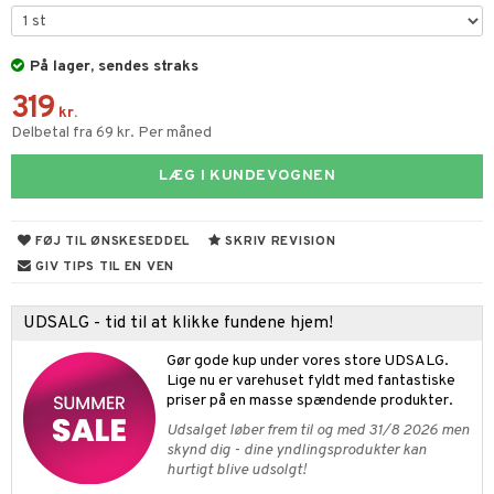
 håret
vt Sæt
ngsspil
eg
På lager, sendes straks
ivitetslegetøj
ele
ervoks
enter
getøj
ikker
319
vogne
atshirts
gisk legetøj
øjdyr
ikker
il
kr.
t
Delbetal fra 69 kr. Per måned
etøjer
hirts
ele
teriale
i & Klodser
0 brikker
il
mål & svar
LÆG I KUNDEVOGNEN
kkelegetøj
gings
O Builder
øj & strømper
 Mal
huse
espil
pil
rodukt
omag
ndby
slespil
FØJ TIL ØNSKESEDDEL
SKRIV REVISION
elingen
dser
dby Stockholm
ionfigurer
ilstilbehør
GIV TIPS TIL EN VEN
gformers
itroldene
y Born
ndegård
yret
UDSALG - tid til at klikke fundene hjem!
ktøj
pi Hoppetossa
bie
urer
este & Gyngedyr
Gør gode kup under vores store UDSALG.
i Villa Villekulla
comelon
 Real
Lige nu er varehuset fyldt med fantastiske
lendere
priser på en masse spændende produkter.
ney Prinsesser
tlest Pet Shop
figurer
Udsalget løber frem til og med 31/8 2026 men
skynd dig - dine yndlingsprodukter kan
ketilbehør
leich - Fortidsdyr
blarna
jer
hurtigt blive udsolgt!
by's Dollhouse