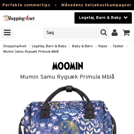
Perfekte sommertips
-
Månedens helsekostkampagner
Legetøj, Barn & Baby
RKER
Skønhed
NER
ODUKTER
Kontaktlinser
Shopping4net
»
Legetøj, Barn & Baby
»
Baby & Børn
»
Rejse
»
Tasker
»
Mumin Samu Rygsæk Primula Mblå
Helsekost
Børn
Apotek
et
Mumin Samu Rygsæk Primula Mblå
bygym
ber & Håndklæder
Fitness
 & Rangler
ogn-tilbehør
Hjem & Indretning
åstole
Legetøj, Barn & Baby
teklude
behør
/Mor
Varemærker
er
klædning
viditet & amning
ing
Kampagner
nemøbler