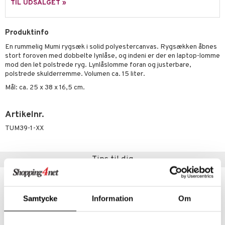
leich - Heste
mse
ejdskøretøjer
usholdning"
TIL UDSALGET »
py Friends
leich - Wild Life
tman
er
ken & Køkkenredskaber
Produktinfo
.L.
libompa
ndbiler
gøring
anicals
bil
En rummelig Mumi rygsæk i solid polyestercanvas. Rygsækken åbnes
gtoys
ler
iti
tnite
etøj
stort foroven med dobbelte lynlåse, og indeni er der en laptop-lomme
mod den let polstrede ryg. Lynlåslomme foran og justerbare,
ens Barn
s
erbaner
GO Bluey
o
rsleg
polstrede skulderremme. Volumen ca. 15 liter.
ållan
ney
g
Mål: ca. 25 x 38 x 16,5 cm.
O City
badabado
andleg
ffi Love
neys Prinsesser
O Classic
ki
ndørsleg
Artikelnr.
l
O Creator
ndørsspil
TUM39-1-XX
zen
GO Disney
li Gris
O Disney Princess
Tips til dig
ry Potter
GO DUPLO
nyhed
nyhed
lo Kitty
O Friends
Samtycke
Information
Om
.L.
O Minecraft