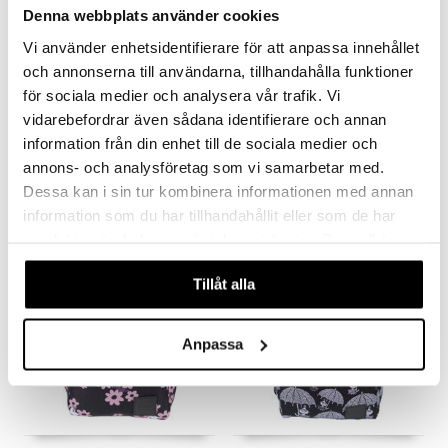
r Muh
GO Ninjago
Denna webbplats använder cookies
itroldene
GO Speed Champions
Vi använder enhetsidentifierare för att anpassa innehållet
 Patrol
GO Spidey
och annonserna till användarna, tillhandahålla funktioner
för sociala medier och analysera vår trafik. Vi
ersen & Findus
O Super Heroes
vidarebefordrar även sådana identifierare och annan
Mumin Emma Stofpose Længsel Sort
Mumin Emma Stofpose Primula Mblå
pi Langstrømpe
ic
MUMIN
MUMIN
information från din enhet till de sociala medier och
annons- och analysföretag som vi samarbetar med.
 MASKS
119
119
kr.
kr.
Dessa kan i sin tur kombinera informationen med annan
kemon
information som du har tillhandahållit eller som de har
ållan
samlat in när du har använt deras tjänster. Du godkänner
nyhed
nyhed
våra cookies vid fortsatt användande av vår webbplats.
derman
Tillåt alla
er Mario
Anpassa