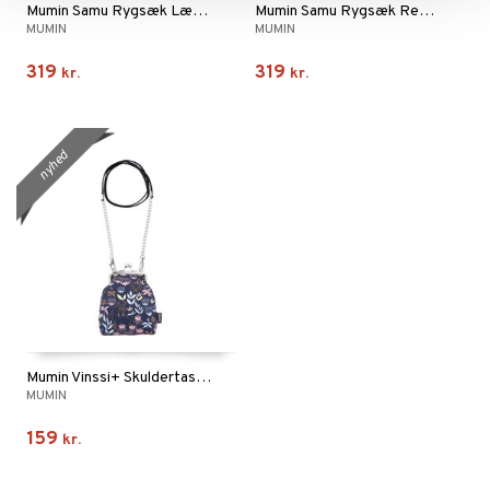
Mumin Samu Rygsæk Længsel Sort
Mumin Samu Rygsæk Regn Sort/Hvid
MUMIN
MUMIN
319
319
kr.
kr.
nyhed
Mumin Vinssi+ Skuldertaske Primula Mblå
MUMIN
159
kr.