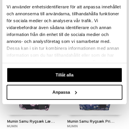
r Muh
GO Ninjago
Vi använder enhetsidentifierare för att anpassa innehållet
itroldene
GO Speed Champions
och annonserna till användarna, tillhandahålla funktioner
 Patrol
GO Spidey
för sociala medier och analysera vår trafik. Vi
Mumin Emma Stofpose Primula Mblå
Mumin Kampsu XL Taske Længsel Sort
vidarebefordrar även sådana identifierare och annan
ersen & Findus
O Super Heroes
MUMIN
MUMIN
information från din enhet till de sociala medier och
pi Langstrømpe
ic
119
269
annons- och analysföretag som vi samarbetar med.
kr.
kr.
Dessa kan i sin tur kombinera informationen med annan
 MASKS
information som du har tillhandahållit eller som de har
kemon
samlat in när du har använt deras tjänster. Du godkänner
nyhed
nyhed
ållan
våra cookies vid fortsatt användande av vår webbplats.
Tillåt alla
derman
er Mario
Anpassa
Mumin Samu Rygsæk Længsel Sort
Mumin Samu Rygsæk Primula Mblå
MUMIN
MUMIN