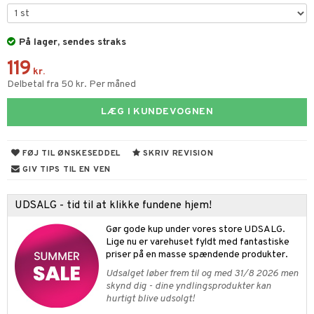
 håret
vt Sæt
ngsspil
eg
På lager, sendes straks
ivitetslegetøj
ele
ervoks
enter
getøj
ikker
119
vogne
atshirts
gisk legetøj
øjdyr
ikker
il
kr.
t
Delbetal fra 50 kr. Per måned
etøjer
hirts
ele
teriale
i & Klodser
0 brikker
il
mål & svar
LÆG I KUNDEVOGNEN
kkelegetøj
gings
O Builder
øj & strømper
 Mal
huse
espil
pil
rodukt
omag
ndby
slespil
FØJ TIL ØNSKESEDDEL
SKRIV REVISION
elingen
dser
dby Stockholm
ionfigurer
ilstilbehør
GIV TIPS TIL EN VEN
gformers
itroldene
y Born
ndegård
yret
UDSALG - tid til at klikke fundene hjem!
ktøj
pi Hoppetossa
bie
urer
este & Gyngedyr
Gør gode kup under vores store UDSALG.
i Villa Villekulla
comelon
 Real
Lige nu er varehuset fyldt med fantastiske
lendere
priser på en masse spændende produkter.
ney Prinsesser
tlest Pet Shop
figurer
Udsalget løber frem til og med 31/8 2026 men
skynd dig - dine yndlingsprodukter kan
ketilbehør
leich - Fortidsdyr
blarna
jer
hurtigt blive udsolgt!
by's Dollhouse