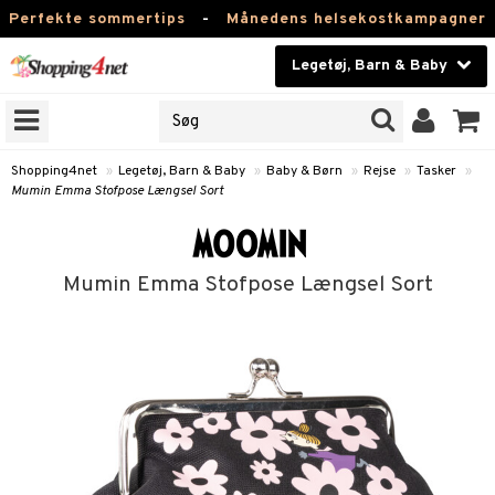
Perfekte sommertips
-
Månedens helsekostkampagner
Legetøj, Barn & Baby
RKER
Skønhed
NER
ODUKTER
Kontaktlinser
Shopping4net
»
Legetøj, Barn & Baby
»
Baby & Børn
»
Rejse
»
Tasker
»
Mumin Emma Stofpose Længsel Sort
Helsekost
Børn
Apotek
et
Mumin Emma Stofpose Længsel Sort
bygym
ber & Håndklæder
Fitness
 & Rangler
ogn-tilbehør
Hjem & Indretning
åstole
Legetøj, Barn & Baby
teklude
behør
/Mor
Varemærker
er
klædning
viditet & amning
ing
Kampagner
nemøbler