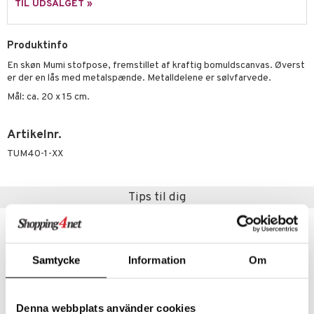
leich - Heste
mse
ejdskøretøjer
usholdning"
TIL UDSALGET »
py Friends
leich - Wild Life
tman
er
ken & Køkkenredskaber
Produktinfo
.L.
libompa
ndbiler
gøring
anicals
bil
En skøn Mumi stofpose, fremstillet af kraftig bomuldscanvas. Øverst
gtoys
ler
iti
tnite
etøj
er der en lås med metalspænde. Metalldelene er sølvfarvede.
ens Barn
Mål: ca. 20 x 15 cm.
s
erbaner
GO Bluey
o
rsleg
ållan
ney
g
O City
badabado
andleg
Artikelnr.
ffi Love
neys Prinsesser
O Classic
ki
ndørsleg
TUM40-1-XX
l
O Creator
ndørsspil
zen
GO Disney
Tips til dig
li Gris
O Disney Princess
nyhed
nyhed
ry Potter
GO DUPLO
Samtycke
Information
Om
lo Kitty
O Friends
.L.
O Minecraft
Denna webbplats använder cookies