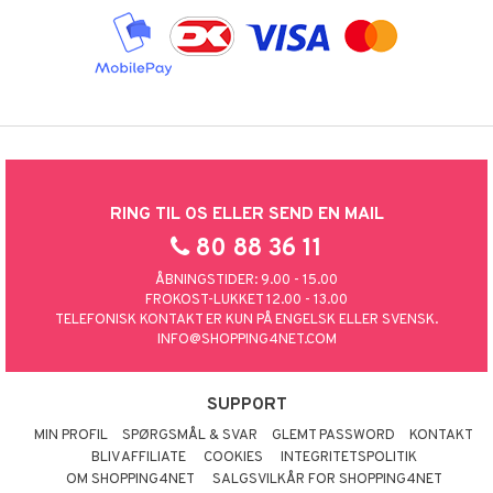
RING TIL OS ELLER SEND EN MAIL
80 88 36 11
ÅBNINGSTIDER: 9.00 - 15.00
FROKOST-LUKKET 12.00 - 13.00
TELEFONISK KONTAKT ER KUN PÅ ENGELSK ELLER SVENSK.
INFO@SHOPPING4NET.COM
SUPPORT
MIN PROFIL
SPØRGSMÅL & SVAR
GLEMT PASSWORD
KONTAKT
BLIV AFFILIATE
COOKIES
INTEGRITETSPOLITIK
OM SHOPPING4NET
SALGSVILKÅR FOR SHOPPING4NET