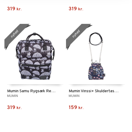
319
319
kr.
kr.
nyhed
nyhed
Mumin Samu Rygsæk Regn Sort/Hvid
Mumin Vinssi+ Skuldertaske Primula Mblå
MUMIN
MUMIN
319
159
kr.
kr.