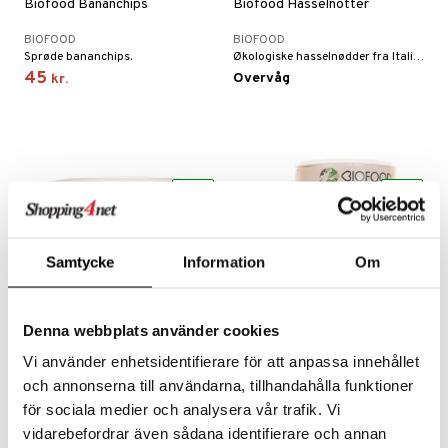
Biofood Bananchips
Biofood Hasselnötter
BIOFOOD
BIOFOOD
Sprøde bananchips.
Økologiske hasselnødder fra Italien.
45
Overvåg
kr.
eco
eco
Samtycke
Information
Om
Findes i flere varianter
Denna webbplats använder cookies
Biofood Kokosolja Doftfri
Biofood Lantbuljong
Vi använder enhetsidentifierare för att anpassa innehållet
och annonserna till användarna, tillhandahålla funktioner
BIOFOOD
BIOFOOD
för sociala medier och analysera vår trafik. Vi
Økologisk kokosfedt fra Biofood som du med fordel kan anvende ved tilberedning af retter, hvor man ikke ønsker kokossens naturlige aroma og smag.
Smuk gul og vegetarisk landbouillon der er fyldt med tørrede grønsager, urter og krydderier.
45
59
kr.
fra
kr.
vidarebefordrar även sådana identifierare och annan