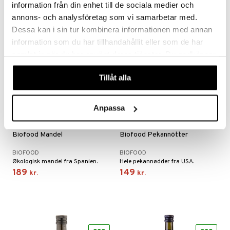
information från din enhet till de sociala medier och
annons- och analysföretag som vi samarbetar med.
Dessa kan i sin tur kombinera informationen med annan
information som du har tillhandahållit eller som de har
eco
eco
samlat in när du har använt deras tjänster. Du godkänner
våra cookies vid fortsatt användande av vår webbplats.
Tillåt alla
Anpassa
Biofood Mandel
Biofood Pekannötter
BIOFOOD
BIOFOOD
Økologisk mandel fra Spanien.
Hele pekannødder fra USA.
189
149
kr.
kr.