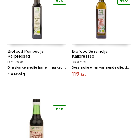
eco
eco
Biofood Pumpaolja
Biofood Sesamolja
Kallpressad
Kallpressad
BIOFOOD
BIOFOOD
Græskarkerneolie har en mørkegrøn farve og en nøddeagtig smag med en let peberagtig tone.
Sesamolie er en varmende olie, der er meget almindelig i det asiatiske og indiske køkken.
119
Overvåg
kr.
eco