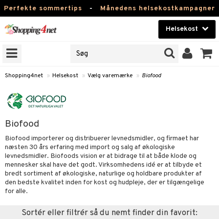
Perfekte sommertips
-
Månedens helsekostkampagner
Helsekost
RKER
Skønhed
NER
ODUKTER
Kontaktlinser
Shopping4net
»
Helsekost
»
Vælg varemærke
»
Biofood
Helsekost
Apotek
Biofood
Fitness
Biofood importerer og distribuerer levnedsmidler, og firmaet har
næsten 30 års erfaring med import og salg af økologiske
Hjem & Indretning
levnedsmidler. Biofoods vision er at bidrage til at både klode og
r
ntolerant
mennesker skal have det godt. Virksomhedens idé er at tilbyde et
Legetøj, Barn & Baby
bredt sortiment af økologiske, naturlige og holdbare produkter af
se
fedtsyrer
den bedste kvalitet inden for kost og hudpleje, der er tilgængelige
Varemærker
for alle.
 & negle
ood
tsyrer
in
Kampagner
Sortér eller filtrér så du nemt finder din favorit:
 øjne
ggende & lindrende