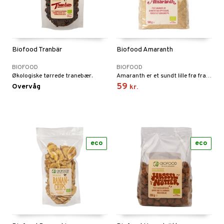
taminer
Biofood Tranbär
Biofood Amaranth
BIOFOOD
BIOFOOD
Økologiske tørrede tranebær.
Amaranth er et sundt lille frø fra en blomst, der minder om quinoa.
59
Overvåg
kr.
eco
eco