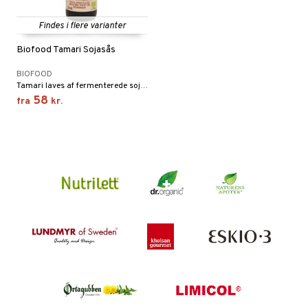
Findes i flere varianter
Biofood Tamari Sojasås
BIOFOOD
Tamari laves af fermenterede sojabønner, uden hvede eller korn, hvilket gør den glutenfri.
58
fra
kr.