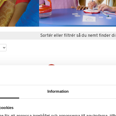
Sortér eller filtrér så du nemt finder di
-41%
Information
cookies
e för att anpassa innehållet och annonserna till användarna, tillh