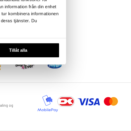
n information från din enhet
 tur kombinera informationen
 deras tjänster. Du
Tillåt alla
aling og