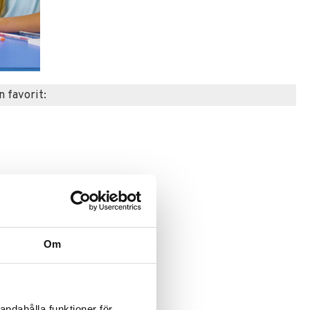
n favorit:
Om
andahålla funktioner för