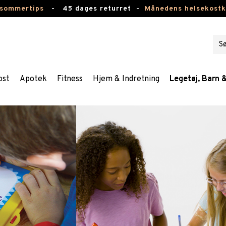
 sommertips
-
45 dages returret -
Månedens helsekost
ost
Apotek
Fitness
Hjem & Indretning
Legetøj, Barn 