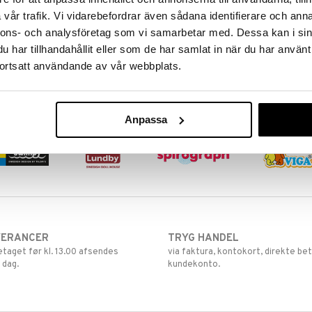
Spirograph Doodle Pad
vår trafik. Vi vidarebefordrar även sådana identifierare och anna
nnons- och analysföretag som vi samarbetar med. Dessa kan i sin
SPIROGRAPH
Tegn dit motiv på skærmen, gem
har tillhandahållit eller som de har samlat in när du har använt
det eller visk det ud og start forfra.
ortsatt användande av vår webbplats.
99
(
norm.
169
kr.
)
kr.
Anpassa
VERANCER
TRYG HANDEL
retaget før kl. 13.00 afsendes
via faktura, kontokort, direkte bet
 dag.
kundekonto.