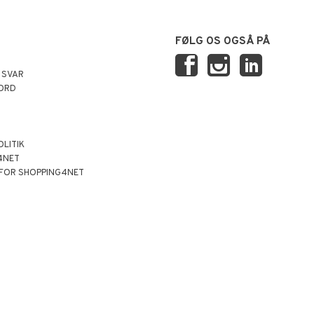
FØLG OS OGSÅ PÅ
 SVAR
ORD
OLITIK
4NET
 FOR SHOPPING4NET