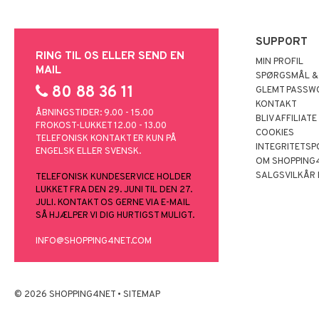
SUPPORT
RING TIL OS ELLER SEND EN
MIN PROFIL
MAIL
SPØRGSMÅL &
80 88 36 11
GLEMT PASSW
KONTAKT
ÅBNINGSTIDER: 9.00 - 15.00
BLIV AFFILIATE
FROKOST-LUKKET 12.00 - 13.00
COOKIES
TELEFONISK KONTAKT ER KUN PÅ
INTEGRITETSP
ENGELSK ELLER SVENSK.
OM SHOPPING
SALGSVILKÅR
TELEFONISK KUNDESERVICE HOLDER
LUKKET FRA DEN 29. JUNI TIL DEN 27.
JULI. KONTAKT OS GERNE VIA E-MAIL
SÅ HJÆLPER VI DIG HURTIGST MULIGT.
INFO@SHOPPING4NET.COM
© 2026 SHOPPING4NET
•
SITEMAP