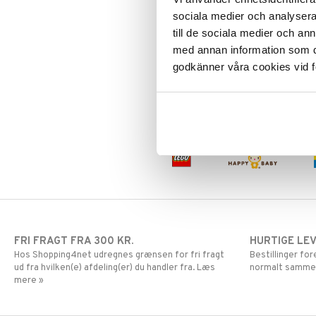
Spirograph Animator
Frozen
LEGO Disney
sociala medier och analysera 
Gurli Gris
LEGO Disney Princess
till de sociala medier och a
SPIROGRAPH
Harry Potter
LEGO DUPLO
Nomineret til Årets Leksak 2022 i
med annan information som du 
Sverige i kategorien Årets Arts &
Hello Kitty
LEGO Friends
godkänner våra cookies vid f
Craft!
159
L.O.L.
LEGO Minecraft
kr.
Mor Muh
LEGO Ninjago
Mumitroldene
LEGO Speed Champions
Paw Patrol
LEGO Spidey
Pedersen & Findus
LEGO Super Heroes
Pippi Langstrømpe
Sonic
PJ MASKS
Pokemon
Skrållan
Spiderman
FRI FRAGT FRA 300 KR.
HURTIGE LE
Super Mario
Hos Shopping4net udregnes grænsen for fri fragt
Bestillinger fo
ud fra hvilken(e) afdeling(er) du handler fra. Læs
normalt samme
mere »