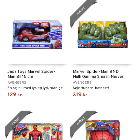
nyhed
Jada Toys Marvel Spider-
Marvel Spider-Man BND
Man Bil 15 cm
Hulk Gamma Smash Næver
AVENGERS
AVENGERS
En sej bil med lys og lyd, man genkender.
Seje Hunken-hænder!
129
319
kr.
kr.
nyhed
nyhed