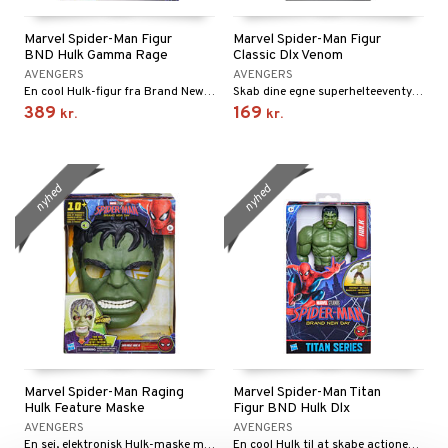
Marvel Spider-Man Figur
Marvel Spider-Man Figur
BND Hulk Gamma Rage
Classic Dlx Venom
AVENGERS
AVENGERS
En cool Hulk-figur fra Brand New Day!
Skab dine egne superhelteeventyr med Venom!
389
169
kr.
kr.
nyhed
nyhed
Marvel Spider-Man Raging
Marvel Spider-Man Titan
Hulk Feature Maske
Figur BND Hulk Dlx
AVENGERS
AVENGERS
En sej, elektronisk Hulk-maske med effekter.
En cool Hulk til at skabe actioneventyr med.