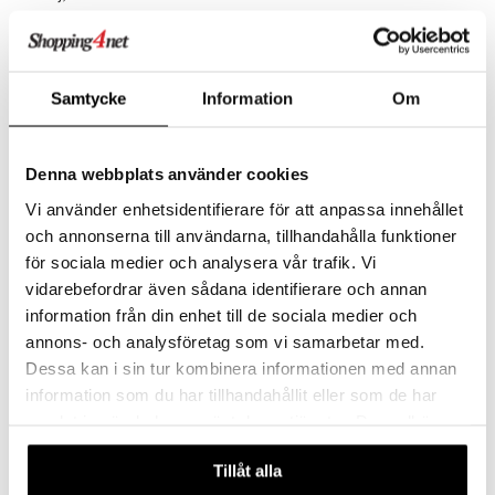
419
179
kr.
kr.
Samtycke
Information
Om
Denna webbplats använder cookies
Vi använder enhetsidentifierare för att anpassa innehållet
och annonserna till användarna, tillhandahålla funktioner
för sociala medier och analysera vår trafik. Vi
vidarebefordrar även sådana identifierare och annan
information från din enhet till de sociala medier och
Marvel Spider-Man Titan
Puslespil 30 Brikker CB
annons- och analysföretag som vi samarbetar med.
Klassisk Spiderman
Spider-Man
Dessa kan i sin tur kombinera informationen med annan
AVENGERS
CLEMENTONI
Den klassiske superhelt Spiderman!
Læg et farverigt Spiderman-puslespil!
information som du har tillhandahållit eller som de har
129
39
kr.
kr.
samlat in när du har använt deras tjänster. Du godkänner
våra cookies vid fortsatt användande av vår webbplats.
Tillåt alla