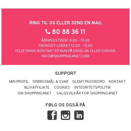
RING TIL OS ELLER SEND EN MAIL
80 88 36 11
ÅBNINGSTIDER: 9.00 - 15.00
FROKOST-LUKKET 12.00 - 13.00
TELEFONISK KONTAKT ER KUN PÅ ENGELSK ELLER SVENSK.
INFO@SHOPPING4NET.COM
SUPPORT
MIN PROFIL
SPØRGSMÅL & SVAR
GLEMT PASSWORD
KONTAKT
BLIV AFFILIATE
COOKIES
INTEGRITETSPOLITIK
OM SHOPPING4NET
SALGSVILKÅR FOR SHOPPING4NET
FØLG OS OGSÅ PÅ