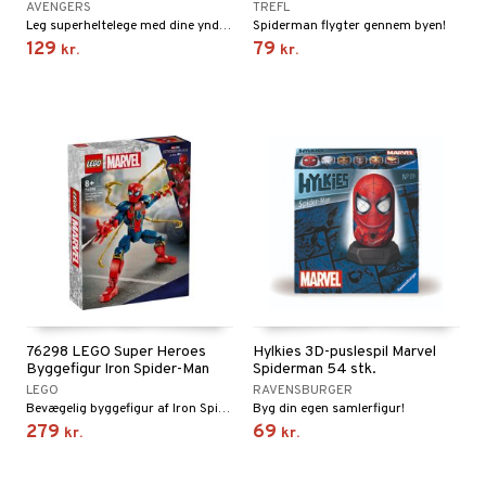
AVENGERS
TREFL
Leg superheltelege med dine yndlings-actionfigurer!
Spiderman flygter gennem byen!
ersen & Findus
O Super Heroes
129
79
kr.
kr.
pi Langstrømpe
ic
 MASKS
kemon
ållan
derman
er Mario
76298 LEGO Super Heroes
Hylkies 3D-puslespil Marvel
Byggefigur Iron Spider-Man
Spiderman 54 stk.
LEGO
RAVENSBURGER
Bevægelig byggefigur af Iron Spider-Man med 4 robotarme.
Byg din egen samlerfigur!
279
69
kr.
kr.