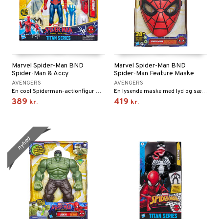
Marvel Spider-Man BND
Marvel Spider-Man BND
Spider-Man & Accy
Spider-Man Feature Maske
AVENGERS
AVENGERS
En cool Spiderman-actionfigur med masser af tilbehør.
En lysende maske med lyd og sætninger!
389
419
kr.
kr.
nyhed