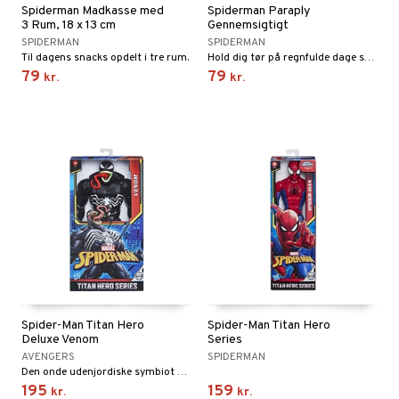
Spiderman Madkasse med
Spiderman Paraply
3 Rum, 18 x 13 cm
Gennemsigtigt
SPIDERMAN
SPIDERMAN
Til dagens snacks opdelt i tre rum.
Hold dig tør på regnfulde dage sammen med Spiderman!
79
79
kr.
kr.
Spider-Man Titan Hero
Spider-Man Titan Hero
Deluxe Venom
Series
AVENGERS
SPIDERMAN
Den onde udenjordiske symbiot Venom er en af Spider-Mans største fjender!
195
159
kr.
kr.