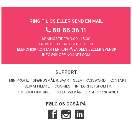
RING TIL OS ELLER SEND EN MAIL
80 88 36 11
ÅBNINGSTIDER: 9.00 - 15.00
FROKOST-LUKKET 12.00 - 13.00
TELEFONISK KONTAKT ER KUN PÅ ENGELSK ELLER SVENSK.
INFO@SHOPPING4NET.COM
SUPPORT
MIN PROFIL
SPØRGSMÅL & SVAR
GLEMT PASSWORD
KONTAKT
BLIV AFFILIATE
COOKIES
INTEGRITETSPOLITIK
OM SHOPPING4NET
SALGSVILKÅR FOR SHOPPING4NET
FØLG OS OGSÅ PÅ