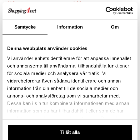
119
149
kr.
kr.
Samtycke
Information
Om
Denna webbplats använder cookies
Vi använder enhetsidentifierare för att anpassa innehållet
och annonserna till användarna, tillhandahålla funktioner
för sociala medier och analysera vår trafik. Vi
vidarebefordrar även sådana identifierare och annan
information från din enhet till de sociala medier och
Lundby Småland
Lundby Småland
annons- och analysföretag som vi samarbetar med.
Juletræssæt Nisse
Kattefamilie
LUNDBY
LUNDBY
Dessa kan i sin tur kombinera informationen med annan
information som du har tillhandahållit eller som de har
129
69
kr.
kr.
samlat in när du har använt deras tjänster. Du godkänner
våra cookies vid fortsatt användande av vår webbplats.
Tillåt alla