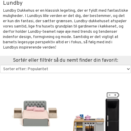
Lundby
oration
vogne
eværelset
atshirts
sker
gisk legetøj
øjdyr
ikker
il
Lundby Dukkehus er en klassisk legeting, der er fyldt med fantastiske
t
muligheder. I Lundbys lille verden er det dig, der bestemmer, og det
mper
etøjer
ndklæder
hirts
ele
teriale
i & Klodser
0 brikker
il
er kun din fantasi, der sætter grænsen. Lundby-dukkehuset afspejler
mål & svar
vores samtid, lige fra husets grundplan til gardinerne i køkkenet, og
evaring
kkelegetøj
pleje
ilen
gings
O Builder
hed
øj & strømper
 Mal
huse
espil
pil
derfor holder Lundby-teamet nøje øje med trends og tendenser
rodukt
getøj
ter & Tilbehør
indenfor design, formgivning og mode. Samtidig er det vigtigt at
aply
omag
ndby
slespil
barnets legesyge perspektiv altid er i fokus, så følg med ind i
elingen
pper
ker
dser
Lundbys inspirerende verden!
dby Stockholm
ne madservice
ionfigurer
ør
ilstilbehør
gformers
itroldene
gesmækker
y Born
te & Huer
ndegård
yret
Sortér eller filtrér så du nemt finder din favorit:
ktøj
pi Hoppetossa
kasser & Madopbevaring
bie
igt
urer
este & Gyngedyr
i Villa Villekulla
teflasker & Tilbehør
comelon
nge
 Real
lendere
dflasker & Tilbehør
ney Prinsesser
ykker
tlest Pet Shop
figurer
ketilbehør
briller
leich - Fortidsdyr
blarna
jer
by's Dollhouse
 håret
leich - Heste
mse
ejdskøretøjer
usholdning"
py Friends
leich - Wild Life
tman
er
ken & Køkkenredskaber
.L.
libompa
ndbiler
gøring
anicals
bil