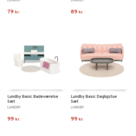
LUNDBY
LUNDBY
ersen & Findus
O Super Heroes
79
89
kr.
kr.
pi Langstrømpe
ic
 MASKS
kemon
ållan
derman
er Mario
Lundby Basic Badeværelse
Lundby Basic Dagligstue
Sæt
Sæt
LUNDBY
LUNDBY
99
99
kr.
kr.