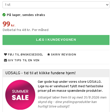
ney Prinsesser
tlest Pet Shop
figurer
ketilbehør
leich - Fortidsdyr
På lager, sendes straks
blarna
jer
99
by's Dollhouse
leich - Heste
mse
ejdskøretøjer
usholdning"
kr.
Delbetal fra 48 kr. Per måned
py Friends
leich - Wild Life
tman
er
ken & Køkkenredskaber
LÆG I KUNDEVOGNEN
.L.
libompa
ndbiler
gøring
anicals
bil
gtoys
ler
iti
tnite
etøj
FØJ TIL ØNSKESEDDEL
SKRIV REVISION
ens Barn
s
erbaner
GO Bluey
o
rsleg
GIV TIPS TIL EN VEN
ållan
ney
g
O City
badabado
andleg
UDSALG - tid til at klikke fundene hjem!
ffi Love
neys Prinsesser
O Classic
ki
ndørsleg
ikker
Gør gode kup under vores store UDSALG.
l
O Creator
ndørsspil
ikker
il
Lige nu er varehuset fyldt med fantastiske
t
priser på en masse spændende produkter.
zen
GO Disney
0 brikker
il
Udsalget løber frem til og med 31/8 2026 men
mål & svar
li Gris
O Disney Princess
skynd dig - dine yndlingsprodukter kan
espil
pil
hurtigt blive udsolgt!
rodukt
ry Potter
GO DUPLO