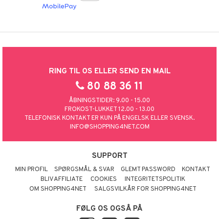
RING TIL OS ELLER SEND EN MAIL
80 88 36 11
ÅBNINGSTIDER: 9.00 - 15.00
FROKOST-LUKKET 12.00 - 13.00
TELEFONISK KONTAKT ER KUN PÅ ENGELSK ELLER SVENSK.
INFO@SHOPPING4NET.COM
SUPPORT
MIN PROFIL
SPØRGSMÅL & SVAR
GLEMT PASSWORD
KONTAKT
BLIV AFFILIATE
COOKIES
INTEGRITETSPOLITIK
OM SHOPPING4NET
SALGSVILKÅR FOR SHOPPING4NET
FØLG OS OGSÅ PÅ