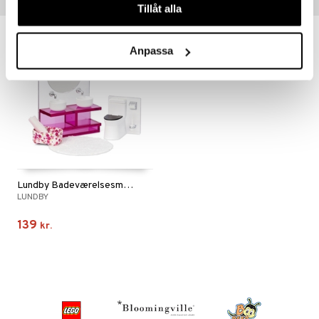
Tips til dig
Tillåt alla
Anpassa
Lundby Badeværelsesmøbler Sæt
LUNDBY
139
kr.