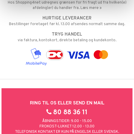
Hos Shopping4net udregnes grænsen for fri fragt ud fra hvilken(e)
ersen & Findus
O Super Heroes
afdeling(er) du handler fra. Læs mere »
pi Langstrømpe
HURTIGE LEVERANCER
ic
Bestillinger foretaget før kl. 13.00 afsendes normalt samme dag.
 MASKS
TRYG HANDEL
kemon
via faktura, kontokort, direkte betaling og kundekonto.
ållan
derman
er Mario
RING TIL OS ELLER SEND EN MAIL
80 88 36 11
ÅBNINGSTIDER: 9.00 - 15.00
FROKOST-LUKKET 12.00 - 13.00
TELEFONISK KONTAKT ER KUN PÅ ENGELSK ELLER SVENSK.