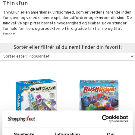
Thinkfun
oration
vogne
eværelset
atshirts
sker
gisk legetøj
øjdyr
ikker
il
t
ThinkFun er en amerikansk virksomhed, som er verdens førende inden
mper
etøjer
ndklæder
hirts
ele
teriale
i & Klodser
0 brikker
il
for sjove og vanedannende spil, der udfordrer og skærper dit sind. De
mål & svar
innovative spil pirrer barnets nysgerrighed og skaber sjove stunder
evaring
kkelegetøj
pleje
ilen
gings
O Builder
hed
øj & strømper
 Mal
huse
espil
pil
for hele familien, og produkterne får dig både til at smile og til at
rodukt
tænke.
getøj
ter & Tilbehør
aply
omag
ndby
slespil
elingen
Sortér eller filtrér så du nemt finder din favorit:
pper
ker
dser
dby Stockholm
ne madservice
ionfigurer
ør
ilstilbehør
gformers
itroldene
gesmækker
y Born
te & Huer
ndegård
yret
ktøj
pi Hoppetossa
kasser & Madopbevaring
bie
igt
urer
este & Gyngedyr
i Villa Villekulla
teflasker & Tilbehør
comelon
nge
 Real
lendere
dflasker & Tilbehør
ney Prinsesser
ykker
tlest Pet Shop
figurer
ketilbehør
briller
leich - Fortidsdyr
blarna
jer
by's Dollhouse
 håret
leich - Heste
mse
ejdskøretøjer
usholdning"
py Friends
leich - Wild Life
tman
er
ken & Køkkenredskaber
.L.
libompa
ndbiler
gøring
anicals
bil
Samtycke
Information
Om