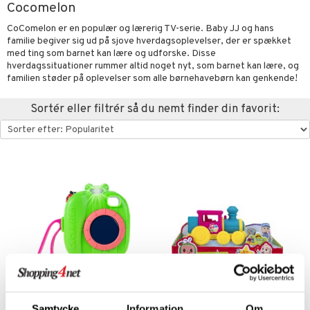
Cocomelon
oration
vogne
eværelset
atshirts
sker
gisk legetøj
øjdyr
ikker
il
t
CoComelon er en populær og lærerig TV-serie. Baby JJ og hans
mper
etøjer
ndklæder
hirts
ele
teriale
i & Klodser
0 brikker
il
familie begiver sig ud på sjove hverdagsoplevelser, der er spækket
mål & svar
med ting som barnet kan lære og udforske. Disse
evaring
kkelegetøj
pleje
ilen
gings
O Builder
hed
øj & strømper
 Mal
huse
espil
pil
hverdagssituationer rummer altid noget nyt, som barnet kan lære, og
rodukt
familien støder på oplevelser som alle børnehavebørn kan genkende!
getøj
ter & Tilbehør
aply
omag
ndby
slespil
elingen
Sortér eller filtrér så du nemt finder din favorit:
pper
ker
dser
dby Stockholm
ne madservice
ionfigurer
ør
ilstilbehør
gformers
itroldene
gesmækker
y Born
te & Huer
ndegård
yret
ktøj
pi Hoppetossa
kasser & Madopbevaring
bie
igt
urer
este & Gyngedyr
i Villa Villekulla
teflasker & Tilbehør
comelon
nge
 Real
lendere
dflasker & Tilbehør
ney Prinsesser
ykker
tlest Pet Shop
figurer
ketilbehør
briller
leich - Fortidsdyr
blarna
jer
by's Dollhouse
 håret
leich - Heste
mse
ejdskøretøjer
usholdning"
py Friends
leich - Wild Life
tman
er
ken & Køkkenredskaber
.L.
libompa
ndbiler
gøring
anicals
bil
Samtycke
Information
Om