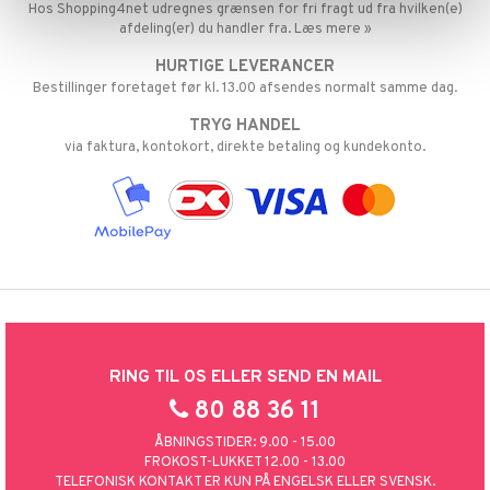
Hos Shopping4net udregnes grænsen for fri fragt ud fra hvilken(e)
ersen & Findus
O Super Heroes
afdeling(er) du handler fra. Læs mere »
pi Langstrømpe
HURTIGE LEVERANCER
ic
Bestillinger foretaget før kl. 13.00 afsendes normalt samme dag.
 MASKS
TRYG HANDEL
kemon
via faktura, kontokort, direkte betaling og kundekonto.
ållan
derman
er Mario
RING TIL OS ELLER SEND EN MAIL
80 88 36 11
ÅBNINGSTIDER: 9.00 - 15.00
FROKOST-LUKKET 12.00 - 13.00
TELEFONISK KONTAKT ER KUN PÅ ENGELSK ELLER SVENSK.