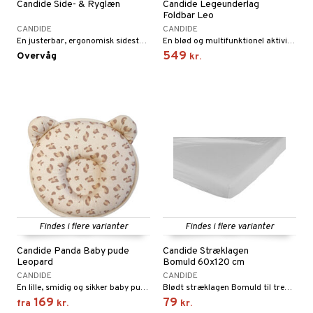
Candide Side- & Ryglæn
Candide Legeunderlag
Foldbar Leo
gtoys
ler
iti
tnite
etøj
CANDIDE
CANDIDE
ens Barn
En justerbar, ergonomisk sidestøtte.
En blød og multifunktionel aktivitetsmåtte.
s
erbaner
GO Bluey
o
rsleg
549
Overvåg
kr.
ållan
ney
g
O City
badabado
andleg
ffi Love
neys Prinsesser
O Classic
ki
ndørsleg
l
O Creator
ndørsspil
zen
GO Disney
li Gris
O Disney Princess
ry Potter
GO DUPLO
lo Kitty
O Friends
Findes i flere varianter
Findes i flere varianter
.L.
O Minecraft
Candide Panda Baby pude
Candide Stræklagen
r Muh
GO Ninjago
Leopard
Bomuld 60x120 cm
CANDIDE
CANDIDE
itroldene
GO Speed Champions
En lille, smidig og sikker baby pude med ergonomisk form.
Blødt stræklagen Bomuld til tremmeseng.
169
79
fra
kr.
kr.
 Patrol
GO Spidey