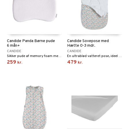
Candide Panda Børne pude
Candide Sovepose med
6 mån+
Hætte 0-3 mdr.
CANDIDE
CANDIDE
Sikker pude af memory foam med ergonomisk form.
En ultrablød vatteret pose, ideel til sikker og behagelig søvn i den første tid!
259
479
kr.
kr.