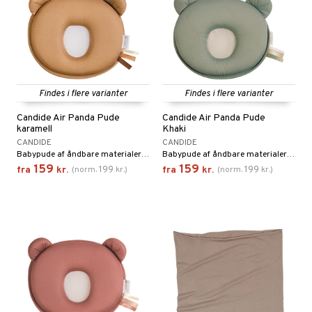
Findes i flere varianter
Findes i flere varianter
Candide Air Panda Pude
Candide Air Panda Pude
karamell
Khaki
CANDIDE
CANDIDE
Babypude af åndbare materialer med en ergonomisk form som er både lille, smidig og sikker.
Babypude af åndbare materialer med en ergonomisk form som er både lille, smidig og sikker.
159
159
199
199
fra
kr.
(
norm.
kr.
)
fra
kr.
(
norm.
kr.
)