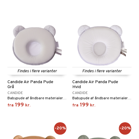
ersen & Findus
O Super Heroes
pi Langstrømpe
ic
 MASKS
kemon
ållan
derman
er Mario
Findes i flere varianter
Findes i flere varianter
Candide Air Panda Pude
Candide Air Panda Pude
Grå
Hvid
CANDIDE
CANDIDE
Babypude af åndbare materialer med en ergonomisk form som er både lille, smidig og sikker.
Babypude af åndbare materialer med en ergonomisk form som er både lille, smidig og sikker.
199
199
fra
kr.
fra
kr.
-20%
-20%