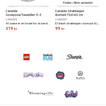
Findes i flere varianter
Candide
Candide Stræklagen
Sovepose/Swaddler 0-3
Bomuld 70x140 cm
mdr.
CANDIDE
CANDIDE
At svøbe er en fordel for at berolige urolige, overaktive spædbørn.
Et blødt stræklagen i bomuld til juniorseng.
379
99
kr.
kr.