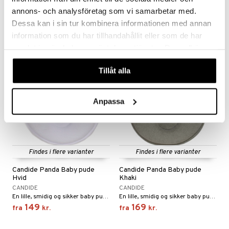
CANDIDE
CANDIDE
annons- och analysföretag som vi samarbetar med.
Et blødt, vandtæt madrasbeskytter.
En bred madraspude til tremmesengen.
Dessa kan i sin tur kombinera informationen med annan
139
299
fra
kr.
kr.
information som du har tillhandahållit eller som de har
samlat in när du har använt deras tjänster. Du godkänner
våra cookies vid fortsatt användande av vår webbplats.
Tillåt alla
Anpassa
Findes i flere varianter
Findes i flere varianter
Candide Panda Baby pude
Candide Panda Baby pude
Hvid
Khaki
CANDIDE
CANDIDE
En lille, smidig og sikker baby pude med ergonomisk form.
En lille, smidig og sikker baby pude med ergonomisk form.
149
169
fra
kr.
fra
kr.