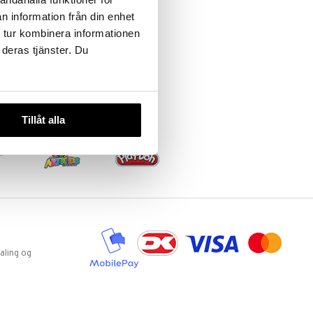
n information från din enhet
 tur kombinera informationen
 deras tjänster. Du
Tillåt alla
aling og