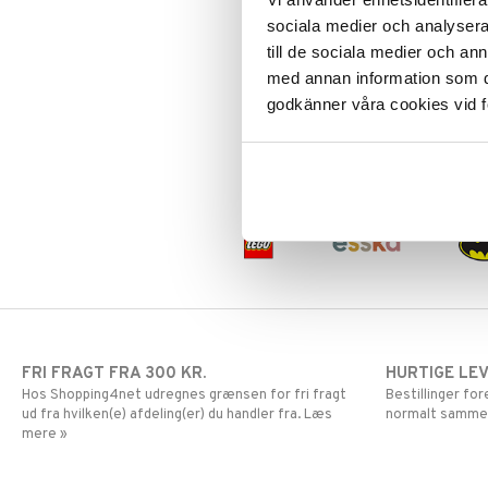
3Doodler Build & Play
Frozen
LEGO Disney
sociala medier och analysera 
Gurli Gris
LEGO Disney Princess
till de sociala medier och a
3DOODLER
Harry Potter
LEGO DUPLO
Skab sjove fortællinger i 3D med
med annan information som du 
dette sjove sæt fra 3Doodler!
Hello Kitty
LEGO Friends
godkänner våra cookies vid f
79
L.O.L.
LEGO Minecraft
(
norm.
119
kr.
)
kr.
Mor Muh
LEGO Ninjago
Mumitroldene
LEGO Speed Champions
Paw Patrol
LEGO Spidey
Pedersen & Findus
LEGO Super Heroes
Pippi Langstrømpe
Sonic
PJ MASKS
Pokemon
Skrållan
Spiderman
FRI FRAGT FRA 300 KR.
HURTIGE LE
Super Mario
Hos Shopping4net udregnes grænsen for fri fragt
Bestillinger fo
ud fra hvilken(e) afdeling(er) du handler fra. Læs
normalt samme
mere »