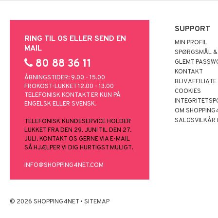
SUPPORT
RING TIL OS ELLER SEND EN
MIN PROFIL
MAIL
SPØRGSMÅL &
80 88 36 11
GLEMT PASSW
KONTAKT
ÅBNINGSTIDER: 9.00 - 15.00
BLIV AFFILIATE
FROKOST-LUKKET 12.00 - 13.00
COOKIES
TELEFONISK KONTAKT ER KUN PÅ
INTEGRITETSP
ENGELSK ELLER SVENSK.
OM SHOPPING
SALGSVILKÅR
TELEFONISK KUNDESERVICE HOLDER
LUKKET FRA DEN 29. JUNI TIL DEN 27.
JULI. KONTAKT OS GERNE VIA E-MAIL
SÅ HJÆLPER VI DIG HURTIGST MULIGT.
INFO@SHOPPING4NET.COM
© 2026 SHOPPING4NET
•
SITEMAP