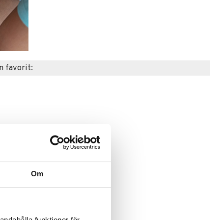
n favorit:
Om
andahålla funktioner för