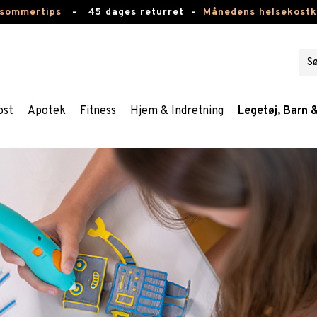
 sommertips
-
45 dages returret -
Månedens helsekost
ost
Apotek
Fitness
Hjem & Indretning
Legetøj, Barn 