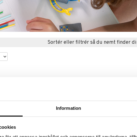
Sortér eller filtrér så du nemt finder di
%
Information
cookies
e för att anpassa innehållet och annonserna till användarna, tillh