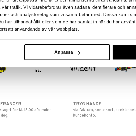
3Doodler Flow Pen Sæt
vår trafik. Vi vidarebefordrar även sådana identifierare och anna
nnons- och analysföretag som vi samarbetar med. Dessa kan i sin
3DOODLER
Den nye 3Doodler FLOW giver en
har tillhandahållit eller som de har samlat in när du har använt
ekstra blød og fleksibel
ortsatt användande av vår webbplats.
printeoplevelse.
799
kr.
Anpassa
VERANCER
TRYG HANDEL
retaget før kl. 13.00 afsendes
via faktura, kontokort, direkte bet
 dag.
kundekonto.