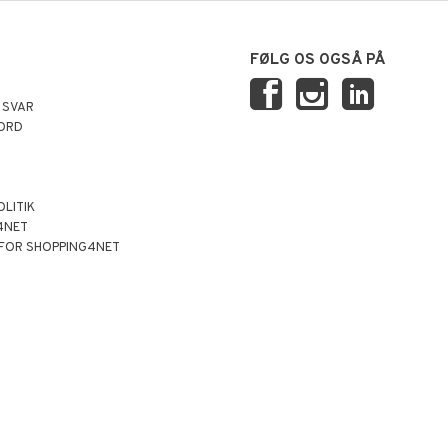
FØLG OS OGSÅ PÅ
 SVAR
ORD
OLITIK
4NET
 FOR SHOPPING4NET