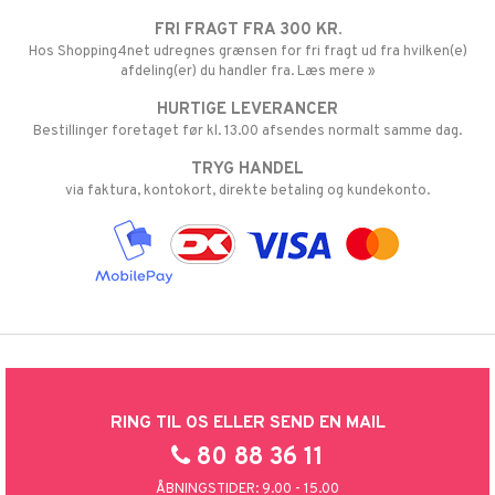
FRI FRAGT FRA 300 KR.
Hos Shopping4net udregnes grænsen for fri fragt ud fra hvilken(e)
afdeling(er) du handler fra. Læs mere »
HURTIGE LEVERANCER
Bestillinger foretaget før kl. 13.00 afsendes normalt samme dag.
TRYG HANDEL
via faktura, kontokort, direkte betaling og kundekonto.
RING TIL OS ELLER SEND EN MAIL
80 88 36 11
ÅBNINGSTIDER: 9.00 - 15.00