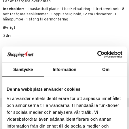
Let at fastgøre over døren.
.L.
Indeholder
: - 1 basketball plade - 1 basketball ring - 1 trefarvet net - 8
O Minecraft
net fastgørelsesklemmer - 1 oppustelig bold, 12 cm i diameter - 1
r Muh
GO Ninjago
håndpumpe - 1 stang til dørmontering
Øvrigt
itroldene
GO Speed Champions
3 år+
 Patrol
GO Spidey
ersen & Findus
O Super Heroes
pi Langstrømpe
ic
 MASKS
Samtycke
Information
Om
Artikelnr.
kemon
TAO57-1-XX
ållan
Denna webbplats använder cookies
derman
Vi använder enhetsidentifierare för att anpassa innehållet
Populære produkter
och annonserna till användarna, tillhandahålla funktioner
er Mario
för sociala medier och analysera vår trafik. Vi
vidarebefordrar även sådana identifierare och annan
information från din enhet till de sociala medier och