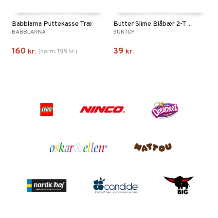
Babblarna Puttekasse Træ
Butter Slime Blåbær 2-Tone
BABBLARNA
SUNTOY
160
39
199
kr.
(
norm.
kr.
)
kr.