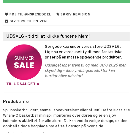
figurer
ketilbehør
leich - Fortidsdyr
blarna
jer
FØJ TIL ØNSKESEDDEL
SKRIV REVISION
by's Dollhouse
leich - Heste
mse
ejdskøretøjer
usholdning"
GIV TIPS TIL EN VEN
py Friends
leich - Wild Life
tman
er
ken & Køkkenredskaber
UDSALG - tid til at klikke fundene hjem!
.L.
libompa
ndbiler
gøring
anicals
bil
Gør gode kup under vores store UDSALG.
gtoys
ler
iti
tnite
etøj
Lige nu er varehuset fyldt med fantastiske
priser på en masse spændende produkter.
ens Barn
s
erbaner
GO Bluey
o
rsleg
Udsalget løber frem til og med 31/8 2026 men
ållan
ney
skynd dig - dine yndlingsprodukter kan
g
O City
badabado
andleg
hurtigt blive udsolgt!
ffi Love
neys Prinsesser
O Classic
ki
ndørsleg
TIL UDSALGET »
l
O Creator
ndørsspil
zen
Produktinfo
GO Disney
Spil basketball derhjemme i soveværelset eller stuen! Dette klassiske
li Gris
O Disney Princess
Wham-O basketball minispil monteres over døren og er en sjov
indendørs aktivitet for alle aldre. Du kan endda vælge design, da den
ry Potter
GO DUPLO
dobbeltsidede bagplade har et sejt design på hver side.
lo Kitty
O Friends