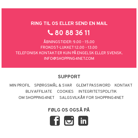
RING TIL OS ELLER SEND EN MAIL
80 88 36 11
ÅBNINGSTIDER: 9.00 - 15.00
FROKOST-LUKKET 12.00 - 13.00
TELEFONISK KONTAKT ER KUN PÅ ENGELSK ELLER SVENSK.
INFO@SHOPPING4NET.COM
SUPPORT
MIN PROFIL
SPØRGSMÅL & SVAR
GLEMT PASSWORD
KONTAKT
BLIV AFFILIATE
COOKIES
INTEGRITETSPOLITIK
OM SHOPPING4NET
SALGSVILKÅR FOR SHOPPING4NET
FØLG OS OGSÅ PÅ