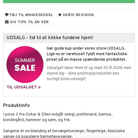
figurer
ketilbehør
leich - Fortidsdyr
blarna
jer
FØJ TIL ØNSKESEDDEL
SKRIV REVISION
by's Dollhouse
leich - Heste
mse
ejdskøretøjer
usholdning"
GIV TIPS TIL EN VEN
py Friends
leich - Wild Life
tman
er
ken & Køkkenredskaber
UDSALG - tid til at klikke fundene hjem!
.L.
libompa
ndbiler
gøring
anicals
bil
Gør gode kup under vores store UDSALG.
gtoys
ler
iti
tnite
etøj
Lige nu er varehuset fyldt med fantastiske
priser på en masse spændende produkter.
ens Barn
s
erbaner
GO Bluey
o
rsleg
Udsalget løber frem til og med 31/8 2026 men
ållan
ney
skynd dig - dine yndlingsprodukter kan
g
O City
badabado
andleg
hurtigt blive udsolgt!
ffi Love
neys Prinsesser
O Classic
ki
ndørsleg
TIL UDSALGET »
l
O Creator
ndørsspil
zen
Produktinfo
GO Disney
I pose 2 fra Oskar & Ellen indgår snegl, politimand, bamse,
li Gris
O Disney Princess
bondegård, hammer og søm, og frø.
ry Potter
GO DUPLO
Sangene er en blanding af bevægelseslege, fingerlege, klassiske
lo Kitty
sange og populære børnehavesange.
O Friends