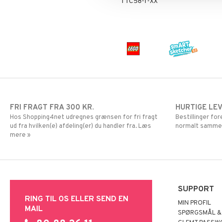
TTC58-1-XX
Super Mario
FRI FRAGT FRA 300 KR.
HURTIGE LE
Hos Shopping4net udregnes grænsen for fri fragt
Bestillinger fo
ud fra hvilken(e) afdeling(er) du handler fra. Læs
normalt samme
mere »
SUPPORT
RING TIL OS ELLER SEND EN
MIN PROFIL
MAIL
SPØRGSMÅL &