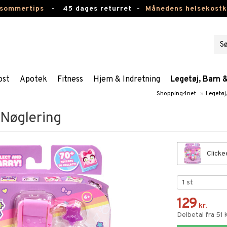
 sommertips
-
45 dages returret -
Månedens helsekost
ost
Apotek
Fitness
Hjem & Indretning
Legetøj, Barn 
Shopping4net
»
Legetøj
 Nøglering
Clicke
129
kr.
Delbetal fra 51