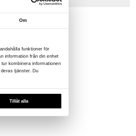
Tips til dig
Om
andahålla funktioner för
n information från din enhet
 tur kombinera informationen
oller
 deras tjänster. Du
Tillåt alla