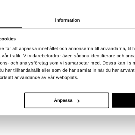
kke fundene hjem!
kup under vores store UDSALG. Lige nu er
fyldt med fantastiske priser på en masse
Information
 produkter.
øber frem til og med 31/8 2026 men skynd dig - dine
odukter kan hurtigt blive udsolgt!
cookies
LGET »
e för att anpassa innehållet och annonserna till användarna, tillh
vår trafik. Vi vidarebefordrar även sådana identifierare och anna
nnons- och analysföretag som vi samarbetar med. Dessa kan i sin
Clickeez Contr
har tillhandahållit eller som de har samlat in när du har använt
har seks herligt klikkende knapper, tre nøgleringe og
ortsatt användande av vår webbplats.
Skab din egen unikke fidget!
CLICKEEZ
er.
199
kr.
Anpassa