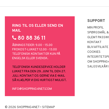
SUPPORT
RING TIL OS ELLER SEND EN
MIN PROFIL
MAIL
SPØRGSMÅL &
80 88 36 11
GLEMT PASSW
KONTAKT
ÅBNINGSTIDER: 9.00 - 15.00
BLIV AFFILIATE
FROKOST-LUKKET 12.00 - 13.00
COOKIES
TELEFONISK KONTAKT ER KUN PÅ
INTEGRITETSP
ENGELSK ELLER SVENSK.
OM SHOPPING
SALGSVILKÅR
TELEFONISK KUNDESERVICE HOLDER
LUKKET FRA DEN 29. JUNI TIL DEN 27.
JULI. KONTAKT OS GERNE VIA E-MAIL
SÅ HJÆLPER VI DIG HURTIGST MULIGT.
INFO@SHOPPING4NET.COM
© 2026 SHOPPING4NET
•
SITEMAP