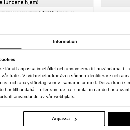
kke fundene hjem!
kup under vores store UDSALG. Lige nu er
fyldt med fantastiske priser på en masse
 produkter.
øber frem til og med 31/8 2026 men skynd dig - dine
odukter kan hurtigt blive udsolgt!
Information
LGET »
cookies
CB Baby Mikr
e för att anpassa innehållet och annonserna till användarna, tillh
rument, som giver barnet lyst til at skabe smuk
mmestik, der sidder fast på instrumentet med en
vår trafik. Vi vidarebefordrar även sådana identifierare och anna
CLEMENTONI B
nen på de 5 farverige tangenter, og det stimulerer
nnons- och analysföretag som vi samarbetar med. Dessa kan i sin
99
.
kr.
har tillhandahållit eller som de har samlat in när du har använt
ortsatt användande av vår webbplats.
Anpassa