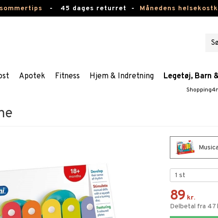
 sommertips
-
45 dages returret -
Månedens helsekost
ost
Apotek
Fitness
Hjem & Indretning
Legetøj, Barn 
Shopping4n
ne
Musica
89
kr.
Delbetal fra 47