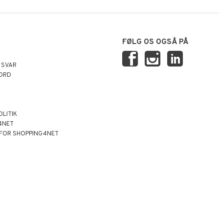
FØLG OS OGSÅ PÅ
 SVAR
ORD
OLITIK
4NET
 FOR SHOPPING4NET