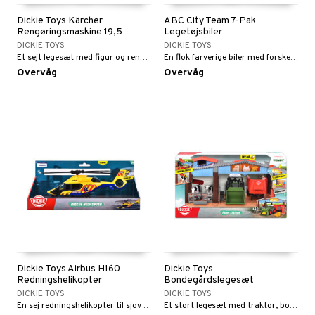
gtoys
ler
iti
Dickie Toys Kärcher
ABC City Team 7-Pak
tnite
etøj
Rengøringsmaskine 19,5
Legetøjsbiler
ens Barn
cm
s
erbaner
GO Bluey
DICKIE TOYS
DICKIE TOYS
o
rsleg
Et sejt legesæt med figur og rengøringsmaskine med bevægelige dele.
En flok farverige biler med forskellige funktioner.
ållan
ney
g
O City
badabado
andleg
Overvåg
Overvåg
ffi Love
neys Prinsesser
O Classic
ki
ndørsleg
l
O Creator
ndørsspil
zen
GO Disney
li Gris
O Disney Princess
ry Potter
GO DUPLO
lo Kitty
O Friends
.L.
O Minecraft
r Muh
GO Ninjago
Dickie Toys Airbus H160
Dickie Toys
Redningshelikopter
Bondegårdslegesæt
itroldene
GO Speed Champions
DICKIE TOYS
DICKIE TOYS
En sej redningshelikopter til sjov leg.
Et stort legesæt med traktor, bondegård og tilbehør!
 Patrol
GO Spidey