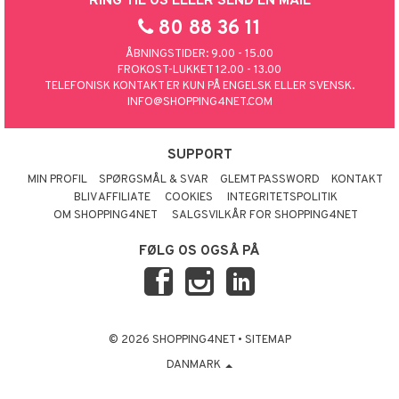
RING TIL OS ELLER SEND EN MAIL
80 88 36 11
ÅBNINGSTIDER: 9.00 - 15.00
FROKOST-LUKKET 12.00 - 13.00
TELEFONISK KONTAKT ER KUN PÅ ENGELSK ELLER SVENSK.
INFO@SHOPPING4NET.COM
SUPPORT
MIN PROFIL
SPØRGSMÅL & SVAR
GLEMT PASSWORD
KONTAKT
BLIV AFFILIATE
COOKIES
INTEGRITETSPOLITIK
OM SHOPPING4NET
SALGSVILKÅR FOR SHOPPING4NET
FØLG OS OGSÅ PÅ
© 2026 SHOPPING4NET
•
SITEMAP
DANMARK