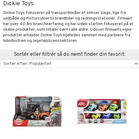
Dickie Toys
oration
vogne
eværelset
atshirts
sker
gisk legetøj
øjdyr
ikker
il
t
Dickie Toys fokuserer på transportmidler af enhver slags, lige fra
mper
etøjer
ndklæder
hirts
ele
teriale
i & Klodser
0 brikker
il
sejlbåde og motorcykler til brandbiler og redningsstationer. Firmaet
mål & svar
har over 40 års brancheerfaring og har siden starten fokuseret på at
evaring
kkelegetøj
pleje
ilen
gings
O Builder
hed
øj & strømper
 Mal
huse
espil
pil
skabe produkter, som tiltaler børn i alle aldre. Udover firmaets egne
rodukt
produkter arbejder Dickie Toys ligeledes sammen med partnere fra
getøj
ter & Tilbehør
aply
omag
ndby
slespil
bilindustrien og legetøjslicenssektoren.
elingen
pper
ker
dser
dby Stockholm
ne madservice
ionfigurer
ør
ilstilbehør
Sortér eller filtrér så du nemt finder din favorit:
gformers
itroldene
gesmækker
y Born
te & Huer
ndegård
yret
ktøj
pi Hoppetossa
kasser & Madopbevaring
bie
igt
urer
este & Gyngedyr
i Villa Villekulla
teflasker & Tilbehør
comelon
nge
 Real
lendere
dflasker & Tilbehør
ney Prinsesser
ykker
tlest Pet Shop
figurer
ketilbehør
briller
leich - Fortidsdyr
blarna
jer
by's Dollhouse
 håret
leich - Heste
mse
ejdskøretøjer
usholdning"
py Friends
leich - Wild Life
tman
er
ken & Køkkenredskaber
.L.
libompa
ndbiler
gøring
anicals
bil