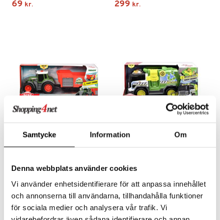
69
299
kr.
kr.
ersen & Findus
O Super Heroes
pi Langstrømpe
ic
 MASKS
kemon
ållan
derman
er Mario
Samtycke
Information
Om
Dickie Toys Fendt Traktor
Dickie Toys Genbrugsbil 30
med Trailer
cm
DICKIE TOYS
DICKIE TOYS
En sej traktor med trailer med tipfunktion.
En sej skraldebil med lys og lyd.
Denna webbplats använder cookies
129
199
kr.
kr.
Vi använder enhetsidentifierare för att anpassa innehållet
och annonserna till användarna, tillhandahålla funktioner
för sociala medier och analysera vår trafik. Vi
vidarebefordrar även sådana identifierare och annan