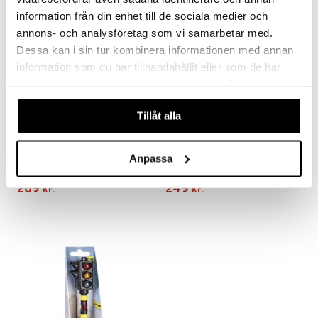
information från din enhet till de sociala medier och
annons- och analysföretag som vi samarbetar med.
Dessa kan i sin tur kombinera informationen med annan
information som du har tillhandahållit eller som de har
samlat in när du har använt deras tjänster. Du godkänner
våra cookies vid fortsatt användande av vår webbplats.
Tillåt alla
Dickie Toys Radiostyret
Dickie Toys RC Dirt
Drone 12 cm
Thunder
Anpassa
DICKIE TOYS
DICKIE TOYS
En perfekt første drone til indendørs brug.
En cool radiostyret bil med et sejt design.
289
249
kr.
kr.