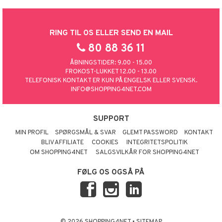
RING TIL OS ELLER SEND EN MAIL
80 88 36 11
ÅBNINGSTIDER: 9.00 - 15.00
FROKOST-LUKKET 12.00 - 13.00
TELEFONISK KONTAKT ER KUN PÅ ENGELSK ELLER SVENSK.
INFO@SHOPPING4NET.COM
SUPPORT
MIN PROFIL
SPØRGSMÅL & SVAR
GLEMT PASSWORD
KONTAKT
BLIV AFFILIATE
COOKIES
INTEGRITETSPOLITIK
OM SHOPPING4NET
SALGSVILKÅR FOR SHOPPING4NET
FØLG OS OGSÅ PÅ
© 2026 SHOPPING4NET
•
SITEMAP