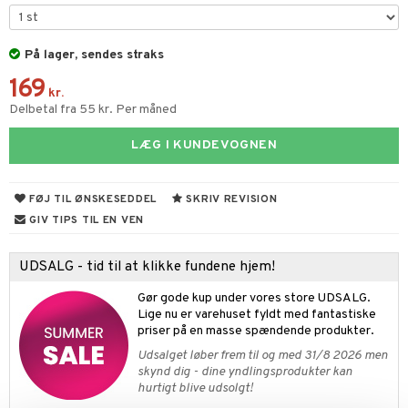
figurer
ketilbehør
leich - Fortidsdyr
blarna
jer
På lager, sendes straks
by's Dollhouse
leich - Heste
mse
ejdskøretøjer
usholdning"
169
py Friends
leich - Wild Life
tman
er
kr.
ken & Køkkenredskaber
Delbetal fra 55 kr. Per måned
.L.
libompa
ndbiler
gøring
anicals
bil
LÆG I KUNDEVOGNEN
gtoys
ler
iti
tnite
etøj
ens Barn
s
erbaner
GO Bluey
o
rsleg
FØJ TIL ØNSKESEDDEL
SKRIV REVISION
ållan
ney
g
O City
badabado
GIV TIPS TIL EN VEN
andleg
ffi Love
neys Prinsesser
O Classic
ki
ndørsleg
UDSALG - tid til at klikke fundene hjem!
l
O Creator
ndørsspil
Gør gode kup under vores store UDSALG.
zen
GO Disney
Lige nu er varehuset fyldt med fantastiske
priser på en masse spændende produkter.
li Gris
O Disney Princess
Udsalget løber frem til og med 31/8 2026 men
skynd dig - dine yndlingsprodukter kan
ry Potter
GO DUPLO
hurtigt blive udsolgt!
lo Kitty
O Friends