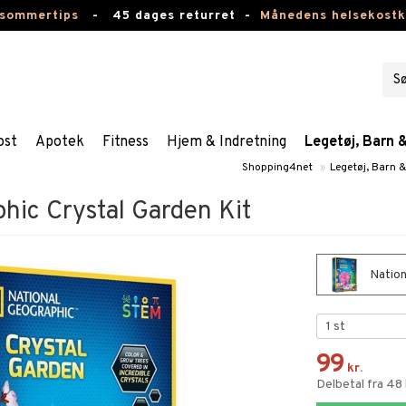
 sommertips
-
45 dages returret -
Månedens helsekost
ost
Apotek
Fitness
Hjem & Indretning
Legetøj, Barn 
Shopping4net
»
Legetøj, Barn 
hic Crystal Garden Kit
Nation
99
kr.
Delbetal fra 48