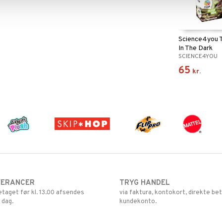
Science4you 
In The Dark
SCIENCE4YOU
65
kr.
VERANCER
TRYG HANDEL
retaget før kl. 13.00 afsendes
via faktura, kontokort, direkte bet
 dag.
kundekonto.