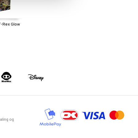
T-Rex Glow
aling og