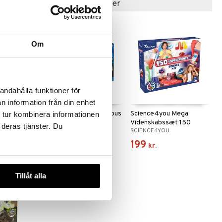
Populære produkter
Om
andahålla funktioner för
n information från din enhet
nerals &
Giant Crystals & Precious
Science4you Mega
 tur kombinera informationen
Stones
Videnskabssæt 150
 deras tjänster. Du
CLEMENTONI
SCIENCE4YOU
Eksperimenter
229
199
kr.
kr.
Tillåt alla