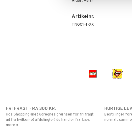
Alder: +8 år
Super Mario
Artikelnr.
TNG01-1-XX
FRI FRAGT FRA 300 KR.
HURTIGE LE
Hos Shopping4net udregnes grænsen for fri fragt
Bestillinger fo
ud fra hvilken(e) afdeling(er) du handler fra. Læs
normalt samme
mere »