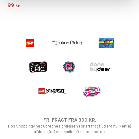
r Muh
GO Ninjago
99
kr.
itroldene
GO Speed Champions
 Patrol
GO Spidey
ersen & Findus
O Super Heroes
pi Langstrømpe
ic
 MASKS
kemon
ållan
derman
er Mario
FRI FRAGT FRA 300 KR.
Hos Shopping4net udregnes grænsen for fri fragt ud fra hvilken(e)
afdeling(er) du handler fra. Læs mere »