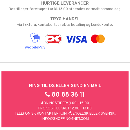
HURTIGE LEVERANCER
Bestillinger foretaget før kl. 13.00 afsendes normalt samme dag.
TRYG HANDEL
via faktura, kontokort, direkte betaling og kundekonto.
RING TIL OS ELLER SEND EN MAIL
80 88 36 11
ÅBNINGSTIDER: 9.00 - 15.00
FROKOST-LUKKET 12.00 - 13.00
TELEFONISK KONTAKT ER KUN PÅ ENGELSK ELLER SVENSK.
INFO@SHOPPING4NET.COM