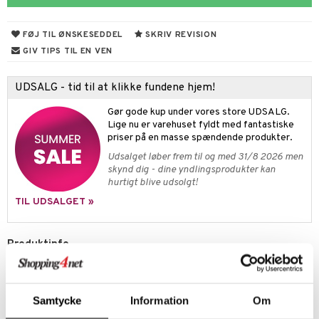
 håret
vt Sæt
ngsspil
eg
FØJ TIL ØNSKESEDDEL
SKRIV REVISION
ivitetslegetøj
ele
ervoks
enter
getøj
ikker
GIV TIPS TIL EN VEN
vogne
atshirts
gisk legetøj
øjdyr
ikker
il
t
UDSALG - tid til at klikke fundene hjem!
etøjer
hirts
ele
teriale
i & Klodser
0 brikker
il
mål & svar
Gør gode kup under vores store UDSALG.
kkelegetøj
gings
O Builder
øj & strømper
 Mal
huse
espil
pil
Lige nu er varehuset fyldt med fantastiske
rodukt
priser på en masse spændende produkter.
omag
ndby
slespil
Udsalget løber frem til og med 31/8 2026 men
elingen
skynd dig - dine yndlingsprodukter kan
dser
dby Stockholm
ionfigurer
ilstilbehør
hurtigt blive udsolgt!
gformers
itroldene
y Born
ndegård
yret
TIL UDSALGET »
ktøj
pi Hoppetossa
bie
urer
este & Gyngedyr
Produktinfo
i Villa Villekulla
comelon
 Real
lendere
En praktisk Mumitroldene stofpose i slidstærk bomuldscanvas, med
ney Prinsesser
tlest Pet Shop
figurer
et sjovt Stinky-print og teksten 'Catch Me' på forsiden. Kan bæres i
hånden eller over skulderen. Håndtagene er cirka 28 cm høje.
ketilbehør
leich - Fortidsdyr
blarna
jer
Samtycke
Information
Om
Fremstillet i genanvendt bomuld.
by's Dollhouse