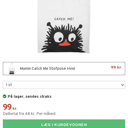
oration
eværelset
sker
mper
ndklæder
evaring
pleje
ilen
getøj
ter & Tilbehør
aply
pper
sker
hed
99 kr.
Mumin Catch Me Stofpose Hvid
ne madservice
ør
gesmækker
te & Huer
kasser & Madopbevaring
igt
På lager, sendes straks
er
99
teflasker & Tilbehør
nge
e bøger
ories
kr.
Delbetal fra 48 kr. Per måned
dflasker & Tilbehør
ykker
ketter & Solhatte
ær
ger
j & UV-tøj
rmærker
LÆG I KUNDEVOGNEN
briller
t materiale
imenter