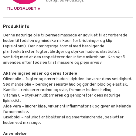
hurtigt blive udsolgt!
libompa
ndbiler
gøring
anicals
bil
TIL UDSALGET »
gtoys
ler
iti
tnite
etøj
ens Barn
s
erbaner
GO Bluey
o
rsleg
Produktinfo
ållan
ney
g
O City
badabado
andleg
Denne naturlige olie til perinealmassage er udviklet til at forberede
huden til fødslen og mindske risikoen for bristninger og klip
ffi Love
neys Prinsesser
O Classic
ki
ndørsleg
(episiotomi). Den næringsrige formel med beroligende
planteekstrakter fugter, blødgør og styrker hudens elasticitet,
l
O Creator
ndørsspil
samtidig med at den respekterer den intime mikrobiom. Kan også
anvendes efter fødslen til at massere og pleje arvæv.
zen
GO Disney
li Gris
Aktive ingredienser og deres fordele
O Disney Princess
Olivenolie – fugter og nærer huden i dybden, bevarer dens smidighed.
ry Potter
Sød mandelolie – beroliger sensitiv hud og gør den blød og elastisk.
GO DUPLO
Kamille – reducerer rødme og svie, fremmer hudens heling.
lo Kitty
O Friends
Vitamin C – styrker hudbarrieren og genopretter dens naturlige
lipidskikt.
.L.
O Minecraft
Aloe Vera – lindrer kløe, virker antiinflammatorisk og giver en kølende
fornemmelse.
r Muh
GO Ninjago
Bisabolol – naturligt antibakteriel og smertelindrende, beskytter
huden ved massage.
itroldene
GO Speed Champions
Anvendelse