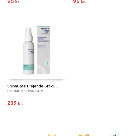
95
195
kr.
kr.
ShinnCare Plejende Graviditetsolie 100 ml
DOOMOO SHINNCARE
239
kr.