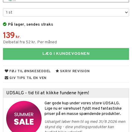
vogne
atshirts
gisk legetøj
øjdyr
ikker
il
t
etøjer
hirts
ele
teriale
i & Klodser
0 brikker
il
mål & svar
På lager, sendes straks
kkelegetøj
gings
O Builder
øj & strømper
 Mal
huse
espil
pil
139
rodukt
kr.
omag
ndby
slespil
Delbetal fra 52 kr. Per måned
elingen
dser
dby Stockholm
ionfigurer
ilstilbehør
LÆG I KUNDEVOGNEN
gformers
itroldene
y Born
ndegård
yret
ktøj
pi Hoppetossa
bie
urer
FØJ TIL ØNSKESEDDEL
SKRIV REVISION
este & Gyngedyr
GIV TIPS TIL EN VEN
i Villa Villekulla
comelon
 Real
lendere
ney Prinsesser
tlest Pet Shop
figurer
UDSALG - tid til at klikke fundene hjem!
ketilbehør
leich - Fortidsdyr
blarna
jer
Gør gode kup under vores store UDSALG.
Lige nu er varehuset fyldt med fantastiske
by's Dollhouse
leich - Heste
mse
ejdskøretøjer
usholdning"
priser på en masse spændende produkter.
py Friends
leich - Wild Life
Udsalget løber frem til og med 31/8 2026 men
tman
er
ken & Køkkenredskaber
skynd dig - dine yndlingsprodukter kan
.L.