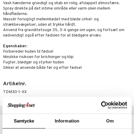
 Patrol
GO Spidey
Vask hænderne grundigt og skab en rolig, afslappet atmosfære.
Spray direkte på det intime område eller varm olien mellem
ersen & Findus
O Super Heroes
håndfladerne.
Massér forsigtigt mellemkødet med bløde cirkel- og
pi Langstrømpe
ic
strækbevægelser, uden at trykke hårdt.
Anvend fra graviditetsuge 35, 3-4 gange om ugen, og fortsæt om
 MASKS
nødvendigt også efter fødslen for at blødgøre arvæv.
kemon
Egenskaber
:
ållan
Forbereder huden til fødsel
Mindske risikoen for bristninger og klip
derman
Fugter, blødgør og styrker huden
Sikker at anvende både før og efter fødsel
er Mario
Artikelnr.
TDM30-1-XX
Tips til dig
Samtycke
Information
Om