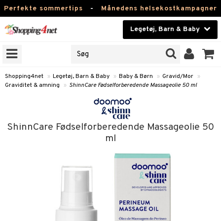
Perfekte sommertips
-
Månedens helsekostkampagner
Legetøj, Barn & Baby
RKER
Skønhed
NER
ODUKTER
Kontaktlinser
Shopping4net
»
Legetøj, Barn & Baby
»
Baby & Børn
»
Gravid/Mor
»
Graviditet & amning
»
ShinnCare Fødselforberedende Massageolie 50 ml
Helsekost
Børn
Apotek
et
ShinnCare Fødselforberedende Massageolie 50
bygym
ber & Håndklæder
Fitness
ml
 & Rangler
ogn-tilbehør
Hjem & Indretning
åstole
Legetøj, Barn & Baby
teklude
behør
/Mor
Varemærker
er
klædning
viditet & amning
Kampagner
ing