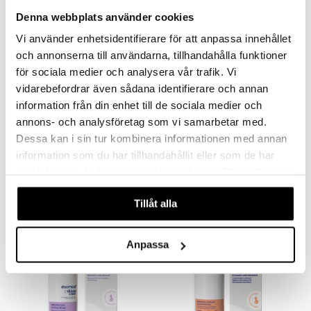
Denna webbplats använder cookies
Vi använder enhetsidentifierare för att anpassa innehållet
och annonserna till användarna, tillhandahålla funktioner
för sociala medier och analysera vår trafik. Vi
vidarebefordrar även sådana identifierare och annan
information från din enhet till de sociala medier och
annons- och analysföretag som vi samarbetar med.
Doomoo Necessaire med Graviditets- & Efterplejesæt
Doomoo Pusletaske 8 tilbehør
DOOMOO
DOOMOO
Dessa kan i sin tur kombinera informationen med annan
information som du har tillhandahållit eller som de har
799
579
kr.
kr.
samlat in när du har använt deras tjänster. Du godkänner
våra cookies vid fortsatt användande av vår webbplats.
Tillåt alla
Anpassa