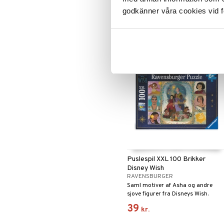
filmen Ønsket.
godkänner våra cookies vid f
69
kr.
Puslespil XXL 100 Brikker
Disney Wish
RAVENSBURGER
Saml motiver af Asha og andre
sjove figurer fra Disneys Wish.
39
kr.