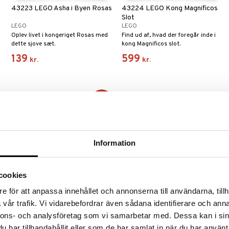
43223 LEGO Asha i Byen Rosas
43224 LEGO Kong Magnificos
Slot
LEGO
LEGO
Oplev livet i kongeriget Rosas med
Find ud af, hvad der foregår inde i
dette sjove sæt.
kong Magnificos slot.
139
599
kr.
kr.
-23%
Information
cookies
e för att anpassa innehållet och annonserna till användarna, tillh
Disney Wish Core Doll Asha
Disney Wish Petite Doll Asha 15
vår trafik. Vi vidarebefordrar även sådana identifierare och anna
cm
nnons- och analysföretag som vi samarbetar med. Dessa kan i sin
DISNEY WISH
DISNEY WISH
Asha har langt flettet hår og en
En mindre dukke som kan følge med
har tillhandahållit eller som de har samlat in när du har använt