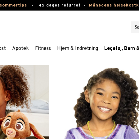
 sommertips
-
45 dages returret -
Månedens helsekost
ost
Apotek
Fitness
Hjem & Indretning
Legetøj, Barn 