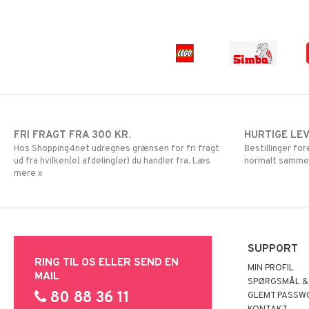
FRI FRAGT FRA 300 KR.
HURTIGE LE
Hos Shopping4net udregnes grænsen for fri fragt
Bestillinger fo
ud fra hvilken(e) afdeling(er) du handler fra. Læs
normalt samme
mere »
SUPPORT
RING TIL OS ELLER SEND EN
MIN PROFIL
MAIL
SPØRGSMÅL &
80 88 36 11
GLEMT PASSW