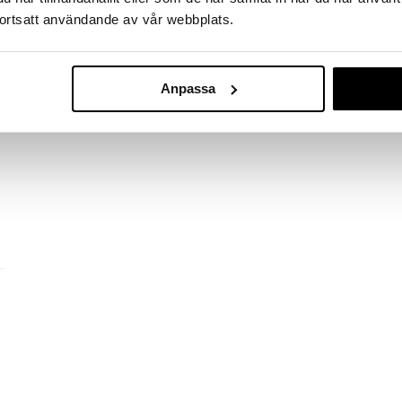
smuk lilla kjole præcis som i filmen.
dig på eventyr!
ortsatt användande av vår webbplats.
99
69
(
norm.
129
kr.
)
kr.
kr.
Anpassa