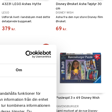
43231 LEGO Ashas Hytte
Disney Ønsket Asha Tøjdyr 30
cm
LEGO
DISNEY WISH
Udforsk livet i landsbyen med dette
Asha fra den nye store Disney-film
detaljerede byggesæt.
Ønsket.
379
69
kr.
kr.
-29%
Om
andahålla funktioner för
Disney Wish Petite Doll Dahlia
Puslespil 3 x 49 Disney Wish
n information från din enhet
15 cm
 tur kombinera informationen
DISNEY WISH
RAVENSBURGER
Ashas bedste ven Dahlia fra filmen
Saml motivet af de nye Disney-
 deras tjänster. Du