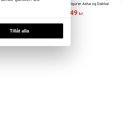
Wish!
figurer Asha og Dahlia!
49
49
(
norm.
69
kr.
)
kr.
kr.
Tillåt alla