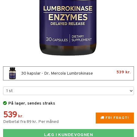
kar
æmpende
skud
er
g
pigment
melse
rkende
se & hals
biloba
erolsænkende
hæmmende
fedtsyrer
tsyrer
nergi
539 kr.
30 kapslar - Dr. Mercola Lumbrokinase
skler
g
er
lskott
På lager, sendes straks
tarm
ion
es
539
r
ade
kr.
FRI FRAGT!
Delbetal fra 89 kr. Per måned
hed & uro
od
LÆG I KUNDEVOGNEN