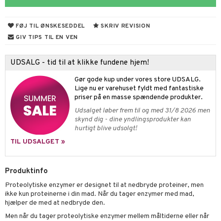
ygiejne
ndra
arer
døjelse
m
rodukter
frø & nødder
gulerende
spleje
FØJ TIL ØNSKESEDDEL
SKRIV REVISION
beringsprodukter
ium
æt
GIV TIPS TIL EN VEN
emer
d
ier & bouillon
ning
neraler
 fod
UDSALG - tid til at klikke fundene hjem!
ncremer
pleje
elsepleje
bagning
je
Gør gode kup under vores store UDSALG.
sning
dpleje
lsam
 & frøpastaer
gtere
Lige nu er varehuset fyldt med fantastiske
priser på en masse spændende produkter.
cialprodukter
behør
hampo
fedt
tik
pi
er
Udsalget løber frem til og med 31/8 2026 men
cialprodukter
skynd dig - dine yndlingsprodukter kan
d
er
ring
e
je
hurtigt blive udsolgt!
ber
riske olier
d
od
 tænder
 & mineral
tet & amning
TIL UDSALGET »
e
, brusebad & sæbe
g & afgiftning
indring
terium & PMS
stilskud
Produktinfo
ylotion
dler
e
stilskud
Proteolytiske enzymer er designet til at nedbryde proteiner, men
o
r
kyttelse
ta
dereddike
ikke kun proteinerne i din mad. Når du tager enzymer med mad,
hjælper de med at nedbryde den.
pspeeling
ersun
produkter
yst
yst
 & K
t
Men når du tager proteolytiske enzymer mellem måltiderne eller når