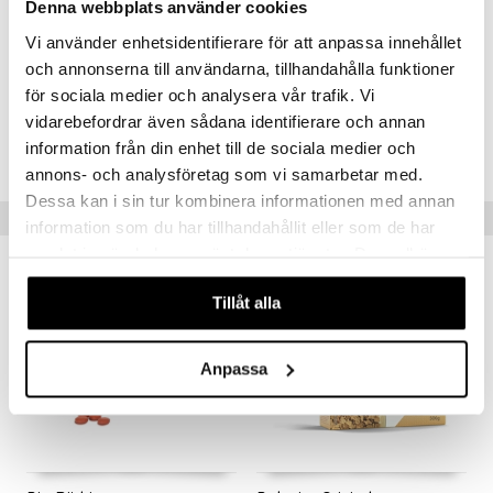
Indhold per 1 kapsel Mängd
Denna webbplats använder cookies
Fibrinolytisk enzymblandning 2000 FU
11 mg
Vi använder enhetsidentifierare för att anpassa innehållet
Proteas
och annonserna till användarna, tillhandahålla funktioner
Lumbrokinase
för sociala medier och analysera vår trafik. Vi
Artikelnr.
vidarebefordrar även sådana identifierare och annan
information från din enhet till de sociala medier och
HDMAA-DZ-30
annons- och analysföretag som vi samarbetar med.
Dessa kan i sin tur kombinera informationen med annan
Populære produkter
information som du har tillhandahållit eller som de har
samlat in när du har använt deras tjänster. Du godkänner
kampagne
-31%
våra cookies vid fortsatt användande av vår webbplats.
Tillåt alla
Anpassa