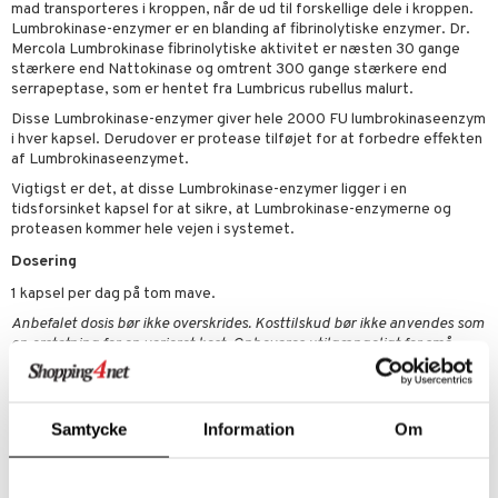
e
n uden sol
danter
mad transporteres i kroppen, når de ud til forskellige dele i kroppen.
mål & svar
Lumbrokinase-enzymer er en blanding af fibrinolytiske enzymer. Dr.
cialprodukter
ber
e
rbrænding
iner
Mercola Lumbrokinase fibrinolytiske aktivitet er næsten 30 gange
rodukt
stærkere end Nattokinase og omtrent 300 gange stærkere end
creme
erstatning
serrapeptase, som er hentet fra Lumbricus rubellus malurt.
elingen
Disse Lumbrokinase-enzymer giver hele 2000 FU lumbrokinaseenzym
iner
i hver kapsel. Derudover er protease tilføjet for at forbedre effekten
af Lumbrokinaseenzymet.
Vigtigst er det, at disse Lumbrokinase-enzymer ligger i en
tidsforsinket kapsel for at sikre, at Lumbrokinase-enzymerne og
proteasen kommer hele vejen i systemet.
taminer
Dosering
1 kapsel per dag på tom mave.
Anbefalet dosis bør ikke overskrides. Kosttilskud bør ikke anvendes som
en erstatning for en varieret kost. Opbevares utilgængeligt for små
børn.
Ingredienser
Mikrokrystallinsk cellulose, tidsforsinket kapsel
Samtycke
Information
Om
(hydroxypropylmethylcellulose, gellangummi), fibrinolytisk
enzymblanding (protease, lumbrokinase), risklid, ascorbylpalmitat.