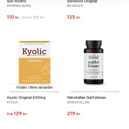
Bio-Rödris
Betavivo Original
PHARMA NORD
BETAVIVO
110
135
129
kr.
(
norm.
kr.
)
kr.
Findes i flere varianter
Kyolic Original 600mg
Närokällan Nattokinas
KYOLIC
NÄROKÄLLAN
129
219
fra
kr.
kr.