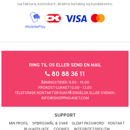
via faktura, kontokort, direkte betaling og kundekonto.
RING TIL OS ELLER SEND EN MAIL
80 88 36 11
ÅBNINGSTIDER: 9.00 - 15.00
FROKOST-LUKKET 12.00 - 13.00
TELEFONISK KONTAKT ER KUN PÅ ENGELSK ELLER SVENSK.
INFO@SHOPPING4NET.COM
SUPPORT
MIN PROFIL
SPØRGSMÅL & SVAR
GLEMT PASSWORD
KONTAKT
BLIV AFFILIATE
COOKIES
INTEGRITETSPOLITIK