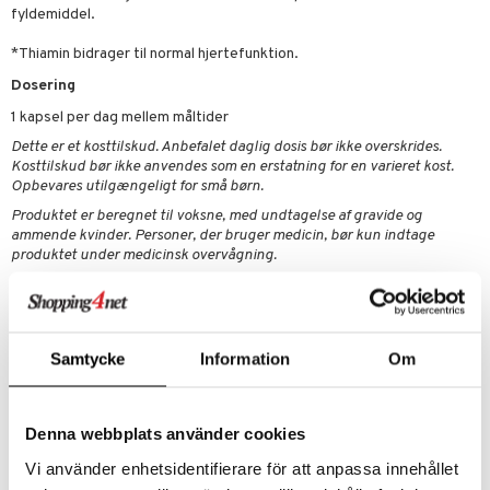
e
n uden sol
danter
fyldemiddel.
mål & svar
cialprodukter
ber
e
rbrænding
iner
*Thiamin bidrager til normal hjertefunktion.
rodukt
creme
erstatning
Dosering
elingen
1 kapsel per dag mellem måltider
iner
Dette er et kosttilskud. Anbefalet daglig dosis bør ikke overskrides.
Kosttilskud bør ikke anvendes som en erstatning for en varieret kost.
Opbevares utilgængeligt for små børn.
Produktet er beregnet til voksne, med undtagelse af gravide og
ammende kvinder. Personer, der bruger medicin, bør kun indtage
taminer
produktet under medicinsk overvågning.
Ingredienser
Ingredienser: Fyldemiddel (tapioka), ekstrakt af fermenterede
sojabønner (Glycine max), vegetabilsk kapsel (pullulan), leucin, B1-
vitamin (thiaminhydrochlorid).
Samtycke
Information
Om
Indhold och mängd per dos:
Extrakt av fermenterade sojabönor 100 mg varav nattokinas 2000
FU, B1-vitamin (tiaminhydroklorid) 10 mg %DRI 909 %, Leucin 12 mg.
Denna webbplats använder cookies
Vi använder enhetsidentifierare för att anpassa innehållet
Artikelnr.