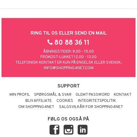
RING TIL OS ELLER SEND EN MAIL
80 88 36 11
ÅBNINGSTIDER: 9.00 - 15.00
FROKOST-LUKKET 12.00 - 13.00
TELEFONISK KONTAKT ER KUN PÅ ENGELSK ELLER SVENSK.
INFO@SHOPPING4NET.COM
SUPPORT
MIN PROFIL
SPØRGSMÅL & SVAR
GLEMT PASSWORD
KONTAKT
BLIV AFFILIATE
COOKIES
INTEGRITETSPOLITIK
OM SHOPPING4NET
SALGSVILKÅR FOR SHOPPING4NET
FØLG OS OGSÅ PÅ