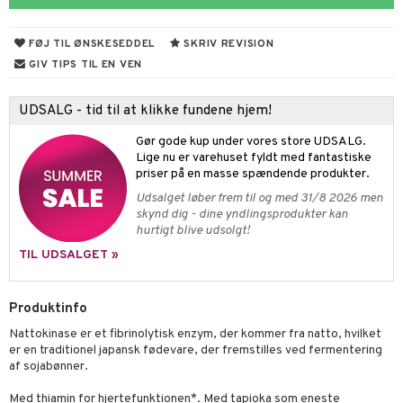
ygiejne
ndra
arer
døjelse
m
rodukter
frø & nødder
gulerende
spleje
FØJ TIL ØNSKESEDDEL
SKRIV REVISION
beringsprodukter
ium
æt
GIV TIPS TIL EN VEN
emer
d
ier & bouillon
ning
neraler
 fod
UDSALG - tid til at klikke fundene hjem!
ncremer
pleje
elsepleje
bagning
je
Gør gode kup under vores store UDSALG.
sning
dpleje
lsam
 & frøpastaer
gtere
Lige nu er varehuset fyldt med fantastiske
priser på en masse spændende produkter.
cialprodukter
behør
hampo
fedt
tik
pi
er
Udsalget løber frem til og med 31/8 2026 men
skynd dig - dine yndlingsprodukter kan
cialprodukter
d
er
ring
e
je
hurtigt blive udsolgt!
ber
riske olier
d
od
 tænder
 & mineral
tet & amning
TIL UDSALGET »
e
, brusebad & sæbe
g & afgiftning
indring
terium & PMS
stilskud
Produktinfo
ylotion
dler
e
stilskud
Nattokinase er et fibrinolytisk enzym, der kommer fra natto, hvilket
o
r
kyttelse
ta
dereddike
er en traditionel japansk fødevare, der fremstilles ved fermentering
af sojabønner.
pspeeling
ersun
produkter
yst
yst
 & K
t
Med thiamin for hjertefunktionen*. Med tapioka som eneste