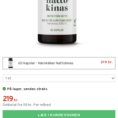
kar
æmpende
skud
er
g
pigment
melse
rkende
se & hals
biloba
erolsænkende
hæmmende
fedtsyrer
tsyrer
nergi
219 kr.
60 kapslar - Närokällan Nattokinas
skler
g
er
lskott
På lager, sendes straks
tarm
ion
es
219
r
ade
kr.
Delbetal fra 59 kr. Per måned
hed & uro
od
LÆG I KUNDEVOGNEN