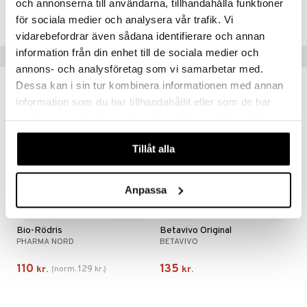
och annonserna till användarna, tillhandahålla funktioner
HN00R-QK-60
för sociala medier och analysera vår trafik. Vi
vidarebefordrar även sådana identifierare och annan
information från din enhet till de sociala medier och
Populære produkter
annons- och analysföretag som vi samarbetar med.
Dessa kan i sin tur kombinera informationen med annan
kampagne
-31%
information som du har tillhandahållit eller som de har
samlat in när du har använt deras tjänster. Du godkänner
våra cookies vid fortsatt användande av vår webbplats.
Tillåt alla
Anpassa
Bio-Rödris
Betavivo Original
PHARMA NORD
BETAVIVO
110
135
129
kr.
(
norm.
kr.
)
kr.