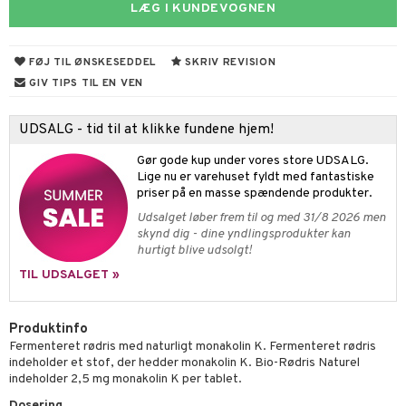
ygiejne
ndra
arer
døjelse
m
LÆG I KUNDEVOGNEN
rodukter
frø & nødder
gulerende
spleje
beringsprodukter
ium
æt
FØJ TIL ØNSKESEDDEL
SKRIV REVISION
GIV TIPS TIL EN VEN
emer
d
ier & bouillon
ning
neraler
 fod
ncremer
pleje
elsepleje
bagning
je
UDSALG - tid til at klikke fundene hjem!
sning
dpleje
lsam
 & frøpastaer
gtere
Gør gode kup under vores store UDSALG.
Lige nu er varehuset fyldt med fantastiske
cialprodukter
behør
hampo
fedt
tik
pi
er
priser på en masse spændende produkter.
Udsalget løber frem til og med 31/8 2026 men
cialprodukter
d
er
ring
e
je
skynd dig - dine yndlingsprodukter kan
hurtigt blive udsolgt!
ber
riske olier
d
od
 tænder
 & mineral
tet & amning
TIL UDSALGET »
e
, brusebad & sæbe
g & afgiftning
indring
terium & PMS
stilskud
ylotion
dler
e
stilskud
Produktinfo
o
Fermenteret rødris med naturligt monakolin K. Fermenteret rødris
r
kyttelse
ta
dereddike
indeholder et stof, der hedder monakolin K. Bio-Rødris Naturel
pspeeling
indeholder 2,5 mg monakolin K per tablet.
ersun
produkter
yst
yst
 & K
t
Dosering