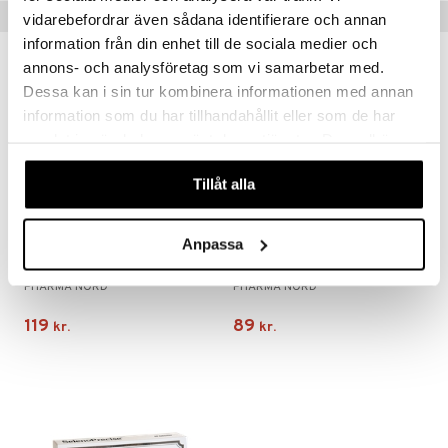
Tips til dig
vidarebefordrar även sådana identifierare och annan
information från din enhet till de sociala medier och
annons- och analysföretag som vi samarbetar med.
Dessa kan i sin tur kombinera informationen med annan
information som du har tillhandahållit eller som de har
samlat in när du har använt deras tjänster. Du godkänner
våra cookies vid fortsatt användande av vår webbplats.
Tillåt alla
Anpassa
Bio-Caroten
D-Pearls
PHARMA NORD
PHARMA NORD
119
89
kr.
kr.