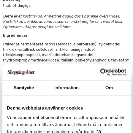
e
n uden sol
danter
1 tablet dagligt.
mål & svar
cialprodukter
ber
e
rbrænding
iner
Dette er et kosttilskud. Anbefalet daglig dosis bør ikke overskrides.
rodukt
creme
Kosttilskud bør ikke anvendes som en erstatning for en varieret kost.
erstatning
Opbevares utilgængeligt for små børn.
elingen
iner
Ingredienser
Pulver af fermenteret rødris (Monascus purpureus), fyldemiddel
(mikrokrystallinsk cellulose), antiklumpningsmiddel
(dicalciumphosphat), overfladebehandlingsmiddel
(hydroxypropylmethylcellulose, talkum, polyethylenglycol), farvestof
taminer
(jernoxid), konsistensmiddel (siliciumdioxid), stabiliseringsmiddel
(magnesiumsalte af fedtsyrer).
Indhold per dagsdosis: 1 tablett %DRI*
Fermenterat rödris
83,3 mg Ej fastställt
Samtycke
Information
Om
varav monakolin K
2,5 mg Ej fastställt
*DRI: dagligt referensintag.
Denna webbplats använder cookies
Artikelnr.
Vi använder enhetsidentifierare för att anpassa innehållet
HBR01-PN-120
och annonserna till användarna, tillhandahålla funktioner
för sociala medier och analysera vår trafik. Vi