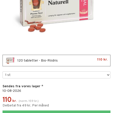
kar
æmpende
skud
er
g
pigment
melse
rkende
se & hals
biloba
erolsænkende
hæmmende
fedtsyrer
tsyrer
nergi
110 kr.
120 tabletter - Bio-Rödris
skler
g
er
lskott
tarm
ion
es
Sendes fra vores lager
*
10-08-2026
r
ade
110
kr.
(
norm.
159
kr.
)
hed & uro
od
Delbetal fra 49 kr. Per måned