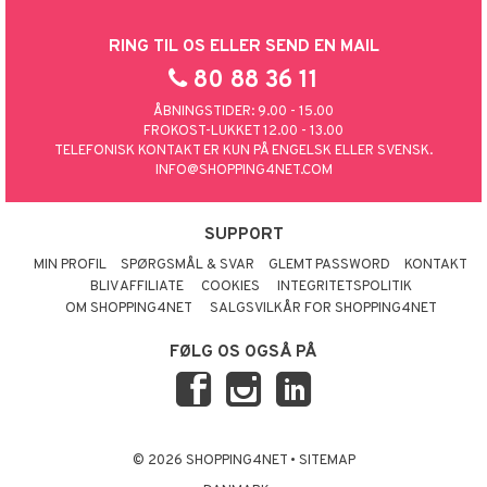
RING TIL OS ELLER SEND EN MAIL
80 88 36 11
ÅBNINGSTIDER: 9.00 - 15.00
FROKOST-LUKKET 12.00 - 13.00
TELEFONISK KONTAKT ER KUN PÅ ENGELSK ELLER SVENSK.
INFO@SHOPPING4NET.COM
SUPPORT
MIN PROFIL
SPØRGSMÅL & SVAR
GLEMT PASSWORD
KONTAKT
BLIV AFFILIATE
COOKIES
INTEGRITETSPOLITIK
OM SHOPPING4NET
SALGSVILKÅR FOR SHOPPING4NET
FØLG OS OGSÅ PÅ
© 2026 SHOPPING4NET
•
SITEMAP