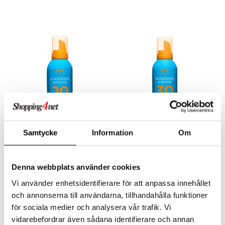
taminer
Samtycke
Information
Om
EVY Sunscreen Mousse
EVY Sunscreen Mousse
SPF 20
SPF 30
EVY TECHNOLOGY
EVY TECHNOLOGY
Velegnet til personer som normalt ikke har let ved at blive forbrændt eller allerede har fået farve.
Velegnet til en meget lys og overfølsom hud.
Denna webbplats använder cookies
169
169
kr.
kr.
Vi använder enhetsidentifierare för att anpassa innehållet
och annonserna till användarna, tillhandahålla funktioner
för sociala medier och analysera vår trafik. Vi
vidarebefordrar även sådana identifierare och annan