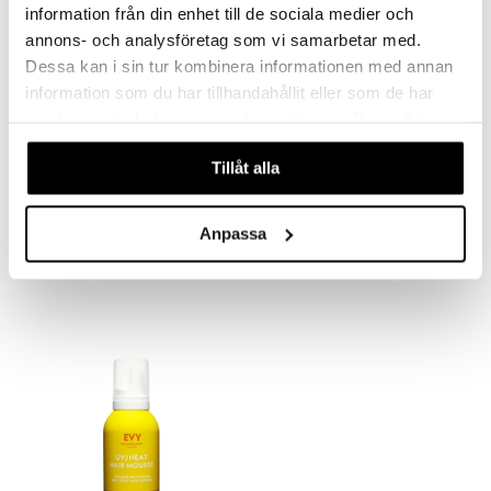
information från din enhet till de sociala medier och
annons- och analysföretag som vi samarbetar med.
Dessa kan i sin tur kombinera informationen med annan
information som du har tillhandahållit eller som de har
samlat in när du har använt deras tjänster. Du godkänner
våra cookies vid fortsatt användande av vår webbplats.
Tillåt alla
EVY Sunscreen Mousse
EVY Sunscreen Mousse
SPF 30 kids
SPF 50 kids
EVY TECHNOLOGY
EVY TECHNOLOGY
Anpassa
Velegnet fra 6 måneder og til personer med en ekstra solfølsom hud.
EVY Kids er velegnet til hele familien og er en intensiv og vandfast solcreme.
169
179
kr.
kr.