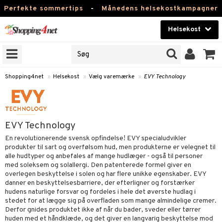
Perfekte sommertips
-
Månedens helsekostkampagner
Helsekost
RKER
Skønhed
NER
ODUKTER
Kontaktlinser
Shopping4net
»
Helsekost
»
Vælg varemærke
»
EVY Technology
Helsekost
Apotek
EVY Technology
Fitness
En revolutionerende svensk opfindelse! EVY specialudvikler
produkter til sart og overfølsom hud, men produkterne er velegnet til
Hjem & Indretning
alle hudtyper og anbefales af mange hudlæger - også til personer
r
ntolerant
med soleksem og solallergi. Den patenterede formel giver en
Legetøj, Barn & Baby
overlegen beskyttelse i solen og har flere unikke egenskaber. EVY
se
fedtsyrer
danner en beskyttelsesbarriere, der efterligner og forstærker
hudens naturlige forsvar og fordeles i hele det øverste hudlag i
Varemærker
 & negle
ood
tsyrer
in
stedet for at lægge sig på overfladen som mange almindelige cremer.
Derfor gnides produktet ikke af når du bader, sveder eller tørrer
Kampagner
 øjne
ggende & lindrende
huden med et håndklæde, og det giver en langvarig beskyttelse mod