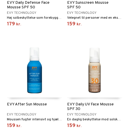
EVY Daily Defense Face
EVY Sunscreen Mousse
Mousse SPF 50
SPF 50
cialprodukter
behør
hampo
fedt
tik
pi
er
EVY TECHNOLOGY
EVY TECHNOLOGY
Høj solbeskyttelse som forebygger pigmentpletter.
Velegnet til personer med en ekstra sart hud og som supplement for følsomme områder såsom skuldre og ansigt.
cialprodukter
d
er
ring
e
je
179
159
kr.
kr.
ber
riske olier
d
od
 tænder
 & mineral
tet & amning
e
, brusebad & sæbe
g & afgiftning
indring
terium & PMS
stilskud
ylotion
dler
e
stilskud
o
r
kyttelse
ta
dereddike
pspeeling
ersun
produkter
yst
yst
 & K
t
e
n uden sol
danter
mål & svar
cialprodukter
ber
e
rbrænding
iner
rodukt
creme
erstatning
EVY After Sun Mousse
EVY Daily UV Face Mousse
elingen
SPF 30
iner
EVY TECHNOLOGY
EVY TECHNOLOGY
Moussen fugter intensivt og hjælper din hud med at bevare sin solbrune farve uden at skalle.
En daglig beskyttelse mod solskader og ydre forureninger.
159
159
kr.
kr.