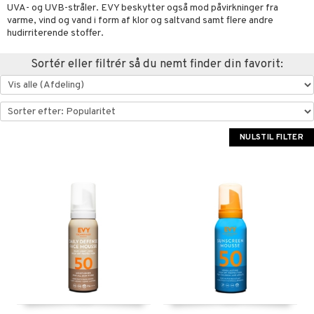
UVA- og UVB-stråler. EVY beskytter også mod påvirkninger fra
kar
æmpende
skud
er
varme, vind og vand i form af klor og saltvand samt flere andre
hudirriterende stoffer.
nergi
g
pigment
melse
rkende
Sortér eller filtrér så du nemt finder din favorit:
skler
se & hals
biloba
g
er
erolsænkende
lskott
tarm
hæmmende
fedtsyrer
ion
es
NULSTIL FILTER
r
tsyrer
ade
hed & uro
od
ygiejne
ndra
arer
døjelse
m
rodukter
frø & nødder
gulerende
spleje
beringsprodukter
ium
æt
emer
d
ier & bouillon
ning
neraler
 fod
ncremer
pleje
elsepleje
bagning
je
sning
dpleje
lsam
 & frøpastaer
gtere