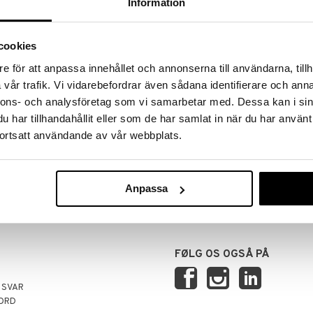
Information
cookies
e för att anpassa innehållet och annonserna till användarna, tillh
vår trafik. Vi vidarebefordrar även sådana identifierare och anna
nnons- och analysföretag som vi samarbetar med. Dessa kan i sin
har tillhandahållit eller som de har samlat in när du har använt
ortsatt användande av vår webbplats.
VERANCER
TRYG HANDEL
retaget før kl. 13.00 afsendes
via faktura, kontokort, direkte bet
 dag.
kundekonto.
Anpassa
FØLG OS OGSÅ PÅ
 SVAR
ORD