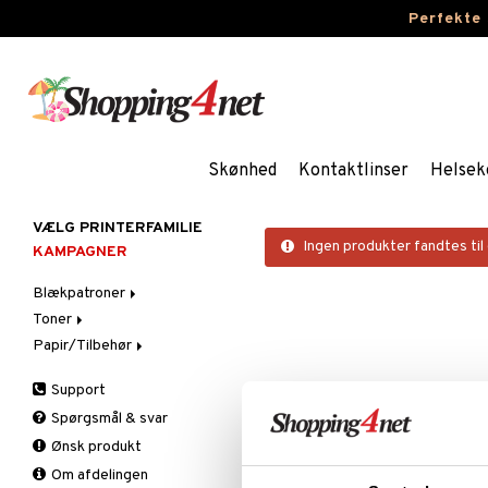
Perfekte
Skønhed
Kontaktlinser
Helsek
VÆLG PRINTERFAMILIE
Ingen produkter fandtes til
KAMPAGNER
Blækpatroner
Toner
Brother
Papir/Tilbehør
Canon
Brother
Dell
Canon
Fotopapir
Support
Epson
Dell
Spørgsmål & svar
HP
Epson
Ønsk produkt
Lexmark
HP
Om afdelingen
OKI
IBM