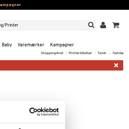
kampagner
& Baby
Varemærker
Kampagner
Shopping4net
»
Printertilbehør
»
Toner
»
Toshiba
×