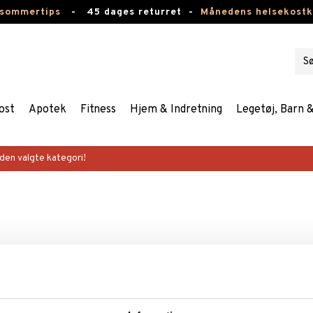
 sommertips
-
45 dages returret -
Månedens helsekost
ost
Apotek
Fitness
Hjem & Indretning
Legetøj, Barn 
 den valgte kategori!