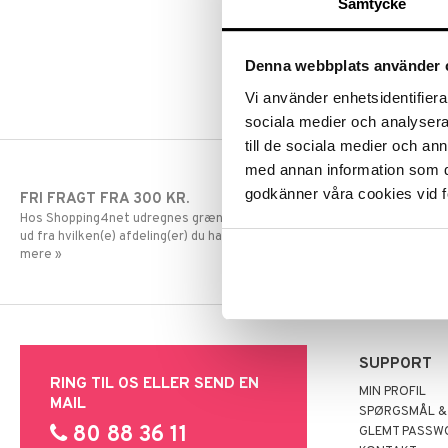
Samtycke
Olivetti
Konica Minolta
Panasonic
Kyocera Mita
Philips
Lexmark
Denna webbplats använder 
Ricoh
OKI
Vi använder enhetsidentifierar
Samsung
Olivetti
sociala medier och analysera 
Sharp
Panasonic
till de sociala medier och a
Toshiba
Philips
med annan information som du 
Xerox
Ricoh
godkänner våra cookies vid f
FRI FRAGT FRA 300 KR.
HURTIGE LE
Samsung
Hos Shopping4net udregnes grænsen for fri fragt
Bestillinger fo
Sharp
ud fra hvilken(e) afdeling(er) du handler fra. Læs
normalt samme
Toshiba
mere »
Xerox
SUPPORT
RING TIL OS ELLER SEND EN
MIN PROFIL
MAIL
SPØRGSMÅL &
80 88 36 11
GLEMT PASSW